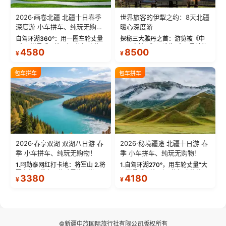
2026·画卷北疆 北疆十日春季
世界旅客的伊犁之约：8天北疆
深度游 小车拼车、纯玩无购
暖心深度游
物！
自驾环湖360°：用一圈车轮丈量
探秘三大雅丹之首：游览被《中
“大西洋最后一滴眼泪”的极致蔚
国国家地理》评选为“中国最美的
4580
8500
¥
¥
蓝。 赛湖旅拍：甄选多款风格服
三大雅丹”第一名的克拉玛依魔鬼
饰，9张精修美照，定格赛里木湖
城。 中国第一村：探访仅存的图
绝美瞬间。 赛湖坦克300跟车视
瓦人最大村落——禾木村，欣赏
包车拼车
包车拼车
频：专业摄影师...
晨雾与小木...
2026·春享双湖 双湖八日游 春
2026·秘境疆途 北疆十日游 春
季 小车拼车、纯玩无购物！
季 小车拼车、纯玩无购物！
1.阿勒泰网红打卡地：将军山 2.将
1.自驾环湖270°，用车轮丈量“大
军山落日缆车，体验雪都风光 3.
西洋最后一滴眼泪”的极致蔚蓝，
3380
4180
¥
¥
将军山，夕阳派对，蹦迪party 4.
让雪山、花海与深邃湖水在转弯
自驾赛里木湖360°环湖 5.二进赛
间连成自由的画卷。 2.特别赠送
湖随心游，邂逅湖畔日出浪漫...
那拉提景区3公里内，落地窗三钻
民宿 3.那...
©新疆中旅国际旅行社有限公司版权所有