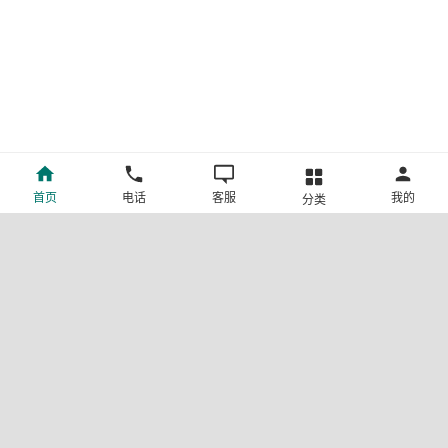
首页
电话
客服
我的
分类
©新疆中旅国际旅行社有限公司版权所有
许可证号:L-XB-100013
ICP备案号:新ICP备19001292号-4
新公网安备 65010302000123号