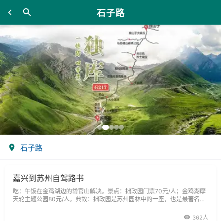
石子路
石子路
嘉兴到苏州自驾路书
吃：午饭在金鸡湖边的岱官山解决。景点：拙政园门票70元/人；金鸡湖摩
天轮主题公园80元/人。典故：拙政园是苏州园林中的一座，也是最著名
的。占地5公顷，内有远香堂、香洲、十八曼陀罗花馆和卅六鸳鸯馆、留听
阁。拙政园始建于明代正德年间，拙政园造景山水并重，水面占全园的五分
362人