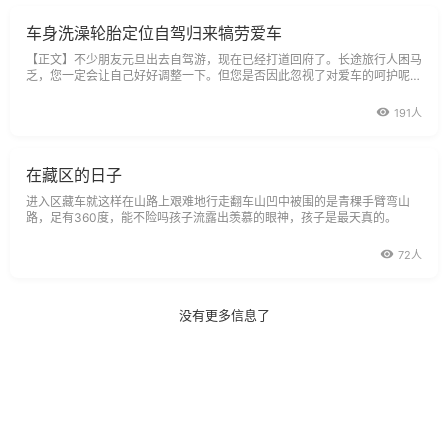
车身洗澡轮胎定位自驾归来犒劳爱车
【正文】不少朋友元旦出去自驾游，现在已经打道回府了。长途旅行人困马
乏，您一定会让自己好好调整一下。但您是否因此忽视了对爱车的呵护呢？
因为出游的路况不同，对于爱车的考验也是大不相同。
191人
在藏区的日子
进入区藏车就这样在山路上艰难地行走翻车山凹中被围的是青稞手臂弯山
路，足有360度，能不险吗孩子流露出羡慕的眼神，孩子是最天真的。
72人
没有更多信息了