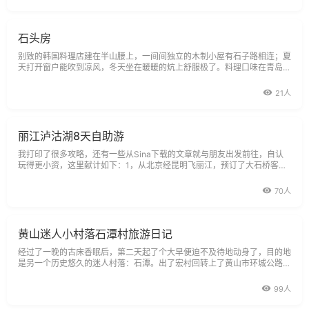
之三，总体布局也以水池为中心，各类建筑皆
石头房
别致的韩国料理店建在半山腰上，一间间独立的木制小屋有石子路相连；夏
天打开窗户能吹到凉风，冬天坐在暖暖的炕上舒服极了。料理口味在青岛算
得上地道送多达十几种泡菜；烤
21人
丽江泸沽湖8天自助游
我打印了很多攻略，还有一些从Sina下载的文章就与朋友出发前往，自认
玩得更小资，这里献计如下：1，从北京经昆明飞丽江，预订了大石桥客栈
一楼唯一靠水两个标间，赵老板像你的兄长一样。
70人
黄山迷人小村落石潭村旅游日记
经过了一晚的古床香眠后，第二天起了个大早便迫不及待地动身了，目的地
是另一个历史悠久的迷人村落：石潭。出了宏村回转上了黄山市环城公路，
往杭州方向行驶约20公里先顺利抵达霞坑镇，接着从霞坑镇到石潭村的路
况十分糟糕，几乎都是颠簸的石子路，需小心慢行。石潭村其实已有数百年
99人
的历史了，至今仍保留着明代