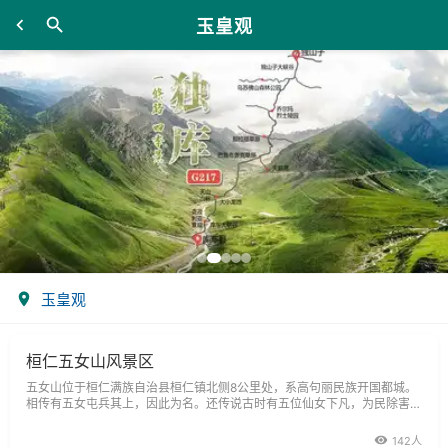
玉皇观
玉皇观
桓仁五女山风景区
五女山位于桓仁满族自治县桓仁镇北侧8公里处，系高句丽民族开国都城。
相传有五女屯兵其上，因此为名。还传说古时有五位仙女下凡，为民除害，
人们在山上修五女庙以示怀念。迄今庙址尚存，为国家级文物保护单位、省
级风景名胜区和辽宁省五十佳景之一。闻名遐迩的五女山，突兀雄伟，巍峨
142人