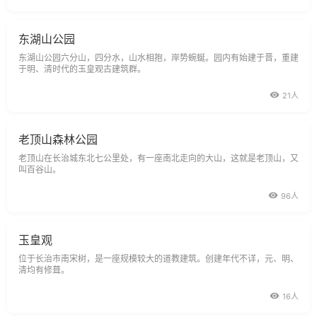
壮观，悬崖绝壁，险峻
东湖山公园
东湖山公园六分山，四分水，山水相抱，岸势蜿蜒。园内有始建于晋，重建
于明、清时代的玉皇观古建筑群。
21人
老顶山森林公园
老顶山在长治城东北七公里处，有一座南北走向的大山，这就是老顶山，又
叫百谷山。
96人
玉皇观
位于长治市南宋树，是一座规模较大的道教建筑。创建年代不详，元、明、
清均有修葺。
16人