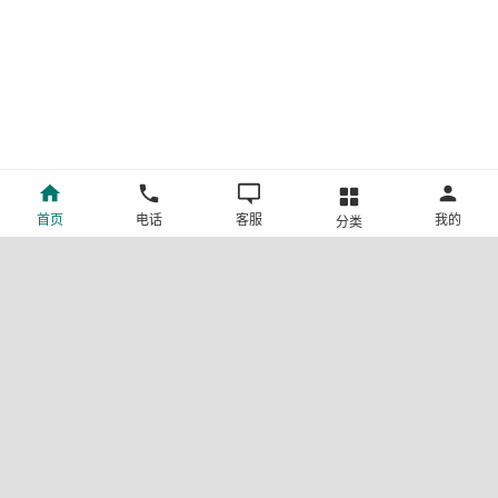
首页
电话
客服
我的
分类
©新疆中旅国际旅行社有限公司版权所有
许可证号:L-XB-100013
ICP备案号:新ICP备19001292号-4
新公网安备 65010302000123号