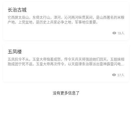
长治古城
它西屏太岳山，东倚太行山，漳河、沁河两河纵贯其间，是山西著名的米粮
产地。上党盆地，是历史上兵家必争之地，军事地位重要。
19人
五凤楼
五凤抗令不从。玉皇大帝恼羞成怒，传令天兵天将强迫她们回天。五姐妹相
抱成团宁死不返。玉皇大帝再次传令，以天庭律条治罪派出雷神霹雷闪电将
五姐妹击死于此。
37人
没有更多信息了