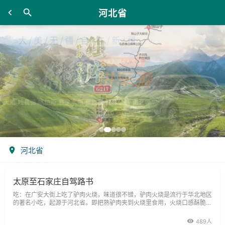
河北省
河北省
太原至石家庄自驾路书
吃：在广安大街上吃了驴肉火烧，味道很不错，驴肉火烧是流行于华北地区
的著名小吃，起源于河北省。即把熟驴肉夹到火烧里食用，火烧口感酥脆，
驴肉肥而不腻，回味醇厚；回来的时候还买了一箱西河肉糕，
489人