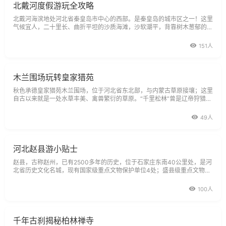
北戴河度假游玩全攻略
北戴河海滨地处河北省秦皇岛市中心的西部。是秦皇岛的城市区之一！这里
气候宜人，二十里长、曲折平坦的沙质海滩，沙软潮平，背靠树木葱郁的联
峰山，自然环境优美。
151人
木兰围场玩转皇家猎苑
秋色承德皇家猎苑木兰围场，位于河北省东北部，与内蒙古草原接壤；这里
自古以来就是一处水草丰美、禽兽繁衍的草原。“千里松林”曾是辽帝狩猎之
地，“木兰围潮又是清代皇帝举行“木兰秋狝”之所。
49人
河北赵县游小贴士
赵县，古称赵州，已有2500多年的历史，位于石家庄东南40公里处，是河
北省历史文化名城，现有国家级重点文物保护单位4处；盛县级重点文物保
护单位18处，文化底蕴深厚。
100人
千年古刹揭秘柏林禅寺