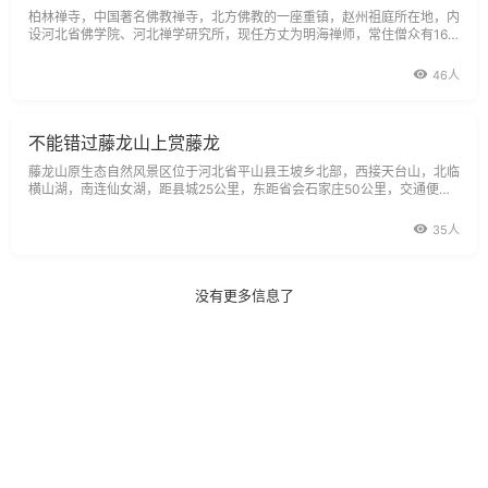
柏林禅寺，中国著名佛教禅寺，北方佛教的一座重镇，赵州祖庭所在地，内
设河北省佛学院、河北禅学研究所，现任方丈为明海禅师，常住僧众有160
余人。
46人
不能错过藤龙山上赏藤龙
藤龙山原生态自然风景区位于河北省平山县王坡乡北部，西接天台山，北临
横山湖，南连仙女湖，距县城25公里，东距省会石家庄50公里，交通便
捷。
35人
没有更多信息了