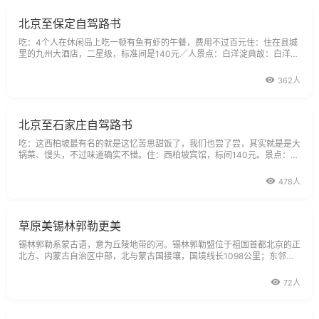
北京至保定自驾路书
吃：4个人在休闲岛上吃一顿有鱼有虾的午餐，费用不过百元住：住在县城
里的九州大酒店，二星级，标准间是140元／人景点：白洋淀典故：白洋淀
是中国海河平原上最大的湖泊。位于河北省中部。旧称白羊淀，又称西淀。
是在太行山前的永定河和滹沱河冲积扇交汇处的扇缘洼地上汇水形成。现有
362人
大小淀泊143个，其中以
北京至石家庄自驾路书
吃：这西柏坡最有名的就是这忆苦思甜饭了，我们也尝了尝，其实就是是大
锅菜、馒头，不过味道确实不错。住：西柏坡宾馆，标间140元。景点：西
柏坡纪念馆，50元/人；天桂山风景区，65元/人。典故：西柏坡是河北省
石家庄市平山县一个普通山村。西柏坡纪念馆是中国革命旧址纪念馆。西柏
478人
坡在河北省平山县内，是解
草原美锡林郭勒更美
锡林郭勒系蒙古语，意为丘陵地带的河。锡林郭勒盟位于祖国首都北京的正
北方、内蒙古自治区中部，北与蒙古国接壤，国境线长1098公里；东邻内
蒙古自治区赤峰市、通辽市、兴安盟，西接乌兰察布盟，南与河北省承德、
张家
72人