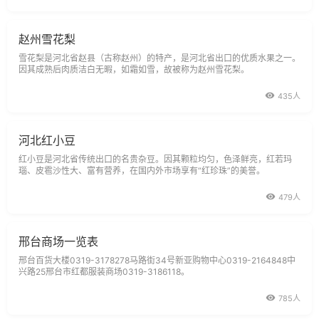
赵州雪花梨
雪花梨是河北省赵县（古称赵州）的特产，是河北省出口的优质水果之一。
因其成熟后肉质洁白无暇，如霜如雪，故被称为赵州雪花梨。
435人
河北红小豆
红小豆是河北省传统出口的名贵杂豆。因其颗粒均匀，色泽鲜亮，红若玛
瑙、皮雹沙性大、富有营养，在国内外市场享有“红珍珠”的美誉。
479人
邢台商场一览表
邢台百货大楼0319-3178278马路街34号新亚购物中心0319-2164848中
兴路25邢台市红都服装商场0319-3186118。
785人