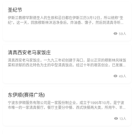
圣纪节
伊斯兰教穆罕默德圣人的生辰和忌日都在伊斯兰历3月12日，所以统称“圣
纪”。这一天，回族穆斯林沐浴净身后，炸油香、馓子，然后到清真寺听阿
訇讲经、赞圣，讲述穆圣的嘉言懿行和功绩。之后，穆斯林在清真寺内聚餐
59人
清真西安老马家饭庄
清真西安老马家饭庄，一九九三年初创建于海口，是以正宗的穆斯林风味饭
菜和浓郁的西北特色为主的中型清真饭店。经过十年的艰苦创业，已发展为
一家连锁经营饭店。饭店创办人马保联先生，回族，生于1946年，是西安
清真饮食业的大师级人物，其家族经营清真餐馆老马家在解放前已有上百年
49人
历史，其本
东伊顺(赛得广场)
宁波东伊顺服务有限公司是一家股份制企业，成立于1995年10月，是宁波
市唯一的一家清真餐厅。餐厅主要分中餐、西式快餐两大类，所用牛、羊肉
等原料严格按伊斯兰方式操作，餐厅严禁烟酒。自开业以来，餐厅先后接待
来甬投资、旅游、学习的阿拉伯国家和其它国家及地区的穆斯林12200多人
13人
次，同时接待了众多国内穆