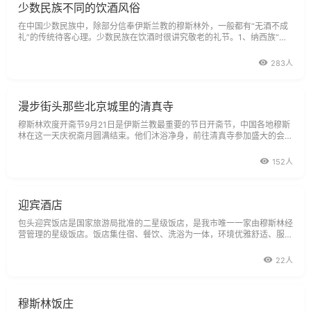
少数民族不同的饮酒风俗
在中国少数民族中，除部分信奉伊斯兰教的穆斯林外，一般都有“无酒不成
礼”的传统待客心理。少数民族在饮酒时很讲究敬老的礼节。1、纳西族“客
酒”“客酒”是云南丽江的纳西族人习惯饮用的别具特色的传统名酒。纳西
283人
漫步街头那些北京城里的清真寺
穆斯林欢度开斋节9月21日是伊斯兰教最重要的节日开斋节，中国各地穆斯
林在这一天庆祝斋月圆满结束。他们沐浴净身，前往清真寺参加盛大的会
礼，并准备丰盛的食物，和家人一起聚餐，走亲访友，共庆节日。
152人
迎宾酒店
包头迎宾饭店是国家旅游局批准的二星级饭店，是我市唯一一家由穆斯林经
营管理的星级饭店。饭店集住宿、餐饮、洗浴为一体，环境优雅舒适、服务
功能齐全、客房有套间、标间等多种房型可供您选择；具有浓郁穆斯林特色
的清真餐厅聘请名师主厨，可提供各类标准的宴请及团队餐饮，能满足您不
22人
同层次的需求；饭店的大
穆斯林饭庄