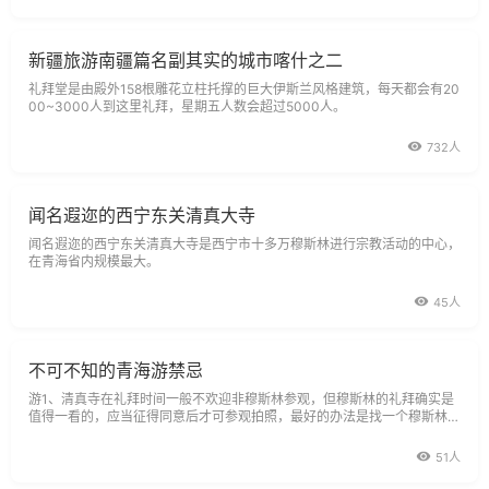
新疆旅游南疆篇名副其实的城市喀什之二
礼拜堂是由殿外158根雕花立柱托撑的巨大伊斯兰风格建筑，每天都会有20
00~3000人到这里礼拜，星期五人数会超过5000人。
732人
闻名遐迩的西宁东关清真大寺
闻名遐迩的西宁东关清真大寺是西宁市十多万穆斯林进行宗教活动的中心，
在青海省内规模最大。
45人
不可不知的青海游禁忌
游1、清真寺在礼拜时间一般不欢迎非穆斯林参观，但穆斯林的礼拜确实是
值得一看的，应当征得同意后才可参观拍照，最好的办法是找一个穆斯林带
你进入，然后由他安排你在一旁观看。
51人