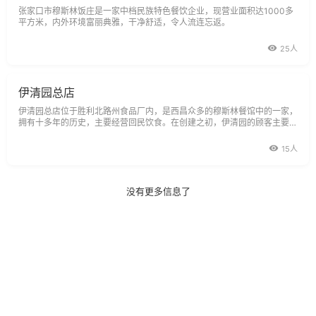
张家口市穆斯林饭庄是一家中档民族特色餐饮企业，现营业面积达1000多
平方米，内外环境富丽典雅，干净舒适，令人流连忘返。
25人
伊清园总店
伊清园总店位于胜利北路州食品厂内，是西昌众多的穆斯林餐馆中的一家，
拥有十多年的历史，主要经营回民饮食。在创建之初，伊清园的顾客主要是
回族。后来，随着经营的不断扩大，它的菜品以其传统的工艺、独特的风味
吸引了越来越多的顾客，而本店也在不断地更新和完善。经过多次的搬迁、
15人
装修、
没有更多信息了