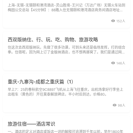
上海-无锡-无锡颐和港湾酒店-灵山胜境-王兴记（万达广场）无锡火车站到
梅园公交总站【45分钟】：88路入住无锡颐和港湾酒店商务间酒店地址：
无锡市太湖十八湾11号【梅园公交总站对面，环太湖公路/独月路】电话：4
00-886-0808HostelCN预订358元送了2个早餐！酒店坐88或89路到灵山
152人
胜境【45分钟】：
西双版纳住、行、玩、吃、购物、旅游攻略
住这次去西双版纳玩，先做了很多功课，可到头来还是临场发挥，打的组合
拳。住宿呢，因为网上订了金版纳酒店，也不想再挪窝了。我们是通过网上
定的酒店，建议大家根据自己到版纳的时间来决定。如果白天到可以进城现
成找，只是要避开过年那几天。如果晚上到，可以在网上先定一天，第二天
146人
然后再另外找，景洪不大，几条主
重庆-九寨沟-成都之重庆篇（1）
早上7：25的春秋航空9C8897飞机从上海飞往重庆，出机场拿好行李坐上
出租车（黄色的）开往莫泰解放碑店，半小时后到达，价格80。
98人
旅游住宿——酒店常识
一、酒店的定义对酒店或饭店一词的解释可追溯到千年以前，早在1800年