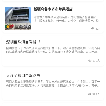
新疆乌鲁木齐市苹果酒店
乌鲁木齐苹果酒店全新装修，房间设施齐全温馨舒
适，服务多样化、特色化、人性化，附带清餐厅、洗
浴中心、大型停车场等全方位设施，
32人
深圳至珠海自驾路书
圆明新园位于珠海九洲大道西段大石林山下，融古典皇家建筑群、江南古典
园林建筑群和西洋建筑群为一体，为游客再显了清朝盛世风华。园内西部，
是独具高贵气质的西洋建筑群，白色的大理石墙身，精致的殿内装饰，让游
客仿佛置身于古老的欧洲宫殿。
579人
大连至营口自驾路书
营口人基本上爱吃烧烤的居多，所以当地的烧烤比较火，在金刚山，喜子一
类的地方的烧烤比较好，人气也比较旺，金刚山以烤肉和海鲜为主，喜子则
串烧偏多。另外，在营口还能吃到正宗老边饺子，大哥大春饼，草原兴发刷
羊肉等美味。
588人