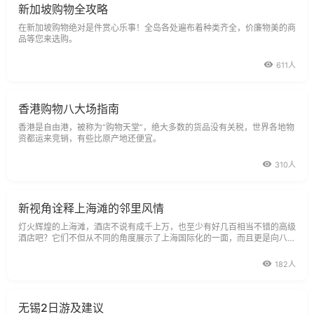
新加坡购物全攻略
在新加坡购物绝对是件赏心乐事！全岛各处遍布着种类齐全，价廉物美的商
品等您来选购。
611人
香港购物八大场指南
香港是自由港，被称为“购物天堂”，绝大多数的货品没有关税，世界各地物
资都运来竞销，有些比原产地还便宜。
310人
新视角诠释上海滩的邻里风情
灯火辉煌的上海滩，酒店不说有成千上万，也至少有好几百相当不错的高级
酒店吧？它们不但从不同的角度展示了上海国际化的一面，而且更是向八方
来客展示了上海这个城市本身。
182人
无锡2日游及建议