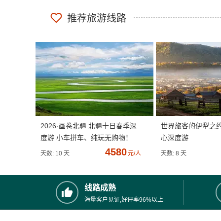
推荐旅游线路
2026·画卷北疆 北疆十日春季深
世界旅客的伊犁之
度游 小车拼车、纯玩无购物！
心深度游
4580
天数: 10 天
元/人
天数: 8 天
线路成熟
海量客户见证,好评率96%以上