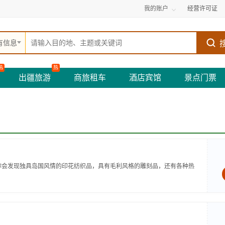
我的账户
经营许可证
有信息
热
热
出疆旅游
商旅租车
酒店宾馆
景点门票
易市常你会发现独具岛国风情的印花纺织品，具有毛利风格的雕刻品，还有各种热