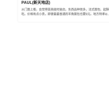
PAUL(新天地店)
从门面上看，会觉得是高级时装店。东西品种很多，法式面包、起酥
吃。价格有点小贵，即便最最普通的羊角面包也要9元。地方特孝ld..