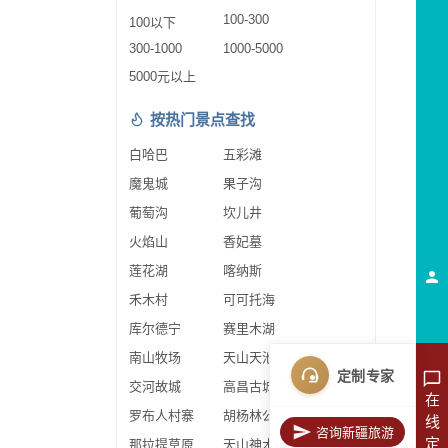
100-300
100以下
300-1000
1000-5000
5000元以上
按热门景点查找
白哈巴
五彩滩
魔鬼城
果子沟
葡萄沟
坎儿井
火焰山
香妃墓
莲花湖
喀纳斯
禾木村
可可托海
库尔德宁
赛里木湖
南山牧场
天山天池
定制专家
交河故城
高昌古城
在
罗布人村寨
胡杨林公园
线
咨询新疆旅游
定
那拉提草原
天山神木园