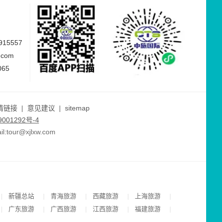
15557
.com
065
情链接
|
意见建议
|
sitemap
001292号-4
ur@xjlxw.com
新疆总站
青海旅游
西藏旅游
上海旅游
|
|
|
|
|
广东旅游
广西旅游
江西旅游
福建旅游
|
|
|
|
|