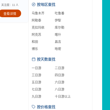
按地区查找
关注度：11 人
乌鲁木齐
吐鲁番
查看详情
阿勒泰
伊犁
克拉玛依
库尔勒
阿克苏
喀什
和田
昌吉
博乐
哈密
按天数查找
一日游
二日游
三日游
四日游
五日游
六日游
七日游
八日游
九日游
十日游以上
按价格查找