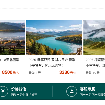
约：8天北疆暖
2026·春享双湖 双湖八日游 春季
2026·秘境
小车拼车、纯玩无购物！
小车拼车、
8500
3380
元/人
天数: 8 天
元/人
天数: 10 天
价格诚信
客服专属
同类产品中,保持好评
同一产品,同一客服