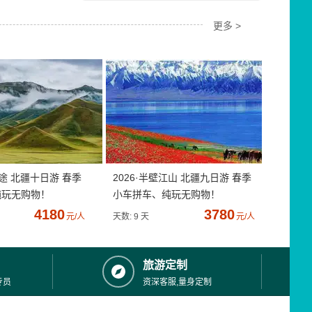
更多 >
疆途 北疆十日游 春季
2026·半壁江山 北疆九日游 春季
纯玩无购物！
小车拼车、纯玩无购物！
4180
3780
元/人
天数: 9 天
元/人
旅游定制
专员
资深客服,量身定制