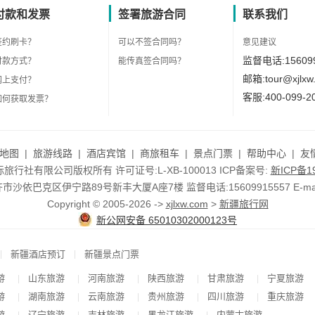
付款和发票
签署旅游合同
联系我们
签约刷卡？
可以不签合同吗？
意见建议
监督电话:156099
付款方式？
能传真签合同吗？
邮箱:tour@xjlxw
网上支付？
客服:400-099-2
如何获取发票？
地图
|
旅游线路
|
酒店宾馆
|
商旅租车
|
景点门票
|
帮助中心
|
友
行社有限公司版权所有 许可证号:L-XB-100013 ICP备案号:
新ICP备19
依巴克区伊宁路89号新丰大厦A座7楼 监督电话:15609915557 E-mail:to
Copyright © 2005-2026 ->
xjlxw.com
>
新疆旅行网
新公网安备 65010302000123号
|
|
新疆酒店预订
新疆景点门票
游
山东旅游
河南旅游
陕西旅游
甘肃旅游
宁夏旅游
|
|
|
|
|
游
湖南旅游
云南旅游
贵州旅游
四川旅游
重庆旅游
|
|
|
|
|
游
辽宁旅游
吉林旅游
黑龙江旅游
内蒙古旅游
|
|
|
|