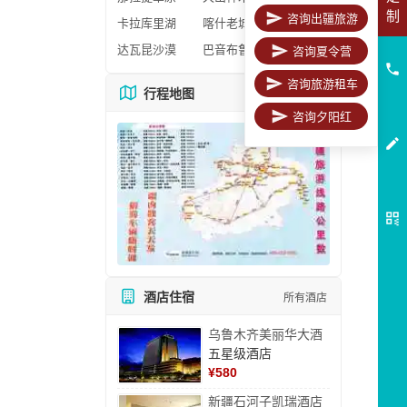
制
咨询出疆旅游
卡拉库里湖
喀什老城区
达瓦昆沙漠
巴音布鲁克
咨询夏令营
咨询旅游租车
行程地图
更多地图
咨询夕阳红
酒店住宿
所有酒店
乌鲁木齐美丽华大酒
五星级酒店
¥
580
新疆石河子凯瑞酒店