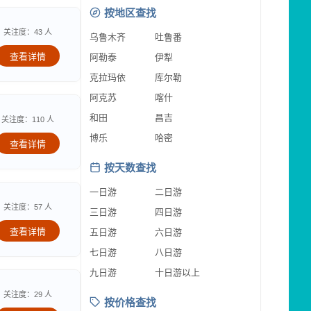
按地区查找
关注度：43 人
乌鲁木齐
吐鲁番
查看详情
阿勒泰
伊犁
克拉玛依
库尔勒
阿克苏
喀什
和田
昌吉
关注度：110 人
博乐
哈密
查看详情
按天数查找
一日游
二日游
关注度：57 人
三日游
四日游
查看详情
五日游
六日游
七日游
八日游
九日游
十日游以上
关注度：29 人
按价格查找