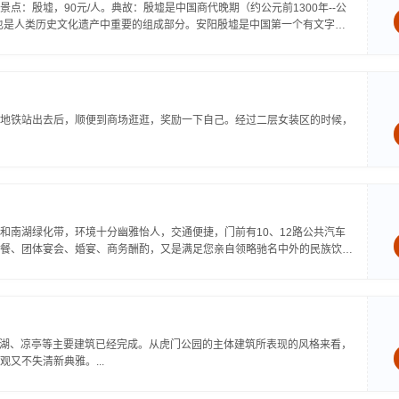
：殷墟，90元/人。典故：殷墟是中国商代晚期（约公元前1300年--公
，也是人类历史文化遗产中重要的组成部分。安阳殷墟是中国第一个有文字记
地铁站出去后，顺便到商场逛逛，奖励一下自己。经过二层女装区的时候，
和南湖绿化带，环境十分幽雅怡人，交通便捷，门前有10、12路公共汽车
餐、团体宴会、婚宴、商务酬酌，又是满足您亲自领略驰名中外的民族饮食
人工湖、凉亭等主要建筑已经完成。从虎门公园的主体建筑所表现的风格来看，
又不失清新典雅。...