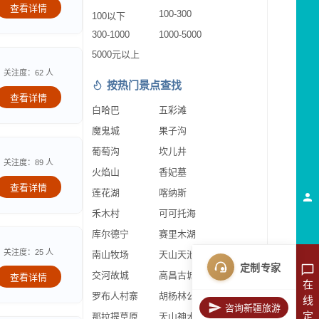
查看详情
100-300
100以下
300-1000
1000-5000
5000元以上
关注度：62 人
按热门景点查找
查看详情
白哈巴
五彩滩
魔鬼城
果子沟
葡萄沟
坎儿井
关注度：89 人
火焰山
香妃墓
查看详情
莲花湖
喀纳斯
禾木村
可可托海
库尔德宁
赛里木湖
关注度：25 人
南山牧场
天山天池
定制专家
交河故城
高昌古城
查看详情
在
罗布人村寨
胡杨林公园
线
咨询新疆旅游
定
那拉提草原
天山神木园