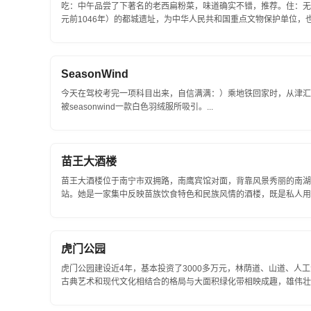
吃：中午品尝了下著名的老西扁粉菜，味道确实不错，推荐。住：无景点
元前1046年）的都城遗址，为中华人民共和国重点文物保护单位
载并经甲骨文及考古发掘所证实的商代晚...
SeasonWind
今天在驾校考完一项科目出来，自信满满：）乘地铁回家时，从津汇
被seasonwind一款白色羽绒服所吸引。...
苗王大酒楼
苗王大酒楼位于南宁市双拥路，南鹰宾馆对面，背靠风景秀丽的南湖
站。她是一家集中反映苗族饮食特色和民族风情的酒楼，既是私人用
文化和奇俗野趣的好去处。苗王大酒...
虎门公园
虎门公园建设近4年，基本投资了3000多万元，林荫道、山道、
古典艺术和现代文化相结合的格局与大面积绿化带相映成趣，雄伟壮观