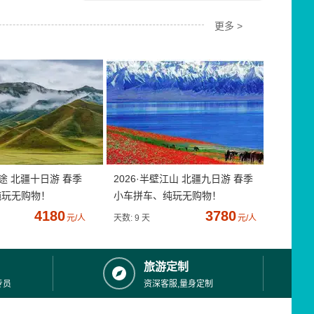
更多 >
疆途 北疆十日游 春季
2026·半壁江山 北疆九日游 春季
纯玩无购物！
小车拼车、纯玩无购物！
4180
3780
元/人
天数: 9 天
元/人
旅游定制
专员
资深客服,量身定制