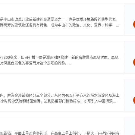
是中山市改革开放后新建的交通要道之一，也是优质环境路段的典型代表。
路两旁的建筑物还各具有特色，成为中山市的政治、文化、宣传、科学、体
行300多米，仙洲引桥下便是潮州刚刚修建一新的名胜景点凤凰时雨。凤凰
凤凰台景色的喜爱而对这个景观的雅称。...
内。碧海金沙试验区分三个部分，东区为46.5万平方米的海水沉淀区及海上
4小时泥沙沉淀和除菌治污，达到防疫部门检验标准，才可引入中区海滨泳
似铁锚，平面上呈对称多边形，在高度上呈上稍小，下稍大，在碑的中间有