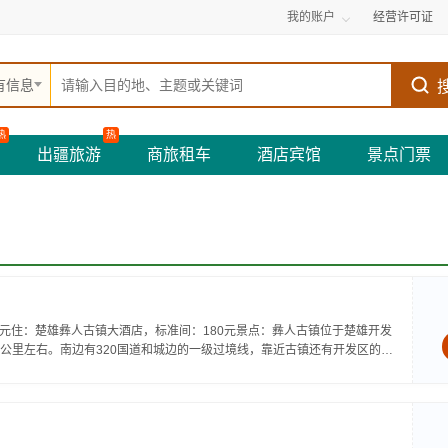
我的账户
经营许可证
有信息
热
热
出疆旅游
商旅租车
酒店宾馆
景点门票
5元住：楚雄彝人古镇大酒店，标准间：180元景点：彝人古镇位于楚雄开发
公里左右。南边有320国道和城边的一级过境线，靠近古镇还有开发区的大