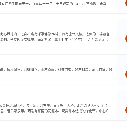
有江泽民同志于一九九零年十一月二十日题写的：&quot;革命烈士永垂不
街心绿地内，塔身石龛有浮雕佛像26尊，具有唐代风格。塔侧的一棵银杏
遗刹，名蒙因显庆禅院。南朝刘宋元嘉十七年（440年），改为惠昭寺（一
阔，流水潺潺，谷壁峭立，山石嶙峋，村落河旁，卵石砌墙，前临河滩，背
建的公益性活动场所，位于蓟运河东岸，南至寨上大桥，北至汉沽大桥，全长
年乐园、音乐喷泉等。两端有如荫的花灌木、观赏乔木组成的绿化带。中心广场