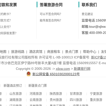
付款和发票
签署旅游合同
联系我们
签约刷卡？
可以不签合同吗？
意见建议
监督电话:156099
付款方式？
能传真签合同吗？
邮箱:tour@xjlxw
网上支付？
客服:400-099-2
如何获取发票？
地图
|
旅游线路
|
酒店宾馆
|
商旅租车
|
景点门票
|
帮助中心
|
友
行社有限公司版权所有 许可证号:L-XB-100013 ICP备案号:
新ICP备19
依巴克区伊宁路89号新丰大厦A座7楼 监督电话:15609915557 E-mail:to
Copyright © 2005-2026 ->
xjlxw.com
>
新疆旅行网
新公网安备 65010302000123号
|
|
新疆酒店预订
新疆景点门票
游
山东旅游
河南旅游
陕西旅游
甘肃旅游
宁夏旅游
|
|
|
|
|
游
湖南旅游
云南旅游
贵州旅游
四川旅游
重庆旅游
|
|
|
|
|
游
辽宁旅游
吉林旅游
黑龙江旅游
内蒙古旅游
|
|
|
|