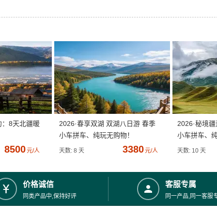
约：8天北疆暖
2026·春享双湖 双湖八日游 春季
2026·秘境
小车拼车、纯玩无购物！
小车拼车、
8500
3380
元/人
天数: 8 天
元/人
天数: 10 天
价格诚信
客服专属
同类产品中,保持好评
同一产品,同一客服