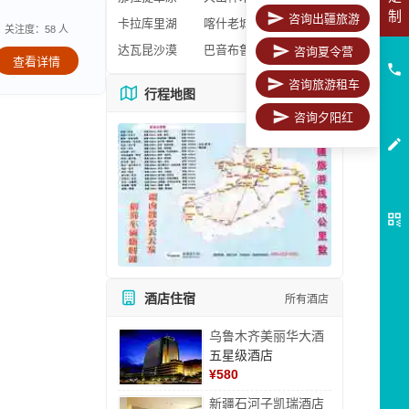
制
咨询出疆旅游
卡拉库里湖
喀什老城区
关注度：58 人
达瓦昆沙漠
巴音布鲁克
咨询夏令营
查看详情
咨询旅游租车
行程地图
更多地图
咨询夕阳红
酒店住宿
所有酒店
乌鲁木齐美丽华大酒
五星级酒店
¥
580
新疆石河子凯瑞酒店