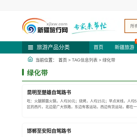
所
旅游产品分类
首页
新疆旅游
当前位置：
首页
> TAG信息列表 > 绿化带
绿化带
昆明至楚雄自驾路书
吃：火腿脚菌火锅，人均30元；烧烤，人均15元；早点米线，人均
区的西片。北边是广大铁路，东边有客运站，西边有货运站，都在一
街永安大道，安楚高速公路的入城口正好进...
邯郸至安阳自驾路书