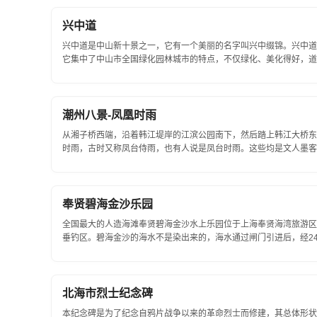
兴中道
兴中道是中山新十景之一，它有一个美丽的名字叫兴中缀锦。兴中道
它集中了中山市全国绿化园林城市的特点，不仅绿化、美化得好，道
育的中心。兴中道全长3.5公里...
潮州八景-凤凰时雨
从湘子桥西端，沿着韩江堤岸的江滨公园南下，然后踏上韩江大桥东
时雨，古时又称凤台侍雨，也有人说是凤台时雨。这些均是文人墨客对
奉贤碧海金沙乐园
全国最大的人造海滩奉贤碧海金沙水上乐园位于上海奉贤海湾旅游区
垂钓区。碧海金沙的海水不是染出来的，海水通过闸门引进后，经2
场...
北海市烈士纪念碑
本纪念碑是为了纪念自鸦片战争以来的革命烈士而修建，其总体形状