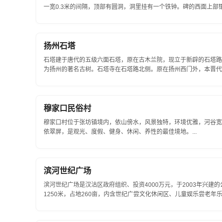
一宽0.3米的间隔，顶部有圆洞，洞里挂有一个铁钟。碑的西面上部镶
朽&quot;古铜色字，下部有一手脚都带着铁锁...
扬州石塔
石塔建于唐代的五级六面石塔，原在古木兰院，现立于新辟的石塔路
为扬州的著名古树。石塔寺在石塔路北侧。原在扬州西门外，本晋代
作慧昭寺）。唐先天元年（712年）改...
穆家口民俗村
穆家口村位于张坊镇境内，依山傍水，风景独特，环境优雅，河谷宽
依翠屏，是观光、度假、健身、休闲、养性的最佳境地。...
滨河世纪广场
滨河世纪广场是汉沽区政府组织、投资4000万元，于2003年兴
1250米，占地260亩，内含世纪广尝文化休闲区、儿童娱乐尝老
耸立着图腾灯、电子礼花灯、霓虹...