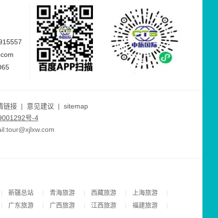
15557
.com
065
情链接
|
意见建议
|
sitemap
001292号-4
ur@xjlxw.com
新疆总站
青海旅游
西藏旅游
上海旅游
|
|
|
|
|
广东旅游
广西旅游
江西旅游
福建旅游
|
|
|
|
|