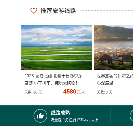
推荐旅游线路
2026·画卷北疆 北疆十日春季深
世界旅客的伊犁之
度游 小车拼车、纯玩无购物！
心深度游
4580
天数: 10 天
元/人
天数: 8 天
线路成熟
海量客户见证,好评率96%以上