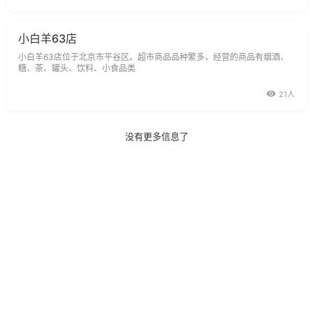
松、汇力多果泥、各种
小白羊63店
小白羊63店位于北京市平谷区。超市商品品种繁多，经营的商品有烟酒、
糖、茶、罐头、饮料、小食品类
21人
没有更多信息了