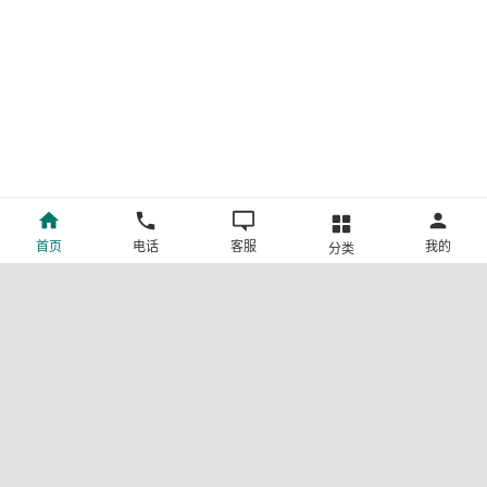
首页
电话
客服
我的
分类
©新疆中旅国际旅行社有限公司版权所有
许可证号:L-XB-100013
ICP备案号:新ICP备19001292号-4
新公网安备 65010302000123号