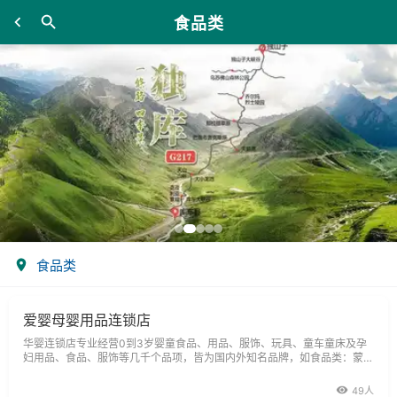
食品类
食品类
爱婴母婴用品连锁店
华婴连锁店专业经营0到3岁婴童食品、用品、服饰、玩具、童车童床及孕
妇用品、食品、服饰等几千个品项，皆为国内外知名品牌，如食品类：蒙
牛、蕊盛蕊初乳、美赞臣、雅培、伊利、雅士利、味全、慧氏、多美滋、雀
巢、美可高特羊奶、贝因美、雅培、伊利、合生元、金箍棒、核桃胶囊、肉
49人