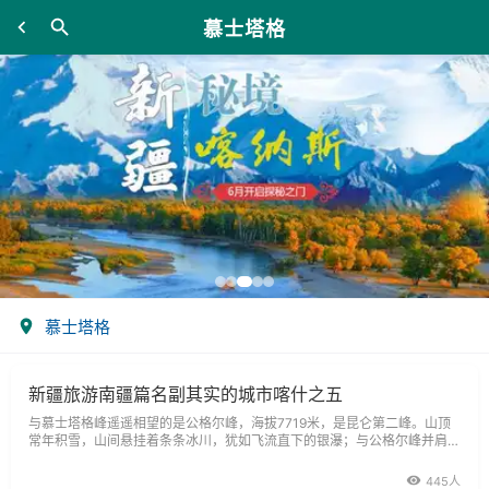
慕士塔格
慕士塔格
新疆旅游南疆篇名副其实的城市喀什之五
与慕士塔格峰遥遥相望的是公格尔峰，海拔7719米，是昆仑第二峰。山顶
常年积雪，山间悬挂着条条冰川，犹如飞流直下的银瀑；与公格尔峰并肩而
立的是她的姊妹峰公格尔九别峰。
445人