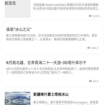
功能装备/WettFree#8482;银唛标识/防水透湿耐磨面
料/全防水压胶处理/可拆卸全景防风兜帽/舒适毛绒立
领/可调节松紧下摆/拉链下插袋/可调节魔术贴袖口/适
合秋冬滑雪、徒步、探险和旅游等户外运动。
203人
谁是“冰山之父”
慕士塔格峰海拔7509米，位于克孜勒苏州的阿克陶县布伦口乡境内，是东
帕米尔高原三座高峰之一，以其高大、雄伟的身躯雄踞群山之首。
494人
8月南北疆、甘肃青海二十一天游-(9)塔什库尔干
8月14日因为是早上八点十五分的航班,五点多钟就起床了。退房时我特意拿
了一张宾馆的订房电话卡片,在宾馆门前叫了一辆的士。
80人
新疆喀什慕士塔格冰山
慕士塔格山，源于维吾尔族语言Muztagata，意思是