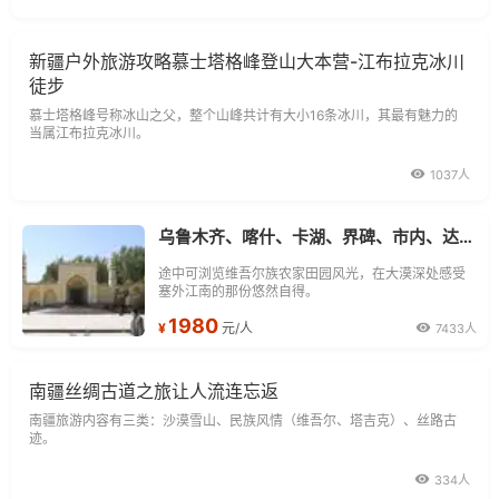
新疆户外旅游攻略慕士塔格峰登山大本营-江布拉克冰川
徒步
慕士塔格峰号称冰山之父，整个山峰共计有大小16条冰川，其最有魅力的
当属江布拉克冰川。
1037人
乌鲁木齐、喀什、卡湖、界碑、市内、达瓦昆沙漠双飞4日游
途中可浏览维吾尔族农家田园风光，在大漠深处感受
塞外江南的那份悠然自得。
1980
¥
元/人
7433人
南疆丝绸古道之旅让人流连忘返
南疆旅游内容有三类：沙漠雪山、民族风情（维吾尔、塔吉克）、丝路古
迹。
334人