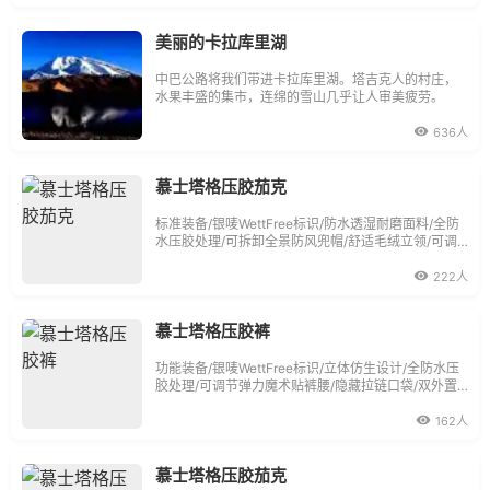
美丽的卡拉库里湖
中巴公路将我们带进卡拉库里湖。塔吉克人的村庄，
水果丰盛的集市，连绵的雪山几乎让人审美疲劳。
636人
慕士塔格压胶茄克
标准装备/银唛WettFree标识/防水透湿耐磨面料/全防
水压胶处理/可拆卸全景防风兜帽/舒适毛绒立领/可调
节松紧下摆/拉链下插袋/可调节魔术贴袖口/特别适合
秋冬滑雪、徒步、探险和旅游等户外运动。
222人
慕士塔格压胶裤
功能装备/银唛WettFree标识/立体仿生设计/全防水压
胶处理/可调节弹力魔术贴裤腰/隐藏拉链口袋/双外置
方便大口袋/适合春秋冬季于中级徒步、登山和滑雪等
户外运动。
162人
慕士塔格压胶茄克