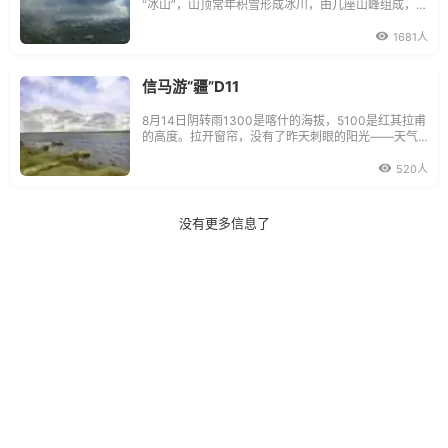
“冰山”，山顶常年积雪形成冰川，由几座山峰组成，海
拔7564米，位于东经75.1度，北纬38.5度，在新疆阿
克陶县与塔什库尔干的交界线上，是东帕米尔高原三
1681人
高峰之一。
信马游“疆”D11
8月14日阴转雨1300是喀什的海拔，5100是红其拉甫
的高度。拉开窗帘，没有了昨天刺眼的阳光——天气
预报很准，今天是阴天。
520人
没有更多信息了