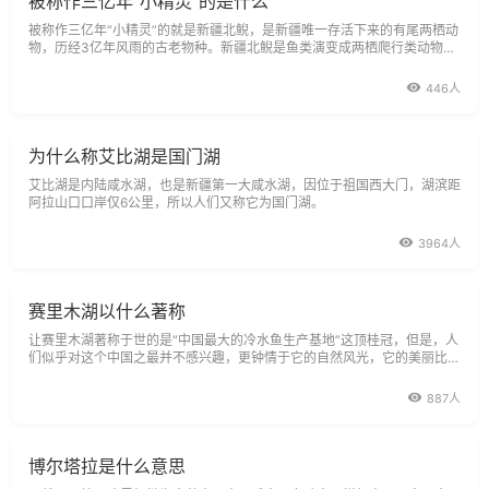
被称作三亿年“小精灵”的是什么
被称作三亿年“小精灵”的就是新疆北鲵，是新疆唯一存活下来的有尾两栖动
物，历经3亿年风雨的古老物种。新疆北鲵是鱼类演变成两栖爬行类动物的
活例证、活化石。
446人
为什么称艾比湖是国门湖
艾比湖是内陆咸水湖，也是新疆第一大咸水湖，因位于祖国西大门，湖滨距
阿拉山口口岸仅6公里，所以人们又称它为国门湖。
3964人
赛里木湖以什么著称
让赛里木湖著称于世的是“中国最大的冷水鱼生产基地”这顶桂冠，但是，人
们似乎对这个中国之最并不感兴趣，更钟情于它的自然风光，它的美丽比它
的桂冠更吸引人。
887人
博尔塔拉是什么意思