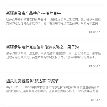
新疆畜及畜产品特产---哈萨克牛
哈萨克牛是新疆古老的黄牛品种，也是牧区群众长期以肉、乳、役多种用途
为目的进行选育而形成的肉、乳、役兼用的经济类型品种。哈萨克牛主要分
布在北疆伊犁哈萨克自治州、博尔塔拉蒙古自治州和昌吉回族自治州的农牧
区，是北疆地区牛的基础品种
860人
新疆伊犁哈萨克自治州旅游攻略之一果子沟
果子沟有伊犁第一景之称。果子沟是312国道的一段，全长35公里，乘车经
过就可饱览其风光。赛里木湖的松树头位于博尔塔拉和伊犁的分界点上，游
完赛里木湖，接下来的景点就是果子沟。
564人
温泉志愿者服务“那达慕”草原节
8月21-22日，2010中国世博旅游年博尔塔拉“那达慕”草原节暨温泉县第八
届“那达慕”在温泉县赛马场举行。温泉县团委精心挑选出30名青年志愿者
为此次活动提供了引导、解说、礼仪等志愿服务。
34人