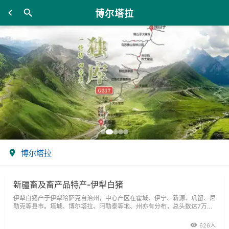
博尔塔拉
博尔塔拉
新疆畜及畜产品特产-伊犁白猪
伊犁白猪产于伊犁哈萨克自治州，中心产区在霍城、伊宁、新源、巩留、尼
勒克等县市。塔城、博尔塔拉、阿勒泰等地、州亦有分布，总头数达7万多
头。
626人