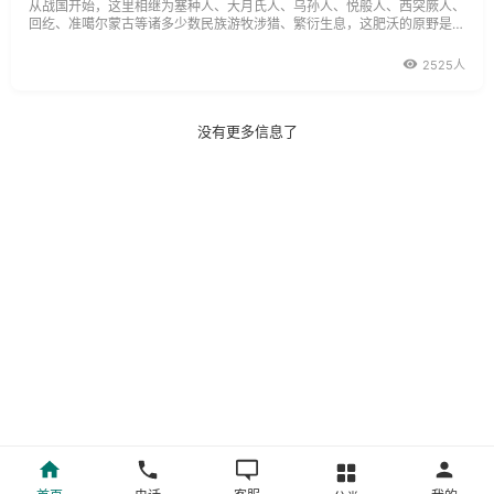
从战国开始，这里相继为塞种人、大月氏人、乌孙人、悦般人、西突厥人、
回纥、准噶尔蒙古等诸多少数民族游牧涉猎、繁衍生息，这肥沃的原野是他
们游牧的乐土。
2525人
没有更多信息了