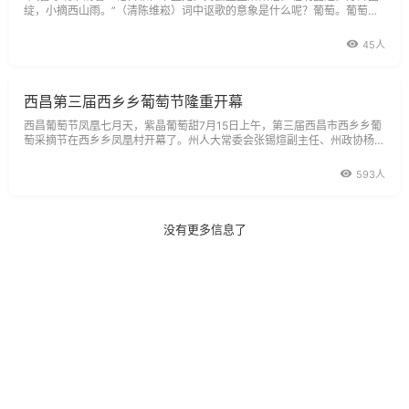
绽，小摘西山雨。”（清陈维崧）词中讴歌的意象是什么呢？葡萄。葡萄，
素有水果之王的美誉。千古以来它常成为文人墨客钟情描绘的对象，花
45人
西昌第三届西乡乡葡萄节隆重开幕
西昌葡萄节凤凰七月天，紫晶葡萄甜7月15日上午，第三届西昌市西乡乡葡
萄采摘节在西乡乡凤凰村开幕了。州人大常委会张锡煊副主任、州政协杨洪
清秘书长、州委统战部常务副部长鲁绒日盯市委常委、市委组织部黄玉超部
长
593人
没有更多信息了