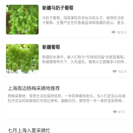
新疆马奶子葡萄
马奶子葡萄，因其果粒形状似马奶头子，故得名马奶
子葡萄。主要产区在吐鲁番盆地和南疆的皮山、墨玉
县。
1812人
新疆葡萄
新疆的水果中，被人们称为“珍珠和玛瑙”的就是葡萄。
新疆葡萄甲天下，久负盛名。葡萄以它甜嫩多汁的特
殊风味和晶莹多样的形态，而博得人们的垂青。许多
画家、作家和艺术家把葡萄作为创作的主题，葡萄成
702人
了新疆这个“瓜果之乡”的象征。
上海周边杨梅采摘地推荐
杨梅采摘地：常熟生活在福地常熟，一年四季都有盼头。当人们还没从尚湖
牡丹花会的姹紫嫣红中回过神来，翻翻日历，便惊觉一年一度的宝岩杨梅节
又快到了。古诗有云：“五月杨梅已满林，初疑一颗值千金。味方河朔葡萄
重
87人
七月上海入夏采摘忙