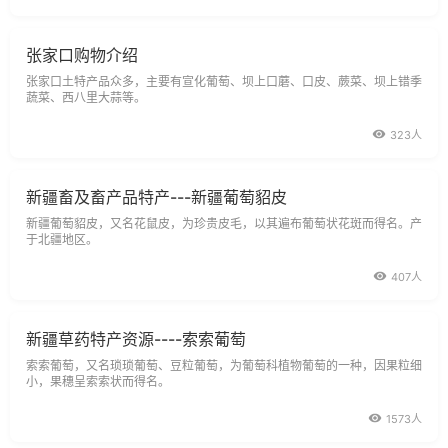
张家口购物介绍
张家口土特产品众多，主要有宣化葡萄、坝上口蘑、口皮、蕨菜、坝上错季
蔬菜、西八里大蒜等。
323人
新疆畜及畜产品特产---新疆葡萄貂皮
新疆葡萄貂皮，又名花鼠皮，为珍贵皮毛，以其遍布葡萄状花斑而得名。产
于北疆地区。
407人
新疆草药特产资源----索索葡萄
索索葡萄，又名琐琐葡萄、豆粒葡萄，为葡萄科植物葡萄的一种，因果粒细
小，果穗呈索索状而得名。
1573人