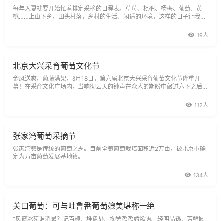
每年入夏就要开始忙着排定采摘的日程表。草莓、枇杷、杨梅、葡萄、黄
桃……上山下乡，田头村落，乡村的生活、闲适的环境，这样的日子让我们
很怀念曾经的童年。葡萄葡萄：“拗王”采摘记采点：马陆葡萄主题公园从种
下
19人
北京大兴采育葡萄文化节
金风送爽，葡藤满架，8月18日，第六届北京大兴采育葡萄文化节隆重开
幕！在采育文化广场内，当响彻云天的钟声在众人的期盼中敲过六下之后，
鞭炮齐鸣。
112人
张家湾葡萄采摘节
张家湾镇是传统的葡萄之乡。目前全镇葡萄栽培面积近2万亩，被北京市确
定为万亩葡萄发展基地镇。
134人
关口葡萄：可与吐鲁番葡萄媲美堪称一绝
“风窗冰碗谁消暑？记百颗，堆盘处。掬罢盈盈娇欲语。轻明晶透，芳鲜圆