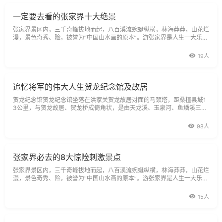
一定要去看的张家界十大绝景
张家界景区内，三千奇峰拔地而起，八百溪流蜿蜒纵横，林海莽莽，山花烂
漫，景色奇秀、险，被誉为“中国山水画的原本”。游张家界是人生一大乐
事。张家界有太多的值得游的地方，但是有10个精华景点，太“野”太“勾魂
19人
追忆将军的伟大人生贺龙纪念馆及故居
贺龙纪念馆贺龙纪念馆坐落在洪家关贺龙故居对面的马颈塔，距桑植县城1
3公里，与贺龙故居、贺龙桥成倚角状，是由天龙溪、玉泉河、鱼鳞溪三水
环绕酷似葫芦形的半岛，四周有陈家山、韦家山、王家山、泉峪山和枫香山
5条葱
98人
张家界必去的8大惊险刺激景点
张家界景区内，三千奇峰拔地而起，八百溪流蜿蜒纵横，林海莽莽，山花烂
漫，景色奇秀、险，被誉为“中国山水画的原本”。游张家界是人生一大乐
事。张家界有太多的值得游的地方，但是有8个勾魂景点，你一定要游！不
然，
15人