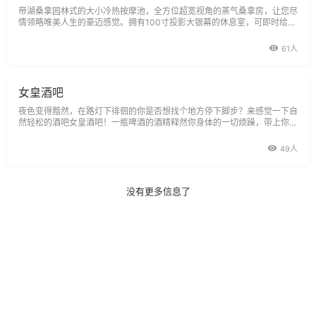
帝湖桑拿园林式的大小冷热按摩池，全方位超宽视角的蒸气桑拿房，让您尽
情领略唯美人生的豪迈感觉。拥有100寸投影大银幕的休息室，可即时给宾
客独家现场直播各大足球赛事和热点新闻；二人网吧内100M的宽频可供任
意上
61人
女皇酒吧
夜色变得黯然，在路灯下徘徊的你是否想找个地方停下脚步？来感觉一下自
然轻松的酒吧女皇酒吧！一瓶啤酒的酒精释然你身体的一切烦躁，带上你的
朋友，一起在酒吧中面对精彩的人生！
49人
没有更多信息了