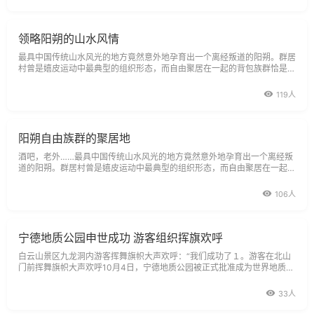
领略阳朔的山水风情
最具中国传统山水风光的地方竟然意外地孕育出一个离经叛道的阳朔。群居
村曾是嬉皮运动中最典型的组织形态，而自由聚居在一起的背包族群恰是如
今阳朔的魅力所在。不分肤色，不论语言，如果你能成功在阳朔找到属于自
己的族群，你便成功迈出了嬉皮人生的第一步。阳朔的嬉皮游客大多是外籍
119人
游客和一些小年轻们。
阳朔自由族群的聚居地
酒吧，老外……最具中国传统山水风光的地方竟然意外地孕育出一个离经叛
道的阳朔。群居村曾是嬉皮运动中最典型的组织形态，而自由聚居在一起的
背包族群恰是如今阳朔的魅力所在。不分肤色，不论语言，如果你能成功在
阳朔找到属于自己的族群，你便成功迈出了嬉皮人生的第一步。阳朔的嬉皮
106人
游客大多是外籍游客和一些
宁德地质公园申世成功 游客组织挥旗欢呼
白云山景区九龙洞内游客挥舞旗帜大声欢呼：“我们成功了１。游客在北山
门前挥舞旗帜大声欢呼10月4日，宁德地质公园被正式批准成为世界地质公
园的喜讯传到闽东。宁德世界地质公园白云山景区游客自发组
33人