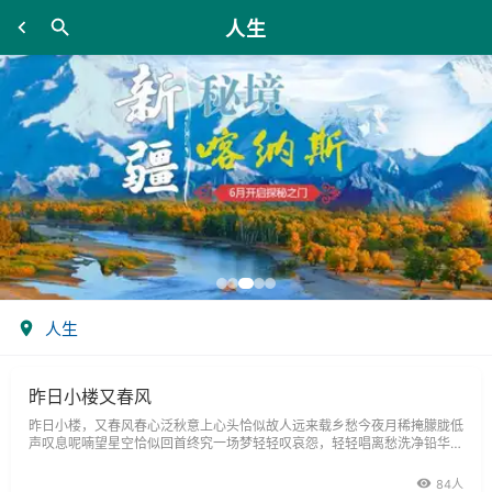
人生
人生
昨日小楼又春风
昨日小楼，又春风春心泛秋意上心头恰似故人远来载乡愁今夜月稀掩朦胧低
声叹息呢喃望星空恰似回首终究一场梦轻轻叹哀怨，轻轻唱离愁洗净铅华终
究染懵懂轻轻探凡缘，轻轻尝离愁人生何许终究换来一场疯昨夜小楼泣东风
珠帘泛婆娑湿衣袖恰似故人远来葬花落今夜月稀掩朦胧
84人