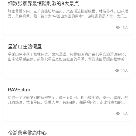
细数张家界最惊险刺激的8大景点
张家界景区内，三千奇峰拔地而起，八百溪流蜿蜒纵横，林海莽莽，山花烂
漫，景色奇秀、险，被誉为“中国山水画的原本”。游张家界是人生一大乐
事。张家界有太多的值得游的地方，但是有8个勾魂景点，你一定要游！不
然，
13人
星湖山庄渡假屋
星湖山庄座落于松林环绕、泉水潺潺、风景如画的广东七星岩旅游渡假区，
山庄依星湖而建，前瞻七星岩及如诗似画的星湖，背靠清幽翠绿的松林美
景，居住期间实为人生一大逍遥乐事。星湖山庄独特的中西合壁设计与天然
美景
29人
RAVEclub
给你一个迷醉梦幻的私密空间，邀三五知己、拥百媚千娇、览一江璀璨、醉
几盏纯酒、凭临星际、笑傲人生。有8间房，都是唱K的，走比较高档的路
线。
15人
帝湖桑拿健康中心