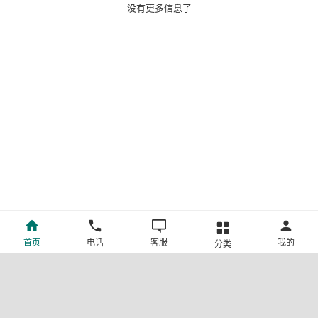
没有更多信息了
首页
电话
客服
我的
分类
©新疆中旅国际旅行社有限公司版权所有
许可证号:L-XB-100013
ICP备案号:新ICP备19001292号-4