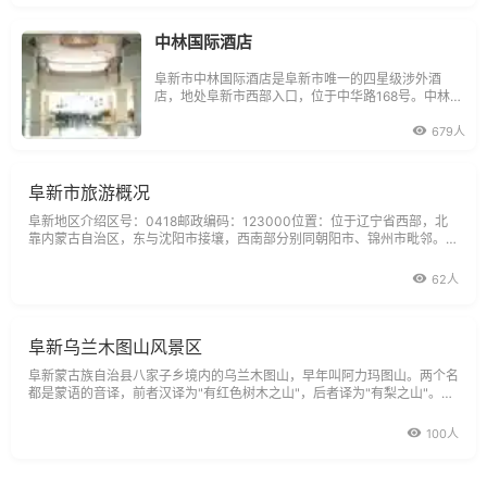
场所和政务接待单位。宾馆设有套房、标准客房和普
通客房，共有客房80套，设有风格各异的餐厅十余
间；拥
中林国际酒店
阜新市中林国际酒店是阜新市唯一的四星级涉外酒
店，地处阜新市西部入口，位于中华路168号。中林国
际酒店建筑面积24300平方米，拥有宽敞大气的喷泉
广常环境优雅、设施齐备。酒店内设有103间宽敞明
679人
亮、装璜素雅、格局不同的豪华套房和标准间、单人
间及普通套房。酒店设风格大气、庄重典雅的中西餐
厅、
阜新市旅游概况
阜新地区介绍区号：0418邮政编码：123000位置：位于辽宁省西部，北
靠内蒙古自治区，东与沈阳市接壤，西南部分别同朝阳市、锦州市毗邻。面
积：10362平方公里人口：190万行政区划：辖阜新蒙古族自治县、彰武县
和海
62人
阜新乌兰木图山风景区
阜新蒙古族自治县八家子乡境内的乌兰木图山，早年叫阿力玛图山。两个名
都是蒙语的音译，前者汉译为"有红色树木之山"，后者译为"有梨之山"。梨
山之名更久。这座山的主峰叫锅底山，海拔高度831．4米，是阜新市第一
高峰。站在主峰上近观远眺，收入眼帘的处处是美丽的图画。看近处，18
100人
个山头兀立，沟谷幽深，峰峰