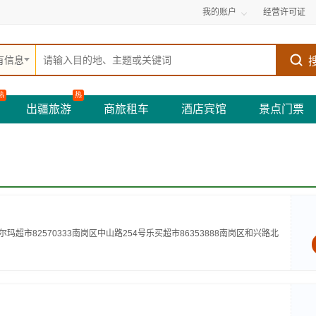
我的账户
经营许可证
有信息
热
热
出疆旅游
商旅租车
酒店宾馆
景点门票
玛超市82570333南岗区中山路254号乐买超市86353888南岗区和兴路北