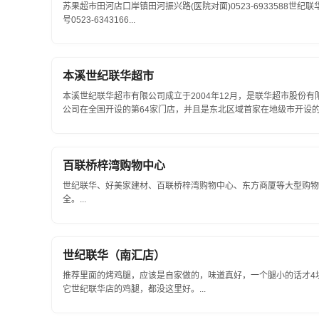
苏果超市田河店口岸镇田河振兴路(医院对面)0523-6933588世纪联
号0523-6343166...
本溪世纪联华超市
本溪世纪联华超市有限公司成立于2004年12月，是联华超市股份
公司在全国开设的第64家门店，并且是东北区域首家在地级市开设
门店，东北区设11家门店分别在沈阳、哈尔...
百联桥梓湾购物中心
世纪联华、好美家建材、百联桥梓湾购物中心、东方商厦等大型购物
全。...
世纪联华（南汇店）
推荐里面的烤鸡腿，应该是自家做的，味道真好，一个腿小的话才4
它世纪联华店的鸡腿，都没这里好。...