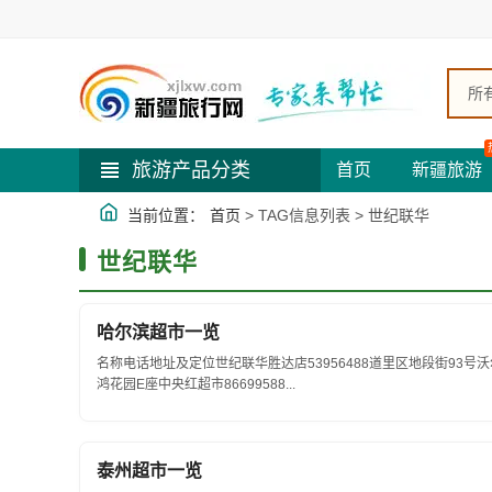
所
旅游产品分类
首页
新疆旅游
当前位置：
首页
> TAG信息列表 > 世纪联华
世纪联华
哈尔滨超市一览
名称电话地址及定位世纪联华胜达店53956488道里区地段街93号沃尔
鸿花园E座中央红超市86699588...
泰州超市一览