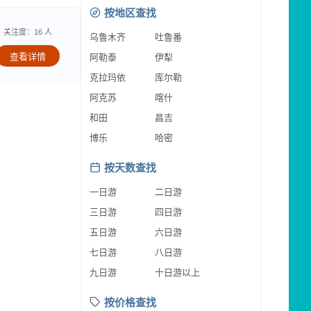
按地区查找
关注度：16 人
乌鲁木齐
吐鲁番
查看详情
阿勒泰
伊犁
克拉玛依
库尔勒
阿克苏
喀什
和田
昌吉
博乐
哈密
按天数查找
一日游
二日游
三日游
四日游
五日游
六日游
七日游
八日游
九日游
十日游以上
按价格查找