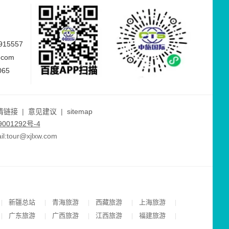
15557
.com
065
情链接
|
意见建议
|
sitemap
001292号-4
ur@xjlxw.com
新疆总站
青海旅游
西藏旅游
上海旅游
|
|
|
|
|
广东旅游
广西旅游
江西旅游
福建旅游
|
|
|
|
|