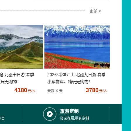
更多 >
疆途 北疆十日游 春季
2026·半壁江山 北疆九日游 春季
纯玩无购物！
小车拼车、纯玩无购物！
4180
3780
元/人
天数: 9 天
元/人
旅游定制
专员
资深客服,量身定制