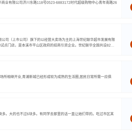
华商业有限公司济川东路118号0523-6883172时代超级购物中心青年南路26
有限公司（上市公司）旗下的以经营大卖场为主的上海世纪联华超市发展有限
的试点门店，是本溪市平山区政府的招商引资企业。世纪联华全国共设82家
场所相继开业,青浦新城已经形成较为成熟的生活圈,居民日常所需一应俱
块多。大的也不过6块多。有同学去那里的话一直让她们带的。吃过市区其