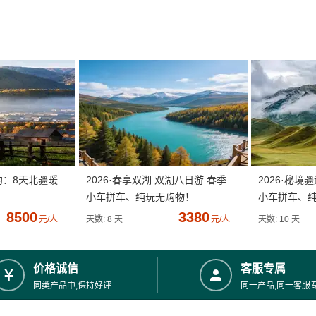
约：8天北疆暖
2026·春享双湖 双湖八日游 春季
2026·秘境
小车拼车、纯玩无购物！
小车拼车、
8500
3380
元/人
天数: 8 天
元/人
天数: 10 天
价格诚信
客服专属
同类产品中,保持好评
同一产品,同一客服