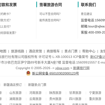
付款和发票
签署旅游合同
联系我们
签约刷卡？
可以不签合同吗？
意见建议
监督电话:156099
付款方式？
能传真签合同吗？
邮箱:tour@xjlxw
网上支付？
客服:400-099-2
如何获取发票？
地图
|
旅游线路
|
酒店宾馆
|
商旅租车
|
景点门票
|
帮助中心
|
友
行社有限公司版权所有 许可证号:L-XB-100013 ICP备案号:
新ICP备19
依巴克区伊宁路89号新丰大厦A座7楼 监督电话:15609915557 E-mail:to
Copyright © 2005-2026 ->
xjlxw.com
>
新疆旅行网
新公网安备 65010302000123号
|
|
新疆酒店预订
新疆景点门票
游
山东旅游
河南旅游
陕西旅游
甘肃旅游
宁夏旅游
|
|
|
|
|
游
湖南旅游
云南旅游
贵州旅游
四川旅游
重庆旅游
|
|
|
|
|
游
辽宁旅游
吉林旅游
黑龙江旅游
内蒙古旅游
|
|
|
|