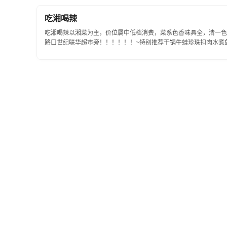
吃湘喝辣
吃湘喝辣以湘菜为主，价位属中低档消费，菜系色香味具全，清一色
路口世纪联华超市旁！！！！！！~特别推荐干锅牛蛙珍珠扣肉水煮
量:60-100个人...