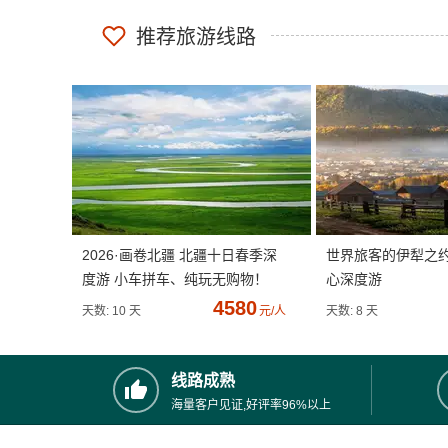
推荐旅游线路
2026·画卷北疆 北疆十日春季深
世界旅客的伊犁之
度游 小车拼车、纯玩无购物！
心深度游
4580
天数: 10 天
元/人
天数: 8 天
线路成熟
海量客户见证,好评率96%以上