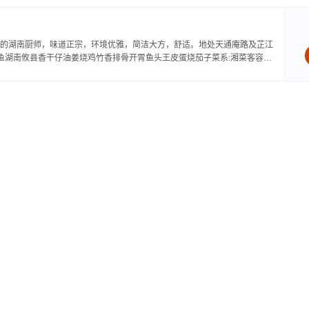
的湖南厨师，味道正宗，环境优雅，简洁大方，舒适。地处天通庵路及芷江
鱼湖南攸县香干仔油姜烧鸡竹香排骨开胃鱼头王皮蛋烧茄子菜系:湘菜客容