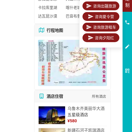
制
咨询出疆旅游
卡拉库里湖
喀什老城区
达瓦昆沙漠
巴音布鲁克
咨询夏令营
咨询旅游租车
行程地图
更多地图
咨询夕阳红
酒店住宿
所有酒店
乌鲁木齐美丽华大酒
五星级酒店
¥
580
新疆石河子凯瑞酒店