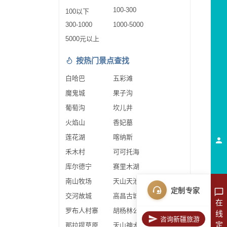
100-300
100以下
300-1000
1000-5000
5000元以上
按热门景点查找
白哈巴
五彩滩
魔鬼城
果子沟
葡萄沟
坎儿井
火焰山
香妃墓
莲花湖
喀纳斯
禾木村
可可托海
库尔德宁
赛里木湖
南山牧场
天山天池
定制专家
交河故城
高昌古城
在
罗布人村寨
胡杨林公园
线
咨询新疆旅游
定
那拉提草原
天山神木园