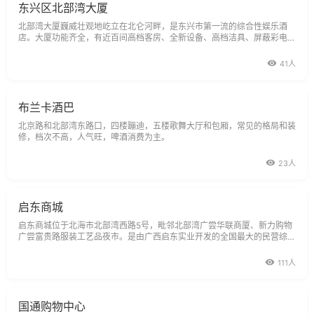
东兴区北部湾大厦
北部湾大厦巍威壮观地屹立在北仑河畔，是东兴市第一流的综合性娱乐酒
店。大厦功能齐全，有近百间高档客房、全新设备、高档洁具、屏蔽彩电、
中央空调、国际国内直拔电话，豪华商用会议室、歌舞厅KTV包厢、美容桑
拿中心
41人
布兰卡酒巴
北京路和北部湾东路口，四楼蹦迪，五楼歌舞大厅和包厢，常见的格局和装
修，档次不高，人气旺，啤酒消费为主。
23人
启东商城
启东商城位于北海市北部湾西路5号，毗邻北部湾广尝华联商厦、新力购物
广尝富贵路服装工艺品夜市。是由广西启东实业开发的全国最大的民营综合
性商城之一。12楼，经营面积12000平方米，经营商品38000余种，是目
前北海市最大的商场，设有百货、食品、文具、家电、针棉、服纺、皮具、
111人
鞋帽等部。
国通购物中心