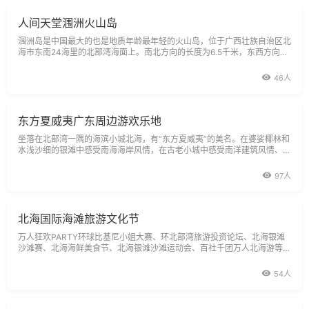
人间天堂涠洲火山岛
涠洲岛是中国最大的也是地质年龄最年轻的火山岛，位于广西壮族自治区北
海市东南24海里的北部湾海面上。南北方向的长度为6.5千米，东西方向宽
6千米，总面积24.74平方千米，岛的最高海拔79米。涠洲岛上居住着2000
多户人
46人
东方夏威夷广东周边游欢乐地
坐落在北部湾一隅的海滨小城北海，有“东方夏威夷”的美名。在婆娑椰林和
水浅沙细的银滩中感受南海海岸风情，在古老小城中感受南洋建筑风情、品
尝南海盛产的各类海鲜，能让你一饱眼福口福。探寻北海老街北海老街其实
97人
北海国际海滩旅游文化节
万人狂欢PARTY环球比基尼小姐大赛、环北部湾旅游投资论坛、北海银滩
沙滩赛、北海海鲜美食节、北海银滩沙滩运动会、百社千团万人北海游等，
汇聚这美丽的滨海旅游城市。
54人