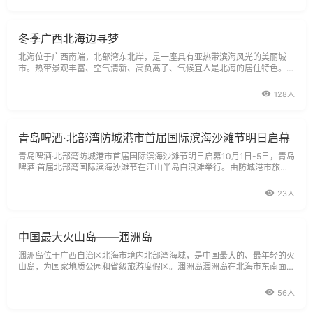
冬季广西北海边寻梦
北海位于广西南端，北部湾东北岸，是一座具有亚热带滨海风光的美丽城
市。热带景观丰富、空气清新、高负离子、气候宜人是北海的居住特色。这
里冬季平均气温十几度，丝毫感觉不到寒意，据悉，夏季北海如果不直接站
在太阳下基本不会有酷热的感觉，海风会给人带了些许清凉。
128人
青岛啤酒·北部湾防城港市首届国际滨海沙滩节明日启幕
青岛啤酒·北部湾防城港市首届国际滨海沙滩节明日启幕10月1日-5日，青岛
啤酒·首届北部湾国际滨海沙滩节在江山半岛白浪滩举行。由防城港市旅游
局、防城港市文化体育新闻出版局、防城区人民政府、东兴市人民政府、江
山
23人
中国最大火山岛——涠洲岛
涠洲岛位于广西自治区北海市境内北部湾海域，是中国最大的、最年轻的火
山岛，为国家地质公园和省级旅游度假区。涠洲岛涠洲岛在北海市东南面的
汪洋大海中，是广西第一大岛，距北海市36海里，由南至北长65公里，由
东至
56人