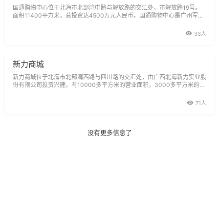
国通购物中心位于北海市北部湾中路与解放路的交汇处，市解放路19号。
面积11400平方米，总投资达4500万元人民币。国通购物中心是广州军区
后勤部投资兴建的军办企业。一、二楼出租给各租房经营者：一楼以电器、
婚纱艺术摄影、服装专卖店及银行储蓄所为主；二楼是经营港澳台及国内外
33人
中、高档时装的服装城；三
新力商城
新力商城位于北海市北部湾西路与四川路的交汇处，由广西北海新力实业股
份有限公司投资兴建。有10000多平方米的营业面积，3000多平方米的停
车常一楼一区设有占地2000多平方米，北海目前最大的百货超市；二区设
20个摊位、临街铺面15个、柜台27个、休闲厅一个；二楼服装城有成衣摊
71人
位117个，柜台56个。经营
没有更多信息了