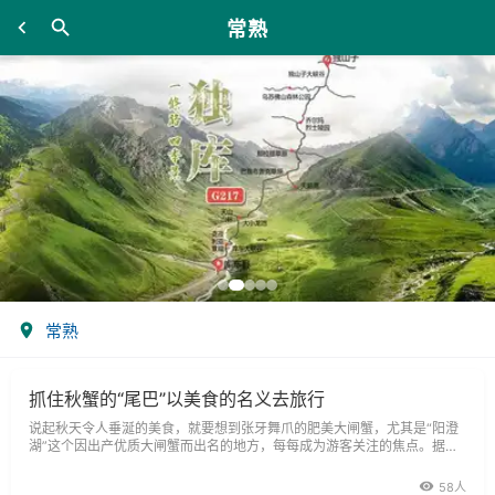
常熟
常熟
抓住秋蟹的“尾巴”以美食的名义去旅行
说起秋天令人垂涎的美食，就要想到张牙舞爪的肥美大闸蟹，尤其是“阳澄
湖”这个因出产优质大闸蟹而出名的地方，每每成为游客关注的焦点。据了
解，每年国庆后进入吃蟹时节时，来自全国各地的吃蟹客络绎不绝，拉动阳
澄湖边的客房骤然紧俏，这股“吃蟹风”沿阳澄湖、太湖之滨一直蔓延到沙家
58人