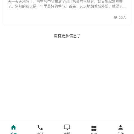
天一天天地凉了，当空气中又布满了树叶枯萎的气息时，就又想起常熟来
了。常熟的秋天是一年里最好的季节。首先，远远地朝着城外望，就望见原
来黛色的山峦已经有了柔和的色彩。山，是一抹儿黄，一抹儿红。黄，有淡
黄浓黄；红，也有浅红深红。满山的树叶像在魔术师手里，神奇地变换着色
22人
彩。城在山边，山在城里，十里
没有更多信息了