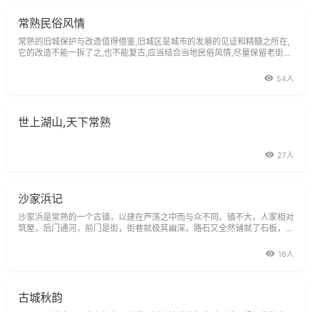
常熟民俗风情
常熟的旧城保护与改造值得借鉴,旧城区是城市的发展的见证和精髓之所在,
它的改造不能一拆了之,也不能复古,应当结合当地民俗风情,尽量保留老街区
的生活方式,我们当地城河路以西、新民西路以北以及南门片区存有许多明
清时期的老宅，有些颇有历史价值，旧城区的改造与其说是政府单方面开发
54人
行为，不如说是每个市民对历史的
世上湖山,天下常熟
27人
沙家浜记
沙家浜是常熟的一个古镇，以建在芦荡之中而与众不同。镇不大，人家相对
筑屋，后门通河，前门是街，街巷就极其幽深。路石又全然铺就了石板，石
板与石板并不严实，故意留着空隙，能看见下面活活流水，似乎整个镇子就
浮在了水上。从街往里走，看两边屋舍，大都两层，木头横七竖八，结构巧
16人
妙，人多各倚栏临窗，软语呼应。有
古城秋韵