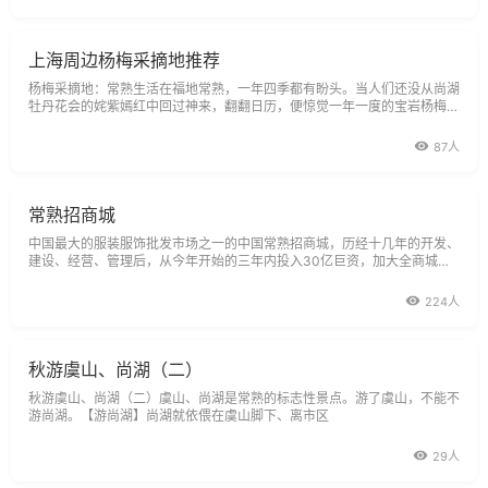
浜、常熟、苏州、昆山、
上海周边杨梅采摘地推荐
杨梅采摘地：常熟生活在福地常熟，一年四季都有盼头。当人们还没从尚湖
牡丹花会的姹紫嫣红中回过神来，翻翻日历，便惊觉一年一度的宝岩杨梅节
又快到了。古诗有云：“五月杨梅已满林，初疑一颗值千金。味方河朔葡萄
重
87人
常熟招商城
中国最大的服装服饰批发市场之一的中国常熟招商城，历经十几年的开发、
建设、经营、管理后，从今年开始的三年内投入30亿巨资，加大全商城的
软硬件建设，全速向现代化的世界服装名城目标挺进。中国常熟招商城是1
985年当地政府对一个自发形成的自产自销的马路市场，进行因势利导、因
224人
陋就简而创办起来的。由
秋游虞山、尚湖（二）
秋游虞山、尚湖（二）虞山、尚湖是常熟的标志性景点。游了虞山，不能不
游尚湖。【游尚湖】尚湖就依偎在虞山脚下、离市区
29人