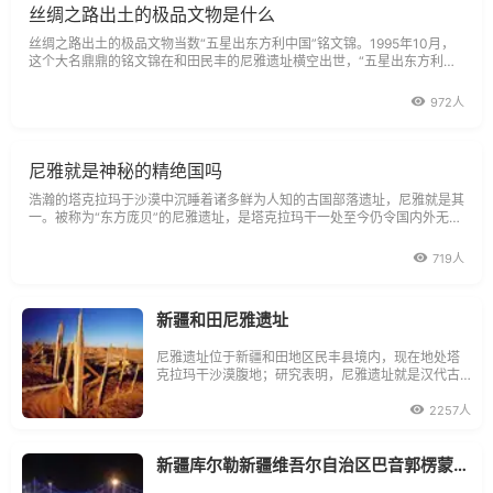
丝绸之路出土的极品文物是什么
丝绸之路出土的极品文物当数“五星出东方利中国”铭文锦。1995年10月，
这个大名鼎鼎的铭文锦在和田民丰的尼雅遗址横空出世，“五星出东方利中
国”的星占吉祥文字，在国际上引起轰动，令无数专家赞叹不绝。
972人
尼雅就是神秘的精绝国吗
浩瀚的塔克拉玛于沙漠中沉睡着诸多鲜为人知的古国部落遗址，尼雅就是其
一。被称为“东方庞贝”的尼雅遗址，是塔克拉玛干一处至今仍令国内外无数
探险家、考古学家及旅游发烧友冲动的地方。
719人
新疆和田尼雅遗址
尼雅遗址位于新疆和田地区民丰县境内，现在地处塔
克拉玛干沙漠腹地；研究表明，尼雅遗址就是汉代古
西域36国中的精绝国故地。尼雅遗址规模宏大的，珍
贵文物众多，所代表文化内涵博大精深，可作为古丝
2257人
绸之路文明兴衰的典型代表。
新疆库尔勒新疆维吾尔自治区巴音郭楞蒙古自治州