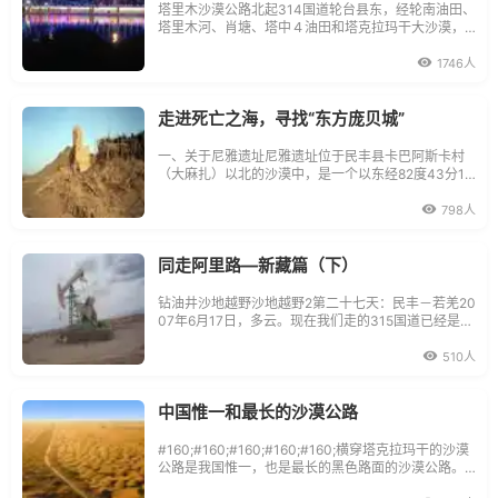
塔里木沙漠公路北起314国道轮台县东，经轮南油田、
塔里木河、肖塘、塔中４油田和塔克拉玛干大沙漠，
南至民丰县恰汗和315国道相连，南北贯穿塔里木盆
地，全长522公里，其中穿越流动沙漠段长446公里。
1746人
沙漠公路南北贯穿号称死亡之海的塔克拉玛干大沙
漠。沙漠路段的路面结构自上而下依次为：
走进死亡之海，寻找“东方庞贝城”
一、关于尼雅遗址尼雅遗址位于民丰县卡巴阿斯卡村
（大麻扎）以北的沙漠中，是一个以东经82度43分14
秒、北纬37度58分35秒为中心的狭长地带。东西向7
公里宽，南北向25公里长，散布在尼雅河古河床沿
798人
线。
同走阿里路—新藏篇（下）
钻油井沙地越野沙地越野2第二十七天：民丰－若羌20
07年6月17日，多云。现在我们走的315国道已经是沙
漠公路了，只有在临近县镇的时候才会在眼前突然出
现一片绿洲和一条通往市镇的林荫大道。
510人
中国惟一和最长的沙漠公路
#160;#160;#160;#160;#160;横穿塔克拉玛干的沙漠
公路是我国惟一，也是最长的黑色路面的沙漠公路。#
160;#160;#160;#160;塔里木沙漠公路是目前世界上