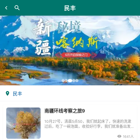
民丰
民丰
南疆环线考察之旅9
10月27号，清晨5点50，我们就起床了，快速的洗漱
过后，吃了一碗泡面，收拾好行李，我们就准备出发
了
1641人