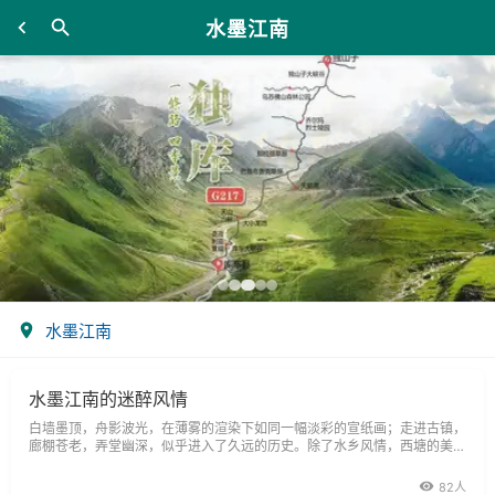
水墨江南
水墨江南
水墨江南的迷醉风情
白墙墨顶，舟影波光，在薄雾的渲染下如同一幅淡彩的宣纸画；走进古镇，
廊棚苍老，弄堂幽深，似乎进入了久远的历史。除了水乡风情，西塘的美食
小到街边小吃，大到饭店佳肴，林林总总，也令人垂涎。周游西塘古镇没有
一定的路线秩序，入口也有很多个。
82人