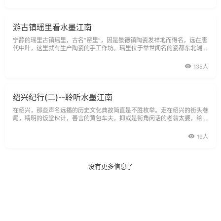
游古镇瑶里看水墨江南
宁静的瑶里古镇瑶里，古名“窑里”，因是景德镇陶瓷发祥地而得名，远在唐
代中叶，这里就有生产陶瓷的手工作坊。瑶里位于举世闻名的瓷都东北端，
地处三大世界文化遗产(黄山、庐山、西递和宏村)的中心，素有“瓷之源，
135人
绍兴纪行(二)--聆听水墨江南
在绍兴，那些声名远播的历史文化典故简直是不胜枚举。走在绍兴的街头巷
尾，精明的饭堂伙计，善言的黄包车夫，抑或是街角闲话的老翁太婆，给你
谈起绍兴的古今也会如数家珍。鲁迅、秋瑾、孔乙己，咸亨酒店、沈园、百
草园与三味书屋……，娓娓道来，那些耳熟能详，似曾相识的故人故事不能
19人
不令你生发出一一造访谒拜的冲动，
没有更多信息了