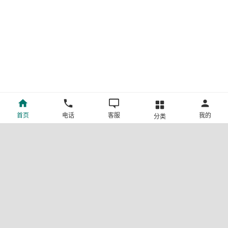
首页
电话
客服
我的
分类
©新疆中旅国际旅行社有限公司版权所有
许可证号:L-XB-100013
ICP备案号:新ICP备19001292号-4
新公网安备 65010302000123号