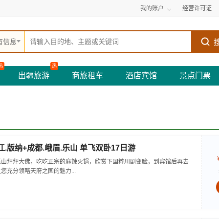
我的账户
经营许可证
有信息
热
热
出疆旅游
商旅租车
酒店宾馆
景点门票
江.版纳+成都.峨眉.乐山 单飞双卧17日游
乐山拜拜大佛，吃吃正宗的麻辣火锅，欣赏下国粹川剧变脸，到宾馆后再去
您充分领略天府之国的魅力...