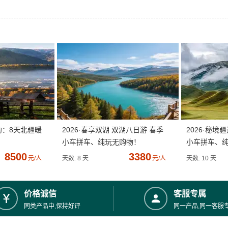
约：8天北疆暖
2026·春享双湖 双湖八日游 春季
2026·秘境
小车拼车、纯玩无购物！
小车拼车、
8500
3380
元/人
天数: 8 天
元/人
天数: 10 天
价格诚信
客服专属
同类产品中,保持好评
同一产品,同一客服