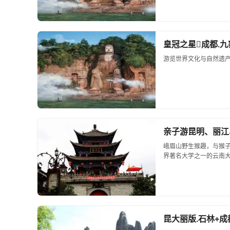
皇冠之星成都.九寨
游览世界文化与自然遗产
亲子游昆明、丽江
峨眉山野生猴趣，与猴子
界著名大学之一的云南大
失落的恐龙王国，再现侏罗
昆大丽版.石林+成都