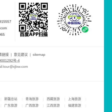
15557
.com
065
情链接
|
意见建议
|
sitemap
001292号-4
ur@xjlxw.com
新疆总站
青海旅游
西藏旅游
上海旅游
|
|
|
|
|
广东旅游
广西旅游
江西旅游
福建旅游
|
|
|
|
|