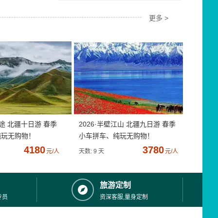
更多 >
疆途 北疆十日游 春季
2026·半壁江山 北疆九日游 春季
纯玩无购物！
小车拼车、纯玩无购物！
4180
3780
元/人
天数: 9 天
元/人
旅游定制
专员
资深客服,量身定制