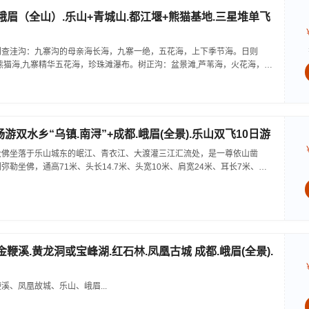
.峨眉（全山）.乐山+青城山.都江堰+熊猫基地.三星堆单飞
则查洼沟：九寨沟的母亲海长海，九寨一绝，五花海，上下季节海。日则
熊猫海,九寨精华五花海，珍珠滩瀑布。树正沟：盆景滩,芦苇海，火花海，卧
，多变色彩的犀牛海，九寨沟标志—诺日朗瀑布。...
游双水乡“乌镇.南浔”+成都.峨眉(全景).乐山双飞10日游
大佛坐落于乐山城东的岷江、青衣江、大渡灌三江汇流处，是一尊依山凿
勒坐佛，通高71米、头长14.7米、头宽10米、肩宽24米、耳长7米、脚
成为当之无愧的世界第一大佛...
金鞭溪.黄龙洞或宝峰湖.红石林.凤凰古城 成都.峨眉(全景).
溪、凤凰故城、乐山、峨眉...