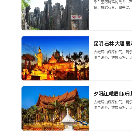
乘车至阿诗玛的故乡--
仪、象踞石台、犀牛望月
神奇的风景线。...
昆明.石林.大理.丽
去峨眉山踩踩仙气，到
喝个晚茶、搓搓麻将，让
夕阳红,峨眉山/乐山
去峨眉山踩踩仙气，到
喝个晚茶、搓搓麻将，让