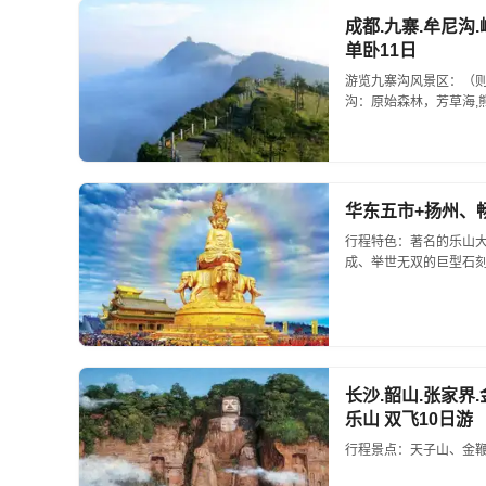
成都.九寨.牟尼沟
单卧11日
游览九寨沟风景区：（
沟：原始森林，芳草海,
龙海，树正群海，古磨坊
华东五市+扬州、畅
行程特色：著名的乐山
成、举世无双的巨型石刻弥
背宽8.5米的乐山佛因而
长沙.韶山.张家界.
乐山 双飞10日游
行程景点：天子山、金鞭