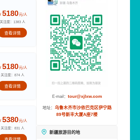
5180
￥
元/人
关注度：1383 人
查看详情
5180
￥
元/人
关注度：874 人
查看详情
tour@xjlxw.com
E-mail：
乌鲁木齐市沙依巴克区伊宁路
地址：
89号新丰大厦A座7楼
5380
￥
元/人
关注度：831 人
新疆旅游目的地
查看详情