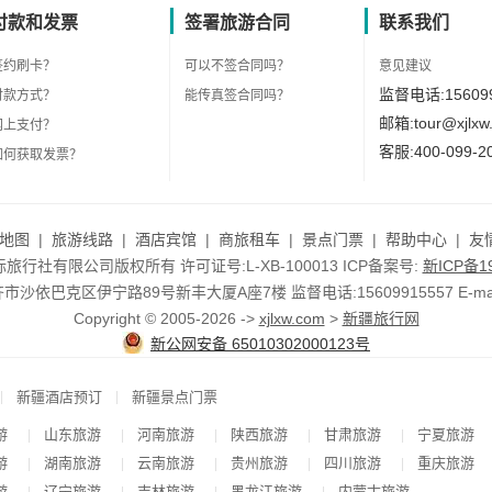
付款和发票
签署旅游合同
联系我们
签约刷卡？
可以不签合同吗？
意见建议
监督电话:156099
付款方式？
能传真签合同吗？
邮箱:tour@xjlxw
网上支付？
客服:400-099-2
如何获取发票？
地图
|
旅游线路
|
酒店宾馆
|
商旅租车
|
景点门票
|
帮助中心
|
友
行社有限公司版权所有 许可证号:L-XB-100013 ICP备案号:
新ICP备19
依巴克区伊宁路89号新丰大厦A座7楼 监督电话:15609915557 E-mail:to
Copyright © 2005-2026 ->
xjlxw.com
>
新疆旅行网
新公网安备 65010302000123号
|
|
新疆酒店预订
新疆景点门票
游
山东旅游
河南旅游
陕西旅游
甘肃旅游
宁夏旅游
|
|
|
|
|
游
湖南旅游
云南旅游
贵州旅游
四川旅游
重庆旅游
|
|
|
|
|
游
辽宁旅游
吉林旅游
黑龙江旅游
内蒙古旅游
|
|
|
|