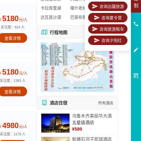
制
咨询出疆旅游
卡拉库里湖
喀什老城区
5180
达瓦昆沙漠
巴音布鲁克
咨询夏令营
￥
元/人
关注度：914 人
咨询旅游租车
行程地图
更多地图
查看详情
咨询夕阳红
5180
￥
元/人
关注度：1383 人
查看详情
酒店住宿
所有酒店
乌鲁木齐美丽华大酒
五星级酒店
4980
￥
元/人
¥
580
关注度：1179 人
新疆石河子凯瑞酒店