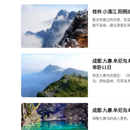
桂林.小漓江.阳朔
看没有看过的风景，吃没
趟不容易，建议游客在多玩
成都.九寨.牟尼沟
单卧11日
游览九寨沟风景区：（
沟：原始森林，芳草海,
龙海，树正群海，古磨坊
成都.九寨.牟尼沟
领略九寨沟的迷人景色。