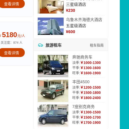
查看详情
三星级酒店
¥
230
乌鲁木齐海德大酒店
五星级酒店
¥
600
5180
￥
元/人
关注度：874 人
旅游租车
租车指南
查看详情
奔驰商务车
淡季:
￥1000-1300
平季:
￥1300-1600
旺季:
￥1600-1900
丰田4500
淡季:
￥1200-1500
平季:
￥1500-1800
旺季:
￥1800-2400
7座别克商务
淡季:
￥1300-1500
平季:
￥1500-1700
旺季:
￥1700-1900