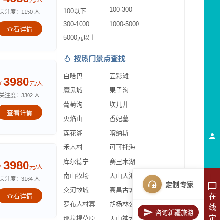
￥
元/人
100-300
100以下
关注度：1150 人
300-1000
1000-5000
查看详情
5000元以上
按热门景点查找
白哈巴
五彩滩
3980
￥
元/人
魔鬼城
果子沟
关注度：3302 人
葡萄沟
坎儿井
查看详情
火焰山
香妃墓
莲花湖
喀纳斯
禾木村
可可托海
库尔德宁
赛里木湖
3980
￥
元/人
南山牧场
天山天池
关注度：3164 人
定制专家
交河故城
高昌古城
在
查看详情
罗布人村寨
胡杨林公园
线
咨询新疆旅游
定
那拉提草原
天山神木园