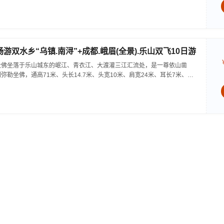
游双水乡“乌镇.南浔”+成都.峨眉(全景).乐山双飞10日游
大佛坐落于乐山城东的岷江、青衣江、大渡灌三江汇流处，是一尊依山凿
勒坐佛，通高71米、头长14.7米、头宽10米、肩宽24米、耳长7米、脚
成为当之无愧的世界第一大佛...