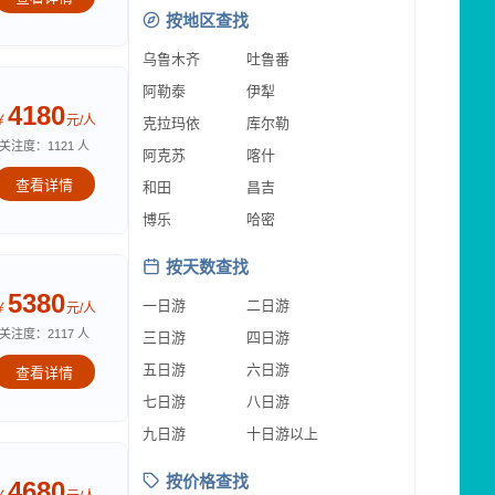
按地区查找
乌鲁木齐
吐鲁番
阿勒泰
伊犁
4180
￥
元/人
克拉玛依
库尔勒
关注度：1121 人
阿克苏
喀什
查看详情
和田
昌吉
博乐
哈密
按天数查找
5380
一日游
二日游
￥
元/人
关注度：2117 人
三日游
四日游
五日游
六日游
查看详情
七日游
八日游
九日游
十日游以上
按价格查找
4680