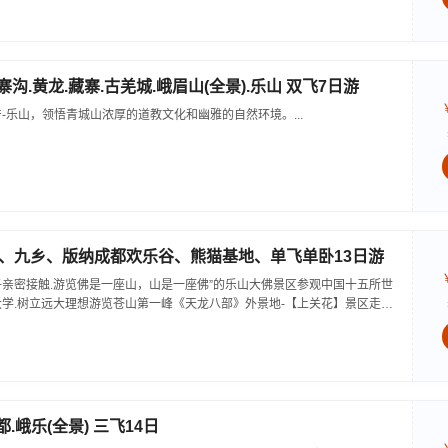
沟.黄龙.藏寨.古羌城.峨眉山(全景).乐山 双飞7日游
-乐山，领悟青城山浓厚的道教文化和幽雅的自然环境。...
、九乡、版纳成都欢乐谷、熊猫基地、单飞单卧13日游
亲密接触.游览佛是一座山，山是一座佛”的乐山大佛景区参观中国十五所世
学.树立远大理想游览苍山第一峰《天龙八部》外景地-【上关花】景区走进
纪世界---禄丰恐龙谷观赏鱼鹰表演，游览大理古城，洋人街...
.峨乐(全景) 三飞14日