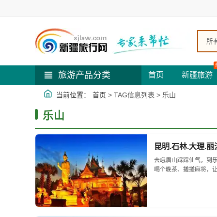
所
旅游产品分类
首页
新疆旅游
当前位置：
首页
> TAG信息列表 > 乐山
乐山
昆明.石林.大理.丽
去峨眉山踩踩仙气，到
喝个晚茶、搓搓麻将，让