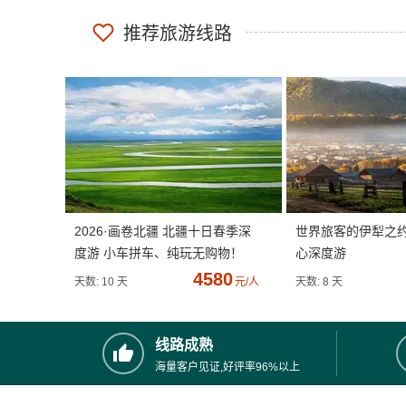
推荐旅游线路
2026·画卷北疆 北疆十日春季深
世界旅客的伊犁之
度游 小车拼车、纯玩无购物！
心深度游
4580
天数: 10 天
元/人
天数: 8 天
线路成熟
海量客户见证,好评率96%以上