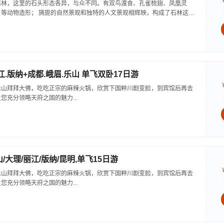
-石林，这里的石头形态各异，与众不同。有双鸟渡食、孔雀梳翅、凤凰灵
等动物造形； 旖旎的自然景观和独特的人文景观相辉映，构成了石林这道
江.版纳+成都.峨眉.乐山 单飞双卧17日游
乐山拜拜大佛，吃吃正宗的麻辣火锅，欣赏下国粹川剧变脸，到宾馆后再去
您充分领略天府之国的魅力...
/大理/丽江/版纳/昆明,单飞15日游
乐山拜拜大佛，吃吃正宗的麻辣火锅，欣赏下国粹川剧变脸，到宾馆后再去
您充分领略天府之国的魅力...