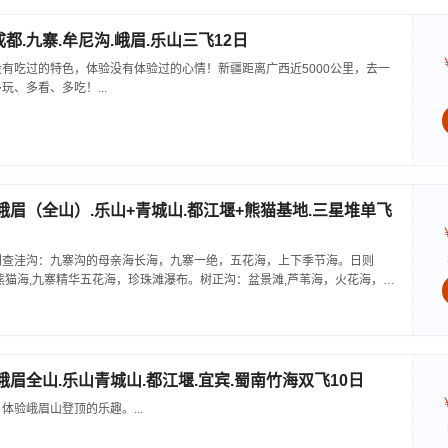
成都.九寨.牟尼沟.峨眉.乐山三飞12日
有吃过的特色，体验没有体验过的心情！新疆距离广西近5000公里，去一
、多看、多吃！...
.峨眉（全山）.乐山+青城山.都江堰+熊猫基地.三星堆单飞
则查洼沟：九寨沟的母亲海长海，九寨一绝，五花海，上下季节海。日则
熊猫海,九寨精华五花海，珍珠滩瀑布。树正沟：盆景滩,芦苇海，火花海，卧
，多变色彩的犀牛海，九寨沟标志—诺日朗瀑布。...
.峨眉全山.乐山青城山.都江堰.宜宾.蜀南竹海双飞10日
体验峨眉山登顶的乐趣。...