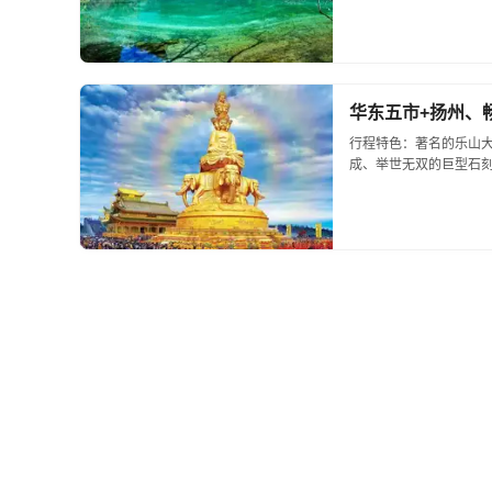
华东五市+扬州、畅
行程特色：著名的乐山
成、举世无双的巨型石刻弥
背宽8.5米的乐山佛因而