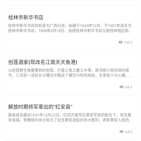
桂林市新华书店
桂林市新华书店的前身为广西分店，始建于1949年12月，于1957年改名为
桂林市新华书店，1999年6月18日，由原桂林市新华书店与原桂林地区新华
书店合并组建成新的桂林市新华书店，业务所辖范围桂林市五城区及十二县
新华
110人
创莲酒家(现改名江南天天鱼港)
以经营野生龟鳖著称的创莲，打着土龟土鳖土乡情，原汤原汁原风味的旗
号，三月前一进驻长沙曙光中路这个餐饮兴旺的地段，生意就十分火爆，几
乎堂堂客满。有人慕名驱车前往，来回几个小时车程，只为吃上几斤野生龟
鳖一饱口福。在这里，笔者着重向您介绍创莲水鱼。
44人
解放时期将军辈出的“红安县”
屡易县名趣话1931年12月23日，红四方面军在黄安军民的配合下，攻克黄
安县城。鄂豫皖中央分局为了纪念黄安战役的伟大胜利，表彰黄安人民的革
命斗争精神，宣布将黄安县改名为红安县，但当时的蒋政权并不认可这个县
名。
44人