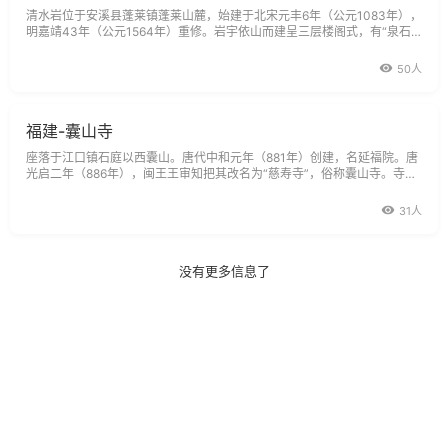
清水岩位于安溪县蓬莱镇蓬莱山麓，始建于北宋元丰6年（公元1083年），
明嘉靖43年（公元1564年）重修。岩宇依山而建呈三层楼阁式，有“泉石
无双地，蓬莱第一峰”之誉。清水岩原名张岩，北宋永春岵山陈普足禅师在
此修行，见泉石清冽，改名建寺。1101年普足禅师圆寂。乡人刻沉香木像
50人
敬奉，号“清水祖师”。随
福建-囊山寺
座落于江口镇石庭以西囊山。唐代中和元年（881年）创建，名延福院。唐
光启二年（886年），闽王王审知把其改名为“慈寿寺”，俗称囊山寺。寺内
有大雄宝殿、天王殿、法堂、禅堂、藏经阁和钟鼓楼等。明宣德八年（143
3年）增建斋房300间。嘉靖年间，寺被倭寇焚毁。现有建筑物为清康熙、
31人
雍正、光绪与民国年间陆续所
没有更多信息了