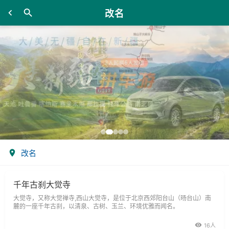
改名
改名
千年古刹大觉寺
大觉寺，又称大觉禅寺,西山大觉寺，是位于北京西郊阳台山（旸台山）南
麓的一座千年古刹，以清泉、古树、玉兰、环境优雅而闻名。
16人