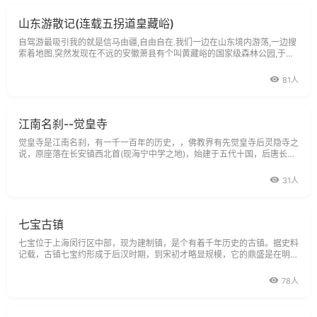
山东游散记(连载五拐道皇藏峪)
自驾游最吸引我的就是信马由疆,自由自在.我们一边在山东境内游荡,一边搜
索着地图.突然发现在不远的安徽萧县有个叫黄藏峪的国家级森林公园,于是
决定杀将过去.黄藏峪原名黄桑峪，位于安徽省萧县,因峪内长满黄桑树而得
名。汉高祖刘帮称帝前曾因避秦兵追捕而藏身于此，故改名皇藏峪。《汉书
81人
地理志》记载：“汉高祖微时常隐芒
江南名刹--觉皇寺
觉皇寺是江南名刹，有一千一百年的历史，，佛教界有先觉皇寺后灵隐寺之
说，原座落在长安镇西北首(现海宁中学之地)，始建于五代十国，后唐长兴
四年(933)重建，祠名正觉寺。北宋治平二年(1065)年改名为觉皇寺，元末
寺毁，明洪武二十四年(1319)重建，立为丛林。清顺治、乾垄道光、宣统四
31人
朝均重修，惜毁于文革。原觉皇寺
七宝古镇
七宝位于上海闵行区中部，现为建制镇，是个有着千年历史的古镇。据史料
记载，古镇七宝约形成于后汉时期，到宋初才略显规模，它的鼎盛是在明清
两代。“七宝”镇名的来历，与陆宝庵有关。据《松江府志》、《青浦县志》
记载：“七宝故庵也，初在陆宝山。吴越王赐以金字藏经曰‘此亦一宝也’，因
78人
改名七宝。后徙于镇，遂以