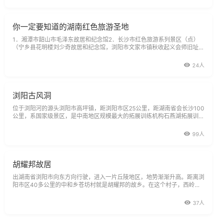
你一定要知道的湖南红色旅游圣地
1．湘潭市韶山市毛泽东故居和纪念馆2．长沙市红色旅游系列景区（点）
（宁乡县花明楼刘少奇故居和纪念馆，浏阳市文家市镇秋收起义会师旧址纪
念馆，开慧乡杨开慧故居和纪念馆，岳麓山景区）3．湘潭市湘潭县彭德怀
故居和
24人
浏阳古风洞
位于浏阳河的源头浏阳市高坪镇，距浏阳市区25公里，距湖南省会长沙100
公里，系国家级景区，是中南地区规模最大的拓展训练机构石燕湖拓展训练
学院专业训练基地之一。景区规划面积5平方公里，主要景观有神州三十六
寨之一的天涯寨和湘东第一溶洞古风洞以及浏阳河第一湾、千
99人
胡耀邦故居
出湖南省浏阳市向东方向行驶，进入一片丘陵地区，地势渐渐升高。距离浏
阳市区40多公里的中和乡苍坊村就是胡耀邦的故乡。在这个村子，西岭胡
氏安身立命，世代农耕，已经有超过400年的历史了。苍坊村西岭胡氏所
居，为湘赣两省相交处的罗霄山余脉。山岭自罗霄山蜿蜒而来，至浏阳
37人