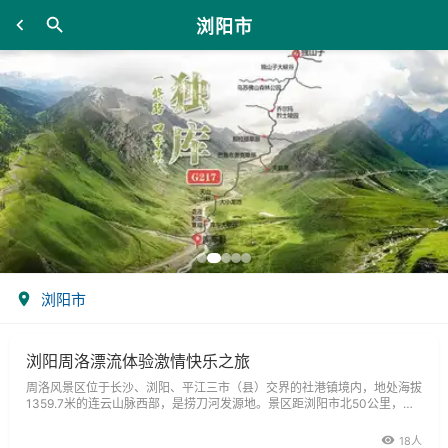
浏阳市
浏阳市
浏阳周洛漂流体验激情快乐之旅
周洛风景区位于长沙、浏阳、平江三市（县）交界的社港镇境内，地处海拔
1359.7米的连云山脉西部，是捞刀河发源地。景区距浏阳市北50公里，长
沙市东70公里，黄花机场60公里。境内人文遗址、自然景观众多，人文景
观有铁
18人