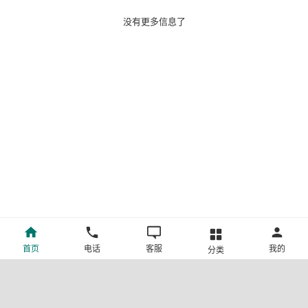
没有更多信息了
首页
电话
客服
我的
分类
©新疆中旅国际旅行社有限公司版权所有
许可证号:L-XB-100013