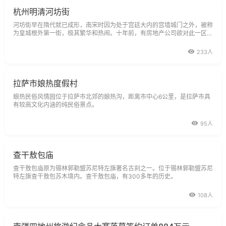
杭州明清河坊街
河坊街早在隋代就已成形，南宋时因为处于宫廷大内的宫墙城门之外，被称
为皇城根外第一街，极其繁华和热闹。十年前，有房地产公司欲对此一区域
进行旧城改造，被市政府强制喊停，随后又予以重新整修，河坊街却反而浴
火重生，重新成为杭州市中心的闹区，结合胡庆余堂、太极茶道、回春堂等
233人
知名老字号的影响和鼓楼
拉萨市娘热度假村
娘热民俗风情园位于拉萨市北郊的娘热沟，距离市中心6公里，是拉萨市具
有较高文化内涵的纯民俗景点。
95人
查干敖包庙
查干敖包庙原为锡林郭勒盟苏尼特左旗著名古刹之一。位于锡林郭勒盟苏尼
特左旗查干敖包苏木境内。查干敖包庙，有300多年的历史。
108人