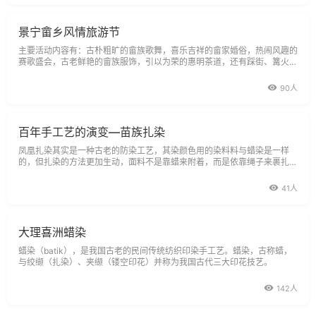
景宁畲乡风情旅游节
主要活动内容有：古朴粗旷的畲族歌舞，喜乐吉祥的畲家婚俗，热闹风趣的
赛歌盛会，古老鲜艳的畲族服饰，引以为荣的惠明茶道，还有踩街、篝火晚
会、民间手工艺演示、畲族风情摄影展等。（农历三月三）
90人
百年手工艺的演变—苗族扎染
凤凰扎染其实是一种古老的防染工艺，其染颜色用的染料料与蜡染是一样
的，但扎染的方法更加生动，面料不是靠蜡来附着，而是依靠绳子来裹扎一
部分面料，被扎住的部分不放到染料中，其他部分一样就形成了与染料一致
的颜
41人
大理喜洲蜡染
蜡染（batik），是我国古老的民间传统纺织印染手工艺。蜡染，古称蜡，
与绞缬（扎染）、夹缬（镂空印花）并称为我国古代三大印花技艺。
142人