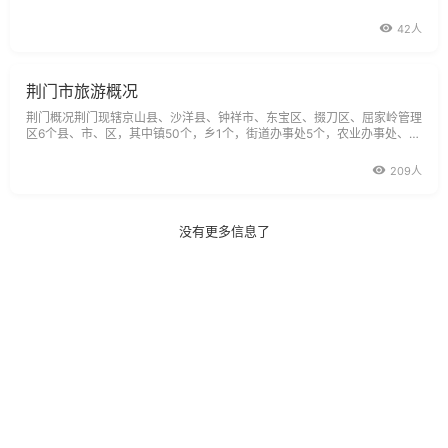
唱—中天街上一家名不见经传的小商场，员工不过150人，营业面积不过3
000平米，年销售额不过2000万元。八年发展，东方百货发生了天翻地
42人
荆门市旅游概况
荆门概况荆门现辖京山县、沙洋县、钟祥市、东宝区、掇刀区、屈家岭管理
区6个县、市、区，其中镇50个，乡1个，街道办事处5个，农业办事处、农
（牧）尝水库单位等11个，省级经济（高新）技术开发区4个。总人口300
万
209人
没有更多信息了