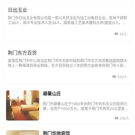
日出玉业
荆门市日出玉业有限公司是一家以天然玉石为加工对象的企业，现有干部职
工68人，其中专业技术人员38人，国家级工艺美术雕刻大师(客座)5人。20
01年本公司生产的产品在湖北省珠宝年度抽检中是荆门地区唯一合格单
位，同时被荆门市工商局、荆门市质量技术监督局、荆门市电视台授予质
20人
量、信誉单位，
荆门东方百货
座落在荆门市中心商业区荆门市中天街中段的荆门市东方百货集团是荆楚大
地上一颗璀璨的商业明珠。东方百货经过八年的努力由原来的荆门市人民商
唱—中天街上一家名不见经传的小商场，员工不过150人，营业面积不过3
000平米，年销售额不过2000万元。八年发展，东方百货发生了天翻地
532人
避暑山庄
荆门市避暑山庄于1993年由荆门市供水总公司投资兴
建，总资产1000万元，座落于荆门市西郊22公里处的
省级风景名胜旅游区--漳河水库，是湖北省旅游定点
单位，荆门市区唯一渡假游览胜地。避暑山庄自开业
310人
以来，接待过陈士榘、伍绍祖、贾志杰、回良玉等中
央、盛市各级领导。如今又对4幢别墅装修
荆门华地宾馆