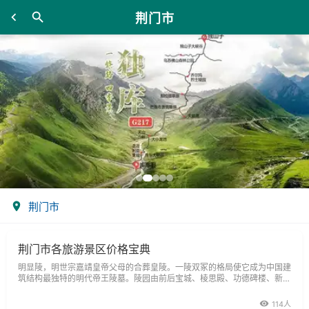
荆门市
荆门市
荆门市各旅游景区价格宝典
明显陵，明世宗嘉靖皇帝父母的合葬皇陵。一陵双冢的格局使它成为中国建
筑结构最独特的明代帝王陵墓。陵园由前后宝城、棱思殿、功德碑楼、新旧
红门、龙形神道等30余处建筑群组成。位置：钟祥市皇庄乡松林山。门
票：50
114人