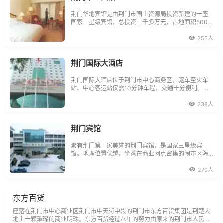
荆门华地宾馆是由荆门市国土资源局投资新建的一座
国家二星级宾馆，总投资二千多万元，占地面积5000
多平方米，楼层建筑为十二层。宾馆大厅宽敞明亮，
电梯舒适、快捷，宾馆客房分为单间、标准间、三人
255人
间、豪华套间、五人间共68间，可同时容纳138人下
榻，内部装饰豪华、考究，并配备中央空调，程
荆门国际大酒店
荆门国际大酒店位于荆门市中心商务区，驱车至火车
站、中心客运站仅需10分钟车程，交通十分便利。酒
店客房、餐饮、会务、休闲、娱乐设施齐全，与医
院、学校、商场毗邻，荆门市著名旅游景点龙泉书
338人
院、东宝山宝塔、白云楼等分布酒店周围。酒店开业
以来，服务和管理得到了广大宾客的一致赞同，一直
领航于
荆门宾馆
素有荆门第一家美誉的荆门宾馆，是国家三星级宾
馆。地理位置优越，坐落在商业网点密集的闹市区海
慧路29号，占地面积45000多平方米。她环境优美、
绿树成荫、景点宜人、四季如春。交通十分便利，距
270人
机场15公里、火车站2公里、公共汽车站1公里。是荆
门市功能齐全、服务优良、环境优美的一座
东方百货
座落在荆门市中心商业区荆门市中天街中段的荆门市东方百货集团是荆楚大
地上一颗璀璨的商业明珠。东方百货经过八年的努力由原来的荆门市人民商