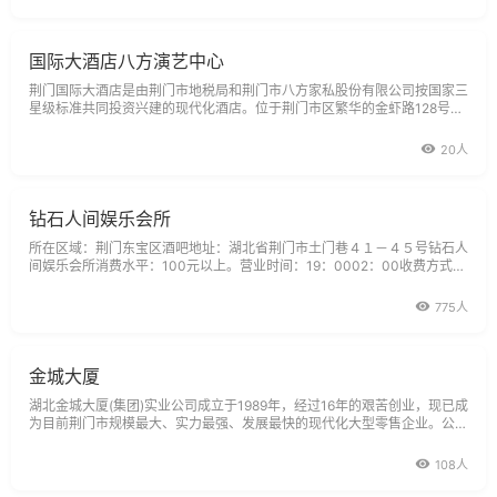
国际大酒店八方演艺中心
荆门国际大酒店是由荆门市地税局和荆门市八方家私股份有限公司按国家三
星级标准共同投资兴建的现代化酒店。位于荆门市区繁华的金虾路128号。
八方国际演艺中心，拥有先进的音响、舞台灯光、独具特色的活动伸缩舞
台；
20人
钻石人间娱乐会所
所在区域：荆门东宝区酒吧地址：湖北省荆门市土门巷４１－４５号钻石人
间娱乐会所消费水平：100元以上。营业时间：19：0002：00收费方式：
现金客容量：300演艺特色：歌手、激情舞蹈、音
775人
金城大厦
湖北金城大厦(集团)实业公司成立于1989年，经过16年的艰苦创业，现已成
为目前荆门市规模最大、实力最强、发展最快的现代化大型零售企业。公司
目前为购物中心+超市的业态，下辖金城大厦amp;金城时代购物中心、家居
园装潢建材超市、车站路超市、苏畈桥超市，总营业面积6万多平方米，现
108人
有干部职工近2000人，