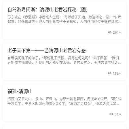
自驾游粤闽浙：清源山老君岩探秘（图）
苏东坡在《赤壁赋》中感慨人生说：“寄蜉蝣于天地，渺沧海之一粟。”乍听
起来，好像东坡先生把人的生命看得十分短暂，人的作用也过于微校其实，
在古往今来的“宇”和无边无垠的“宙”里，
261人
老子天下第一——游清源山老君岩有感
有诸侯问孔子的弟子，“都说孔子贤德，贤德在何处呢？”弟子回答：“我们
只知道老师贤德，但我们的才能实在太低，语言太贫乏，无法言说老师之贤
的深度和高度。”可见孔子“至圣”之名不虚，连朝夕相处的学生也无法评
价，所谓“高山仰止，景行行止”，终为万世师表。但孔子却也拜过师，也无
122人
限敬仰过一个人，在听了这个人的教
福建-清源山
清源山又名北山、泉山、齐云山，为泉州城北屏障，海拔498公尺，面积62
平方公里，主景区距泉州城市区3公里。“清源之奇以石”，清源之灵以泉。
元人赞誉“闽海蓬莱第一山”。“清源鼎峙”为泉州十景之一，历来为游客登临
揽胜。山间水景多姿、泉、涧、潭、瀑有135处。据《方舆揽胜》一书载：
54人
“山有石乳泉，澄洁而甘，