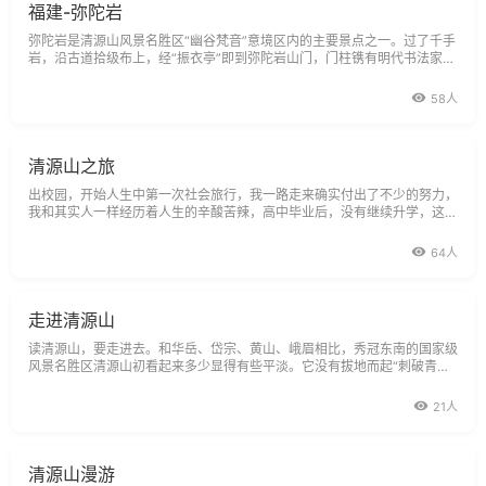
福建-弥陀岩
弥陀岩是清源山风景名胜区“幽谷梵音”意境区内的主要景点之一。过了千手
岩，沿古道拾级布上，经“振衣亭”即到弥陀岩山门，门柱镌有明代书法家张
瑞图撰写的一对楹联：“每庆安澜堪纵目，时观膏亩可停骖，”可见这里是登
高望远，把酒临风的好去处。进山门，闻得弥陀瀑布，空谷传声，只见飞瀑
58人
如练，从峭壁上凌
清源山之旅
出校园，开始人生中第一次社会旅行，我一路走来确实付出了不少的努力，
我和其实人一样经历着人生的辛酸苦辣，高中毕业后，没有继续升学，这点
让我现在还有些遗憾，但是我曾经在自己心中树立一个信念，有机会我一定
会再次回到校园中，手棒书本，听着校园操场那榕树上小鸟的清脆的声音，
64人
离开校园已经有差不多五年了，这五年来
走进清源山
读清源山，要走进去。和华岳、岱宗、黄山、峨眉相比，秀冠东南的国家级
风景名胜区清源山初看起来多少显得有些平淡。它没有拔地而起“刺破青天
锷未残”的奇峰峻岭，虽然它又名“齐云”；它也没有从天而降、“飞流直下三
千尺”的巨瀑涌泉，虽然它曾名“泉山”；但清源山无疑是无比秀丽的。三十
21人
六岩洞十八胜景，绝壁遏云，峰峦
清源山漫游