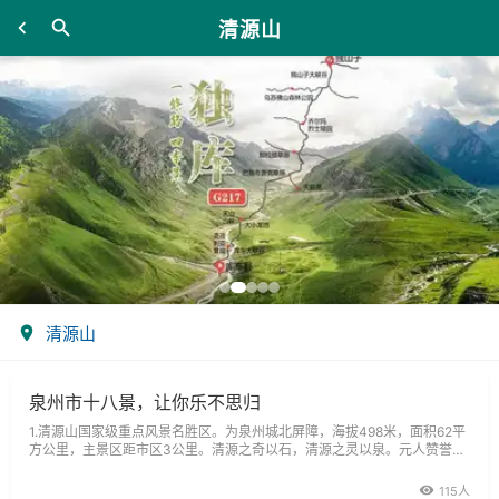
清源山
清源山
泉州市十八景，让你乐不思归
1.清源山国家级重点风景名胜区。为泉州城北屏障，海拔498米，面积62平
方公里，主景区距市区3公里。清源之奇以石，清源之灵以泉。元人赞誉
“闽海蓬莱第一山”。“清源鼎峙”为旧泉州十景之一，历来为游客登临揽胜。
据
115人