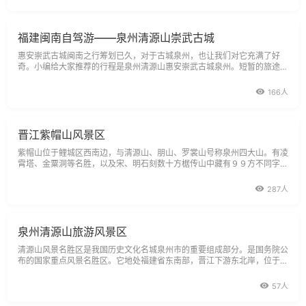
福建闽南自驾游——泉州清源山崇武古城
惠安崇武古城闽南之行筹划已久，对于古城泉州，也让我们对它充满了好
奇。小编给大家推荐的行程是泉州清源山惠安崇武古城泉州。短暂的旅途，
能够让你感受到古城的气息，走
166人
晋江紫帽山风景区
紫帽山位于鲤城区西南边，与清源山、朋山、罗裳山号称泉州四大山。有凌
霄塔、金粟洞等名胜，以及宋、明石刻数十方椐传山中藏有９９方不同字体
的心字石刻。紫帽山脉，山岳层迭起伏，有的峻峭参天，有的蜿蜒含蓄，有
的玲珑如玉，有的回顾生媚。山间高崖飞瀑，泉水叮当。山下紫
287人
泉州清源山旅游风景区
清源山风景名胜区是我国历史文化名城泉州市的重要组成部分。是国务院公
布的国家重点风景名胜区。它地处福建省东南部，晋江下游东北岸，位于东
经l18度30'-118度37'，北纬24度54'-25度O'之间;与发展中的泉州市区三
面接壤。距厦门市106公里，福州市196公里。清源山又名北山、泉山、齐
57人
云山，为泉州城北屏障，