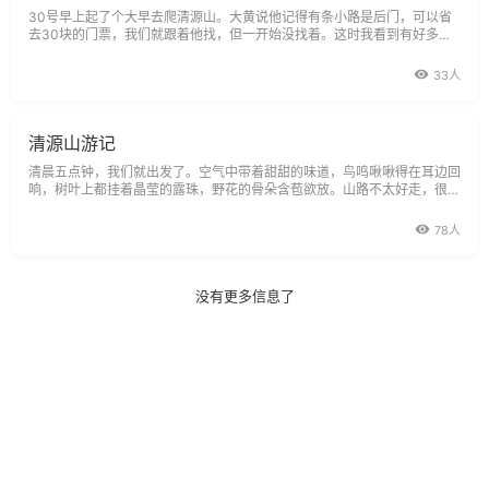
30号早上起了个大早去爬清源山。大黄说他记得有条小路是后门，可以省
去30块的门票，我们就跟着他找，但一开始没找着。这时我看到有好多摩
托车载客的，就上去问路。他们说他们知道路，不用门票的。接着，他说，
我载你们去，3个人50块。我听了呆了，心想，什么啊，就是不想花钱才去
33人
找小路碍…，50块还不如不去了。这时大黄
清源山游记
清晨五点钟，我们就出发了。空气中带着甜甜的味道，鸟鸣啾啾得在耳边回
响，树叶上都挂着晶莹的露珠，野花的骨朵含苞欲放。山路不太好走，很窄
很陡，而且，刚下过雨，非常得湿滑，大家都小心翼翼地上山，每走一步都
踩得很稳，生怕摔跤。清源山静静地伫立，好象一位慈祥的老人微笑地看着
78人
我们，高高的山顶云雾缭绕，似乎在召唤
没有更多信息了