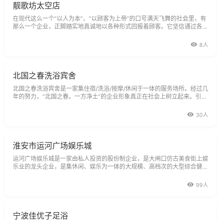
靓歌坊太空店
在现代这么一个“以人为本”、“以顾客为上帝”的口号满天飞舞的社会里，有
那么一个企业，正脚踏实地真诚地以各种形式回报着顾客。它坚信通过各种
新颖活动实实在在让顾客感到实惠就是最好的广告宣传。这就是靓歌坊
8人
北国之春洗浴宾舍
北国之春洗浴宾舍是一家集住宿/洗浴/按摩/休闲于一体的服务场所。经过几
年的努力，“北国之春。一方净土”的企业形象真正在社会上树立起来。引领
洗浴新时尚：北国之春人深知企业要发展，就必须走正规化标准化之路，
30人
淮安市运河广场娱乐城
运河广场娱乐城是一家由私人投资的股份制企业，是大闸口仿古美食街上娱
乐业的龙头企业，是集休闲、娱乐为一体的大规模、高档次的大型综合健康
娱乐场所。娱乐城一楼设有装饰典雅、格调非凡的大型茶室和棋牌室，二
99人
宁波佳优子足浴