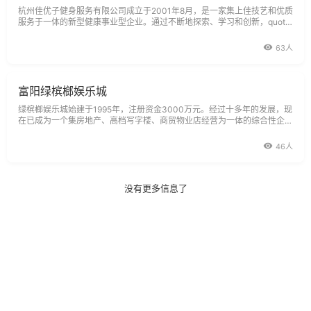
杭州佳优子健身服务有限公司成立于2001年8月，是一家集上佳技艺和优质
服务于一体的新型健康事业型企业。通过不断地探索、学习和创新，quot;
佳优子quot;企业已形成了其自身较为特色的企业文化和企业形象。在quot;
更佳，更优，
63人
富阳绿槟榔娱乐城
绿槟榔娱乐城始建于1995年，注册资金3000万元。经过十多年的发展，现
在已成为一个集房地产、高档写字楼、商贸物业店经营为一体的综合性企业
集团，是富阳市文化行业的龙头企业，总部地址在富阳市富春江商业城八
楼。
46人
没有更多信息了