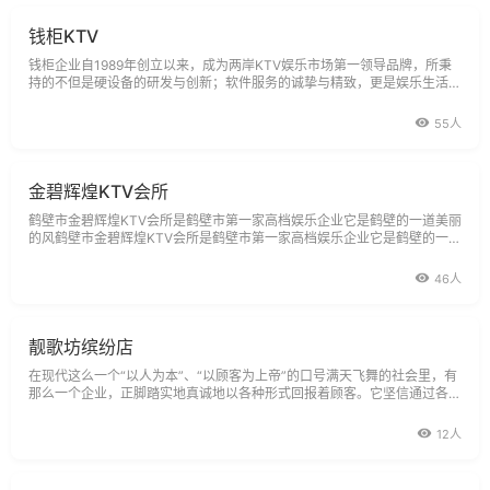
钱柜KTV
钱柜企业自1989年创立以来，成为两岸KTV娱乐市场第一领导品牌，所秉
持的不但是硬设备的研发与创新；软件服务的诚挚与精致，更是娱乐生活型
态的前瞻风范。到目前为止,钱柜在中国大陆总计已经开了10家门市，钱柜
企业以
55人
金碧辉煌KTV会所
鹤壁市金碧辉煌KTV会所是鹤壁市第一家高档娱乐企业它是鹤壁的一道美丽
的风鹤壁市金碧辉煌KTV会所是鹤壁市第一家高档娱乐企业它是鹤壁的一道
美丽的风。
46人
靓歌坊缤纷店
在现代这么一个“以人为本”、“以顾客为上帝”的口号满天飞舞的社会里，有
那么一个企业，正脚踏实地真诚地以各种形式回报着顾客。它坚信通过各种
新颖活动实实在在让顾客感到实惠就是最好的广告宣传。这就是靓歌坊
12人