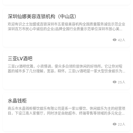
深圳仙娜美容连锁机构（中山店）
欢迎有识之士加盟或连锁深圳市五星级美容机构全国质量服务诚信示范企业
深圳百万市民心中诚信的企业/品牌全国行业质量示范单位深圳市放心美容
企业深圳首届放心美容院面部护理
42人
三亚LV酒吧
三亚LV酒吧优雅，小资情调，使众多白领阶层休闲的好场所。它让你对喧
嚣的城市多了几分理解，宽容，释怀。三亚LV酒吧是一家大型饮食娱乐为
一体的老牌知名企业。占地1000平方米的营业大厅，可容纳上千人就座，
拥有外
25人
水晶钱柜
商丘市水晶钱柜餐饮娱乐有限公司是系一家以餐饮、休闲娱乐为主的经营项
目，下设江南人家餐厅，同时涉足自助超市、终端零售等领域的多元化企
业。企业一直以“开拓进娶自强不息”为原则，其先进的经营理念和规范的
22人