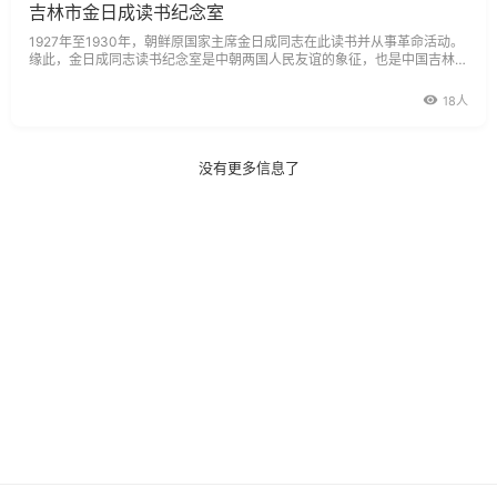
吉林市金日成读书纪念室
1927年至1930年，朝鲜原国家主席金日成同志在此读书并从事革命活动。
缘此，金日成同志读书纪念室是中朝两国人民友谊的象征，也是中国吉林对
外形象的窗口，是吉林省重点文物保护单位，是吉林市重要旅游观光的景点
之一。院内，松柏四季长青，全身戎装的金日成同志塑像巍然屹立在庭院中
18人
央，显得庄
没有更多信息了