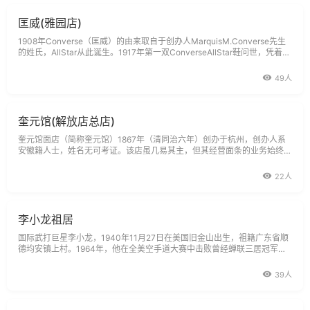
匡威(雅园店)
1908年Converse（匡威）的由来取自于创办人MarquisM.Converse先生
的姓氏，AllStar从此诞生。1917年第一双ConverseAllStar鞋问世，凭着产
品本身的优异特性，成为历史上最著名的运动鞋之一。1917年一位叫Chuc
kTaylor的年轻篮球运动员加入了职篮联盟，选ConverseAllStar鞋做的运动
49人
鞋
奎元馆(解放店总店)
奎元馆面店（简称奎元馆）1867年（清同治六年）创办于杭州，创办人系
安徽籍人士，姓名无可考证。该店虽几易其主，但其经营面条的业务始终未
变，且以历史长、规模大、特色鲜明而饮誉国内外。到本世纪40年代后
期，奎元馆已颇有名气，游客中广泛流传着一句口头禅：到杭州不吃奎元馆
22人
的面，等于没有
李小龙祖居
国际武打巨星李小龙，1940年11月27日在美国旧金山出生，祖籍广东省顺
德均安镇上村。1964年，他在全美空手道大赛中击败曾经蝉联三居冠军的
罗礼士，夺得冠军，引起轰动，众多好莱坞武打巨星相继拜他为师。六十年
代后期，李小龙回香港发展电影事业，其成名作是《唐山大兄》，其后相继
39人
主演了《精武门》、《龙