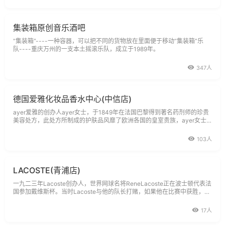
集装箱原创音乐酒吧
“集装箱”----一种容器，可以把不同的货物放在里面便于移动“集装箱”乐
队----重庆万州的一支本土摇滚乐队，成立于1989年。
347人
德国爱雅化妆品香水中心(中信店)
ayer爱雅的创办人ayer女士，于1849年在法国巴黎得到著名药剂师的珍贵
美容处方，此处方所制成的护肤品风靡了欧洲各国的皇室贵族，ayer女士
更在此基础上，首创世界上第一套治愈敏感皮肤的特效护肤产品，其显著效
果为敏感皮肤开创了治标治本的解决方法。随后，ayer不断地针对身体、
103人
彩妆、香水、足部研发
LACOSTE(青浦店)
一九二三年Lacoste创办人，世界网球名将ReneLacoste正在波士顿代表法
国参加戴维斯杯。当时Lacoste与他的队长打赌，如果他在比赛中获胜，队
长便要送他一个鳄鱼皮箱。虽然Lacoste没有赢得皮箱，但是他在比赛中像
鳄鱼一样勇猛，故得到鳄鱼先生(Lecrocodile)的称号。回到法国以后，Lac
17人
oste一位朋