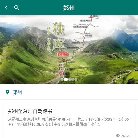
郑州
郑州
郑州至深圳自驾路书
从郑州上高速到深圳同乐关是1616KM，一共加了167L油(4次93#，2次90
＃)，平均油耗10.3L左右(其中在长沙和大悟段都有堵车)。
751人