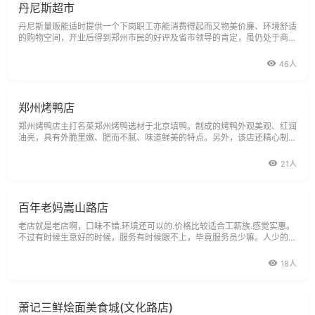
丹尼斯超市
丹尼斯量贩能适时提供一个下岗职工亦能消费得起而又物美价廉、环境舒适
的购物空间，开业后得到郑州市民的好评及省市领导的肯定，虽仍处于商业
不景气，丹尼斯量贩将亦有展店计划，俾给郑州的商业气息再注新血，亦能
创造下岗职工再就业机会，期望丹尼斯量贩仍尽微薄之力，以达抛砖引玉效
46人
果。
郑州烤鸭店
郑州烤鸭店主打名菜郑州烤鸭选材于北京填鸭。制成的烤鸭外观美观、红润
油亮，具有外脆里嫩、肥而不腻、味道鲜美的特点。另外，该店还精心制作
各种名肴大菜，包办酒席。烤鸭、广式烤肠、菊花鸭舌、葛记焖饼、蔡记蒸
饺、三鲜伊府面。
21人
百年老妈嵩山路店
老店就是老店啊，口味不错.环境还可以的.价格比较适合工薪族.感觉实惠。
不过有时候生意好的时候，服务有时候跟不上，毕竟服务员少嘛。人少的时
候，服务还是很专业。拿广发卡过来，还能打8折，比较划算。在郑州一年
四季都可以吃火锅，得劲。
18人
萧记三鲜烩面美食城(文化路店)