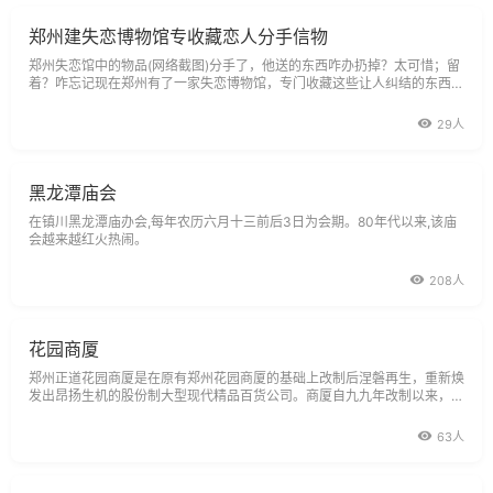
郑州建失恋博物馆专收藏恋人分手信物
郑州失恋馆中的物品(网络截图)分手了，他送的东西咋办扔掉？太可惜；留
着？咋忘记现在郑州有了一家失恋博物馆，专门收藏这些让人纠结的东西或
是一只精致的杯子，或是一把可爱的雨伞，或是一枚水晶戒指……昔人已去
29人
黑龙潭庙会
在镇川黑龙潭庙办会,每年农历六月十三前后3日为会期。80年代以来,该庙
会越来越红火热闹。
208人
花园商厦
郑州正道花园商厦是在原有郑州花园商厦的基础上改制后涅磐再生，重新焕
发出昂扬生机的股份制大型现代精品百货公司。商厦自九九年改制以来，公
司党委和领导集体认真负责、脚踏实地、不畏艰辛，执著地团结带领1600
多名员工创业奋进，始终围绕三个善待、诚信精实等精神理念，吸纳国
63人