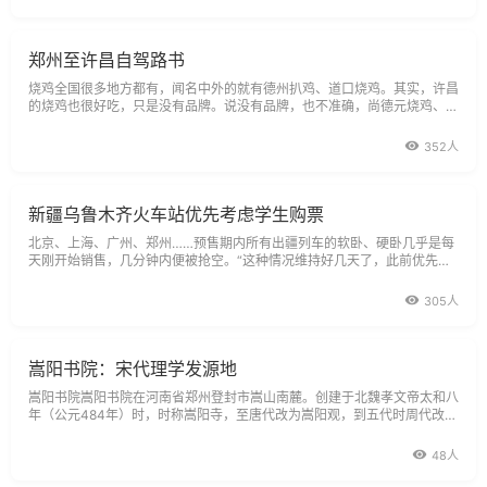
郑州至许昌自驾路书
烧鸡全国很多地方都有，闻名中外的就有德州扒鸡、道口烧鸡。其实，许昌
的烧鸡也很好吃，只是没有品牌。说没有品牌，也不准确，尚德元烧鸡、又
一香烧鸡在许昌就很有名。
352人
新疆乌鲁木齐火车站优先考虑学生购票
北京、上海、广州、郑州……预售期内所有出疆列车的软卧、硬卧几乎是每
天刚开始销售，几分钟内便被抢空。“这种情况维持好几天了，此前优先满
足学生购票，也因此造成普通
305人
嵩阳书院：宋代理学发源地
嵩阳书院嵩阳书院在河南省郑州登封市嵩山南麓。创建于北魏孝文帝太和八
年（公元484年）时，时称嵩阳寺，至唐代改为嵩阳观，到五代时周代改建
为太室书院。宋代理学的“洛学”创世人程颢、程颐兄弟都曾在嵩阳书院讲
学，
48人