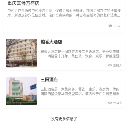
重庆富侨万盛店
中药足疗是通过中药浸泡足底，促进足部血液循环，加强足部穴位的推拿按
摩，刺激足部穴位位反射。治疗全身疾病的一种古老而新奇的康复疗法也是
中医学库中的重要组成部分，它起源于中国传于国外。
50人
粮香大酒店
粮香大酒店是一间旅游涉外二星级酒店，是英德市唯
一一间经营十几年，集住宿、饮食、娱乐、保舰旅游
于一体的综合性酒店，市级先进企业；它座落于繁华
闹市中心，交通购物极为方便。酒店拥有各类型设备
288人
齐全，豪华舒适的各类客房；餐位七百多个，首层为
食街，设有早、夜茶市，午晚饭市、夜宵和可举办大
型筵
三阳酒店
三阳酒店是一家集商务、餐饮、康乐、客房为一体的
国际四星级豪华商务型酒店。酒店位于广东省惠州市
陈江仲恺五路118号，交通便利，毗临深圳、广州、东
莞；距深圳40分钟车程，距广州70分钟车程，距东莞
254人
30分钟车程，距惠州市区仅需10分钟车程，邻近侨尝
镇垄沥林、新墟等工业重镇，地理位置得天独厚。酒
没有更多信息了