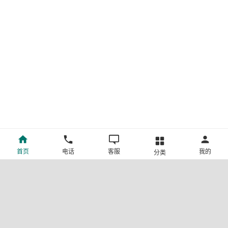
首页
电话
客服
我的
分类
©新疆中旅国际旅行社有限公司版权所有
许可证号:L-XB-100013
ICP备案号:新ICP备19001292号-4
新公网安备 65010302000123号