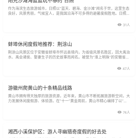
阳光沙滩海蓝蓝玩不够的“日照”
作为海滨生态旅游城市，日照以“蓝天、碧海、金沙滩”闻名于世，这里生态
良好，风景秀丽，气候宜人，是我国沿海不可多得的避暑度假胜地。日照海
滩依托海滨优势，推出了3S（阳光、海水、沙滩）休闲度假游；依托五莲
山
31人
蚌埠休闲度假地推荐：荆涂山
荆涂山风景区位于安徽省蚌埠市怀远县境内，为省级风景名胜区，因大禹治
水、禹会诸侯、娶妻生子的历史故事而闻名。被誉为“淮上明珠”的安徽省怀
远县，地处淮河中游，涂、荆两山对峙的山水环抱之中。历史名山涂山是四
47人
游徽州爬黄山的十条精品线路
黄山市拥有得天独厚的旅游资源，近年来，黄山市不断拓展旅游新空间，大
力发展休闲度假游、体验游。在“十一”黄金周前，黄山市精心编排了以“新
黄山古徽州”为主题的十条旅游精品线路产品，包括山水风光、休闲度假、
74人
湘西小溪保护区：游人寻幽猎奇度假的好去处