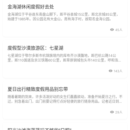
金海湖休闲度假好去处
金海湖位于平谷县东南盘山脚下，距平谷县城15公里，距北京城85公里，
始建于1985年。因公园北有大金山，南有海子村，故取名金海公园。
45人
度假型沙漠旅游区：七星湖
七星湖位于鄂尔多斯市杭锦旗境内的库布齐沙漠腹地，距巴杭公路14公
里，距110国道及京兰铁路60公里，距草原钢城包头市140公里，呼和浩特
330公里，北京800公里，是以沙漠生态观光产品为主，集娱乐、休闲、度
假、探险为
143人
夏日出行精致度假用品别忘带
随着暑期的到来，许多活泼好动的女生们蠢蠢欲动，准备开始夏日之行。不
过，别急着出门，出门前要记得打点好轻便的旅行随身用品。记者近日到天
河城屈臣氏走一走，找一些度假必备用品，以供MM们参考。出行护理两项
注意
29人