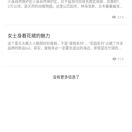
小溪自然保护区小溪自然保护区，位于猛洞河风景名胜区南部，总面积1．
3万公顷，是天然的动植物园。这里山峦起伏，林海浩渺，古木藤蔓幽深莫
测，珍禽异兽出没其间，属国家重点保护的珍稀树种26种，珍稀动物31
种。小溪
27人
女士身着花裙的魅力
这个夏天大概人人都想好好度假，于是“度假系列”、“花园系列”占据了许多
品牌的新品list。其实，度假未必一定要去遥远的海边，即使是在忙碌的办
公室里，也能享受假日闲情。而你所要做的，就是穿上一条花裙子。单穿
77人
没有更多信息了