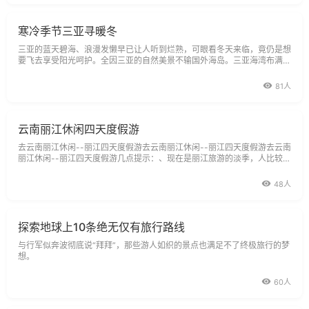
寒冷季节三亚寻暖冬
三亚的蓝天碧海、浪漫发懒早已让人听到烂熟，可眼看冬天来临，竟仍是想
要飞去享受阳光呵护。全因三亚的自然美景不输国外海岛。三亚海湾布满的
国际一线酒店，能够轻松体验五星度假；再加上不必出国门免签证、语言方
便等优势，让全家或二人出行更轻松。不过，想真正玩到自由，还需做些小
81人
小功课，这样计划起自己的
云南丽江休闲四天度假游
去云南丽江休闲--丽江四天度假游去云南丽江休闲--丽江四天度假游去云南
丽江休闲--丽江四天度假游几点提示：、现在是丽江旅游的淡季，人比较
少，丽江的交通和住宿价钱都比较便宜。
48人
探索地球上10条绝无仅有旅行路线
与行军似奔波彻底说“拜拜”，那些游人如织的景点也满足不了终极旅行的梦
想。
60人