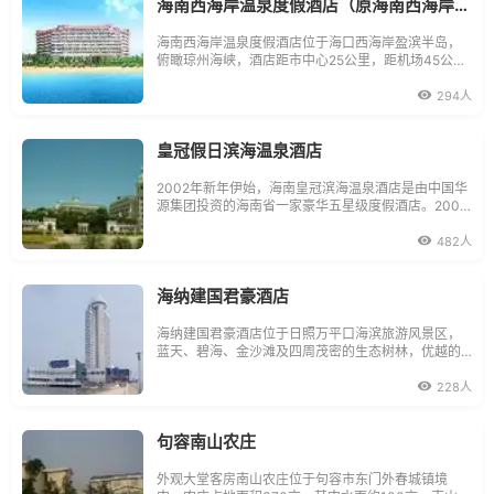
海南西海岸温泉度假酒店（原海南西海岸前沿大酒店 ）
海南西海岸温泉度假酒店位于海口西海岸盈滨半岛，
俯瞰琼州海峡，酒店距市中心25公里，距机场45公
里，酒店紧临海口最好的高尔夫球会，著名旅游景
点。酒店拥有304间客房，其中包括23间套房，两个
294人
海景中西餐厅和10个中餐贵宾包房。酒店设有6间可接
待16-300人不等的会议室，酒店海边池畔草坪可举办
户外宴会、
皇冠假日滨海温泉酒店
2002年新年伊始，海南皇冠滨海温泉酒店是由中国华
源集团投资的海南省一家豪华五星级度假酒店。2005
年荣膺中国十大最受欢迎度假酒店榜的海南皇冠滨海
温泉酒店，已获得两项基尼斯世界记录：中国规模最
482人
大、功能设施最多的度假酒店和世界最大的室内温泉
水疗中心。该酒
海纳建国君豪酒店
海纳建国君豪酒店位于日照万平口海滨旅游风景区，
蓝天、碧海、金沙滩及四周茂密的生态树林，优越的
地理环境和位置，使客人尽情地享受和领略迷人的海
韵风情。推窗览海，国家水上运动训练基地尽收眼
228人
底。在此即将举办世界级帆船锦标赛等一系列大型国
际国内水上运动赛事酒店已建成的一期工程：占
句容南山农庄
外观大堂客房南山农庄位于句容市东门外春城镇境