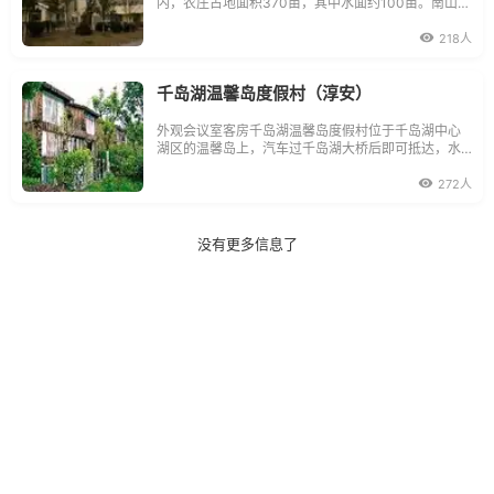
内，农庄占地面积370亩，其中水面约100亩。南山农
庄有两大特色，一是句容市内第一座具有田园风光的
山村野趣农庄，二是以休闲采摘农副产品取胜。有蔬
218人
菜、水果、茶叶，供大家采摘。农庄内竹篱草亭、荷
塘柳树，春华秋实，宛如世
千岛湖温馨岛度假村（淳安）
外观会议室客房千岛湖温馨岛度假村位于千岛湖中心
湖区的温馨岛上，汽车过千岛湖大桥后即可抵达，水
陆交通十分方便。是一家以休闲度假、会议接待、特
色餐饮为主题的高尚休闲度假村。度假村拥有商务木
272人
屋、度假木屋100多间，间间皆临万顷碧湖。商务木屋
外观优雅豪迈，内部装修
没有更多信息了