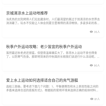
京城清凉水上运动地推荐
当炙热的太阳烤得人们无处藏身时，人们最渴望的莫过于到清凉的水世界去
消消暑了。玩水不仅能让人体会到夏日里难得的清凉畅快，多姿多彩的各种
水上娱乐活动更能给你带来年轻的感觉。
35人
秋季户外运动攻略：老少皆宜的秋季户外运动
虽然最近秋老虎还很猛，但昼夜温差确实大了，各项水上运动不舍也得舍
了，以防寒气伤身。那即将到来的中秋国庆长假我们该进行什么活动呢，诸
位不要着急，且听小编为你支招。
90人
爱上水上运动如何选择适合自己的充气游艇
选船三部曲，要考虑下面几个问题：1、平衡便携性和水上表现性能之间的
矛盾来选择合适的底板形式2、根据船的使用环境来选择正确的船体材料
3、在你的预算和对空间的要求内买最大的船。
81人