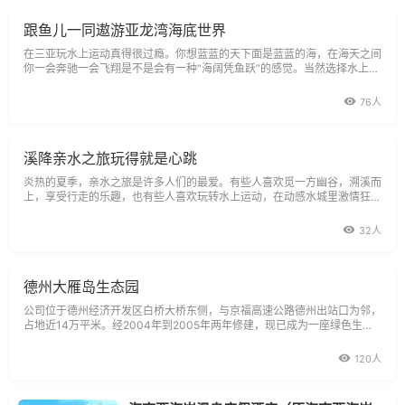
跟鱼儿一同遨游亚龙湾海底世界
在三亚玩水上运动真得很过瘾。你想蓝蓝的天下面是蓝蓝的海，在海天之间
你一会奔驰一会飞翔是不是会有一种“海阔凭鱼跃”的感觉。当然选择水上运
动的地方也很重要，其实离位处亚龙湾中部的海底世界就很不错！潜水海上
76人
溪降亲水之旅玩得就是心跳
炎热的夏季，亲水之旅是许多人们的最爱。有些人喜欢觅一方幽谷，溯溪而
上，享受行走的乐趣，也有些人喜欢玩转水上运动，在动感水城里激情狂
欢。流溪河国家森林公园、肇庆鼎湖山都是溪流探险的好去处，而身处青山
绿水
32人
德州大雁岛生态园
公司位于德州经济开发区白桥大桥东侧，与京福高速公路德州出站口为邻，
占地近14万平米。经2004年到2005年两年修建，现已成为一座绿色生态
园服务区，是山东乃至周边数省唯一一家集旅游、休闲、餐饮、住宿、水上
运动
120人