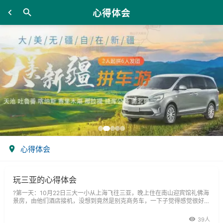
心得体会
心得体会
玩三亚的心得体会
?第一天：10月22日三大一小从上海飞往三亚，晚上住在南山迎宾馆礼佛海
景房，由他们酒店接机，没想到竟然是别克商务车，一下子觉得感觉很好。
第二天：10月23日早上8点半由酒店电瓶车送至观音脚下，登上莲花座，抱
抱佛脚。没想到南海观音竟然到现在还没建好，下面的佛堂竟然是工地，失
39人