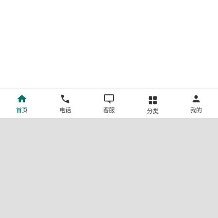
首页
电话
客服
我的
分类
©新疆中旅国际旅行社有限公司版权所有
许可证号:L-XB-100013
ICP备案号:新ICP备19001292号-4
新公网安备 65010302000123号