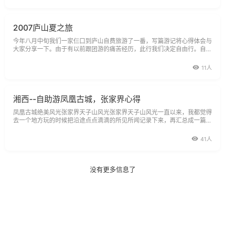
望也！宾馆导游建议可以乘坐付
2007庐山夏之旅
今年八月中旬我们一家仨口到庐山自费旅游了一番，写篇游记将心得体会与
大家分享一下。由于有以前跟团游的痛苦经历，此行我们决定自由行。自助
游当然要自己做些准备工作，在携程网查阅了一些游记攻略，看了看庐山地
图，对比消化吸收后一个大致地游程已经勾画在胸。日程安排：我们准备坐
11人
周四晚的K11次火车从上海出发，周五早
湘西--自助游凤凰古城，张家界心得
凤凰古城绝美风光张家界天子山风光张家界天子山风光一直以来，我都觉得
去一个地方玩的时候把沿途点点滴滴的所见所闻记录下来，再汇总成一篇洋
洋洒洒的游记是一件与当初决定出去休闲度假的初衷相违的事情。旅游就是
彻底的放松，还要做“功课”，多累人。不过我还是要把自己的心得体会奉献
41人
给大家；希望这份攻略可以对这些
没有更多信息了