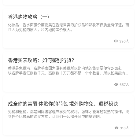
香港购物攻略（一）
化妆品：香水面膜价廉物美在香港售卖的护肤品和彩妆不仅质量有保证，而
且因为免税的原因，和内地的差价很大。
390人
香港买表攻略：如何鉴别行货？
香港是免税港，名牌手表因为没有关税所以比内地的售价要便宜2-3成。一
块名牌手表低则数千元，高则数十万元都不是一个小数目，所以如果能有一
个2-3成的价格差，也能帮买家节省不少银子。
657人
成全你的美丽 体贴你的荷包 境外购物免、退税秘诀
免税和退税，都是国际游客理应享受的权利。怎样才能驾轻就熟的操作，找
到性价比最高的购买方式，让我们一起揭开其中的奥妙吧。
316人