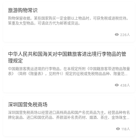
旅游购物常识
购物保留收据。某些国家购买一定金额以上物品时，可获免税或退税优待。
笨重及大型物品，可请店方代为邮寄或货运。
226人
中华人民共和国海关对中国籍旅客进出境行李物品的管
理规定
中国籍旅客携运进境的行李物品，在本规定所附《中国籍旅客带进物品限量
表》（简称《限量表》，见附件1）规定的征税或免税物品品种、限量范围
内的。
438人
深圳国营免税商场
深圳国营免税商场以经营进口高档商品和国产名优商品为主。经营品种有名
牌化装品、进口和国优药品、养颜滋补名贵药材、烟酒、茶庄、金饰珠宝、
钟表、眼镜、精品头饰、各款名牌男女服装、运动鞋、其他体育服务器。文
具、手机、音像制品、家用电器、按摩器材、健身器材、食品百货超市等，
118人
商场十年被评市政府部门