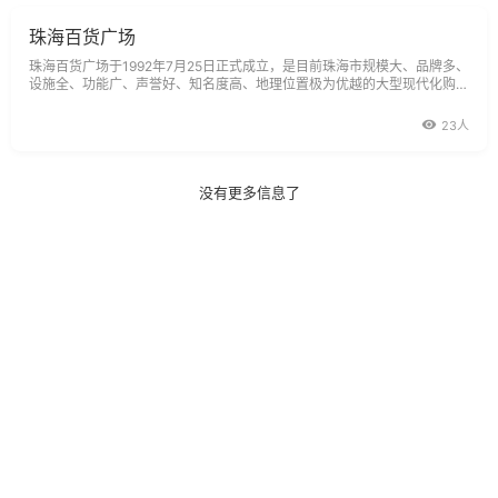
珠海百货广场
珠海百货广场于1992年7月25日正式成立，是目前珠海市规模大、品牌多、
设施全、功能广、声誉好、知名度高、地理位置极为优越的大型现代化购物
中心。珠海百货广场营业面积多达3万多平方米，座落在依山傍海，被国家
命名为全国购物放心一条街的吉大景山路上，与毗邻的国贸海天城、免税商
23人
尝
没有更多信息了