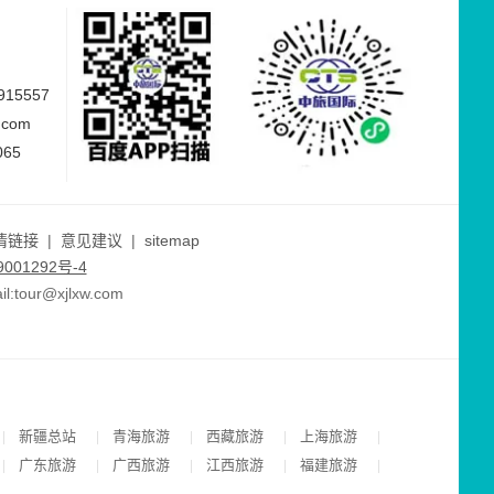
15557
.com
065
情链接
|
意见建议
|
sitemap
001292号-4
ur@xjlxw.com
新疆总站
青海旅游
西藏旅游
上海旅游
|
|
|
|
|
广东旅游
广西旅游
江西旅游
福建旅游
|
|
|
|
|