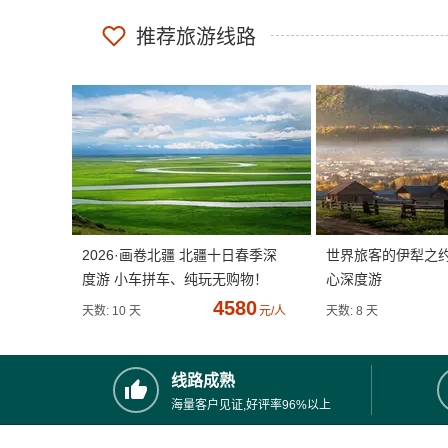
推荐旅游线路
2026·画卷北疆 北疆十日春季深
世界旅客的伊犁之
度游 小车拼车、纯玩无购物！
心深度游
4580
天数: 10 天
元/人
天数: 8 天
线路成熟
海量客户见证,好评率96%以上