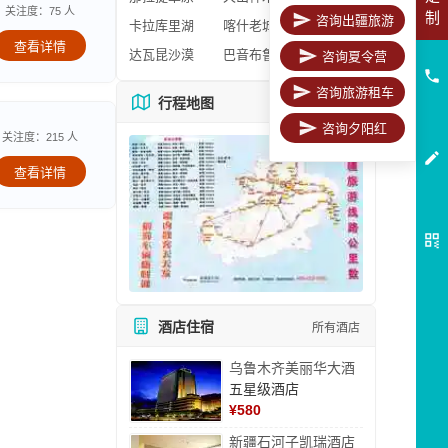
关注度：75 人
制
咨询出疆旅游
卡拉库里湖
喀什老城区
查看详情
达瓦昆沙漠
巴音布鲁克
咨询夏令营
咨询旅游租车
行程地图
更多地图
咨询夕阳红
关注度：215 人
查看详情
酒店住宿
所有酒店
乌鲁木齐美丽华大酒
五星级酒店
¥
580
新疆石河子凯瑞酒店