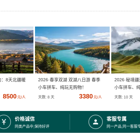
约：8天北疆暖
2026·春享双湖 双湖八日游 春季
2026·秘境
小车拼车、纯玩无购物！
小车拼车、
8500
3380
元/人
天数: 8 天
元/人
天数: 10 天
价格诚信
客服专属
同类产品中,保持好评
同一产品,同一客服