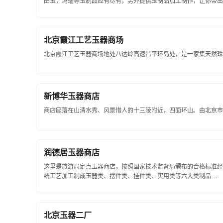
田玉，玛瑙等玉制品应有尽有，另外提供玉制品加工制作，让你带出个
北京霞江工艺玉器商场
北京霞江工艺玉器商场地处八达岭高速昌平环岛处，是一家集天然珠宝
新博华玉器商店
商店座落在山清水秀、风景惜人的十三陵附近，四面环山。由北京市区
润德居玉器商店
这里是旅游局定点玉器商店，按照国家技术监督局颁布的合格标准经
统工艺加工制成玉器类、摆件类、挂件类、实用类等六大类制品....
北京玉器二厂