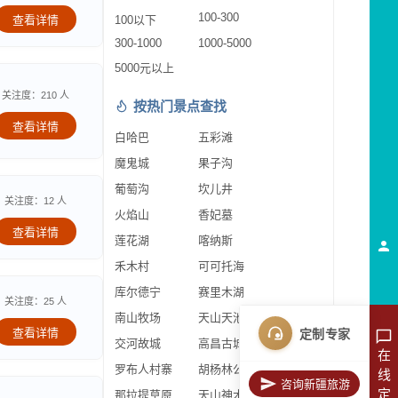
100-300
查看详情
100以下
300-1000
1000-5000
5000元以上
关注度：210 人
按热门景点查找
查看详情
白哈巴
五彩滩
魔鬼城
果子沟
葡萄沟
坎儿井
关注度：12 人
火焰山
香妃墓
查看详情
莲花湖
喀纳斯
禾木村
可可托海
库尔德宁
赛里木湖
关注度：25 人
南山牧场
天山天池
查看详情
定制专家
交河故城
高昌古城
在
罗布人村寨
胡杨林公园
线
咨询新疆旅游
定
那拉提草原
天山神木园