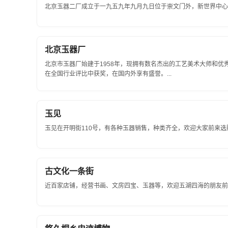
北京玉器二厂成立于一九五九年九月九日位于崇文门外，新世界中心北
北京玉器厂
北京市玉器厂始建于1958年，现拥有数名杰出的工艺美术大师和
在全国行业评比中获奖，在国内外享有盛誉。...
玉见
玉见在开明街110号，有各种玉器销售，种类齐全，欢迎大家前来选购！
古文化一条街
近百家店铺，经营书画、文房四宝、玉器等，欢迎五湖四海的朋友前来！