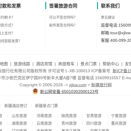
付款和发票
签署旅游合同
联系我们
签约刷卡？
可以不签合同吗？
意见建议
监督电话:156099
付款方式？
能传真签合同吗？
邮箱:tour@xjlxw
网上支付？
客服:400-099-2
如何获取发票？
地图
|
旅游线路
|
酒店宾馆
|
商旅租车
|
景点门票
|
帮助中心
|
友
行社有限公司版权所有 许可证号:L-XB-100013 ICP备案号:
新ICP备19
依巴克区伊宁路89号新丰大厦A座7楼 监督电话:15609915557 E-mail:to
Copyright © 2005-2026 ->
xjlxw.com
>
新疆旅行网
新公网安备 65010302000123号
|
|
新疆酒店预订
新疆景点门票
游
山东旅游
河南旅游
陕西旅游
甘肃旅游
宁夏旅游
|
|
|
|
|
游
湖南旅游
云南旅游
贵州旅游
四川旅游
重庆旅游
|
|
|
|
|
游
辽宁旅游
吉林旅游
黑龙江旅游
内蒙古旅游
|
|
|
|