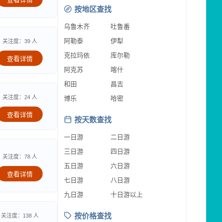
按地区查找
乌鲁木齐
吐鲁番
阿勒泰
伊犁
关注度：39 人
克拉玛依
库尔勒
查看详情
阿克苏
喀什
和田
昌吉
关注度：24 人
博乐
哈密
查看详情
按天数查找
一日游
二日游
三日游
四日游
关注度：78 人
五日游
六日游
查看详情
七日游
八日游
九日游
十日游以上
按价格查找
关注度：138 人