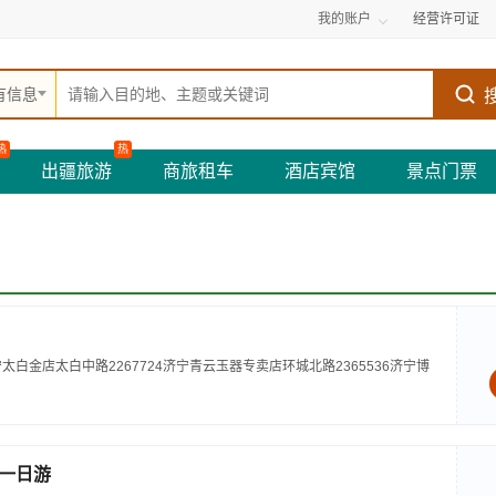
我的账户
经营许可证
有信息
热
热
出疆旅游
商旅租车
酒店宾馆
景点门票
宁太白金店太白中路2267724济宁青云玉器专卖店环城北路2365536济宁博
一日游