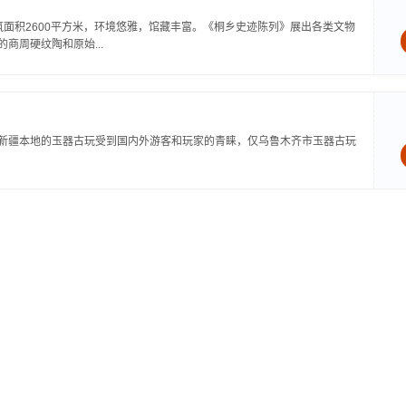
筑面积2600平方米，环境悠雅，馆藏丰富。《桐乡史迹陈列》展出各类文物
商周硬纹陶和原始...
，新疆本地的玉器古玩受到国内外游客和玩家的青睐，仅乌鲁木齐市玉器古玩