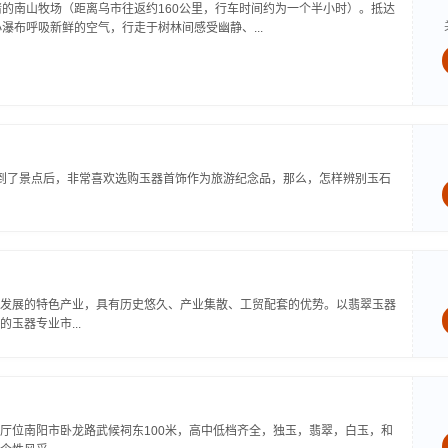
的南山牧场（距离乌市往返约160公里，行车时间约为一个半小时）。抵达
瀑布呼吸新鲜的空气，行走于树林间感受幽静、...
到了景点后，非常喜欢选购玉器首饰作为旅游纪念品，那么，怎样辨别玉石
发展的特色产业，具有历史悠久、产业集散、工贸配套的优势。以翡翠玉器
玉器专业市...
厅位南阳市卧龙路武候祠东100米，高中低档齐全，独玉，翡翠，白玉，和