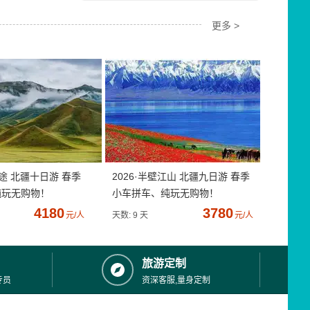
更多 >
疆途 北疆十日游 春季
2026·半壁江山 北疆九日游 春季
纯玩无购物！
小车拼车、纯玩无购物！
4180
3780
元/人
天数: 9 天
元/人
旅游定制
专员
资深客服,量身定制