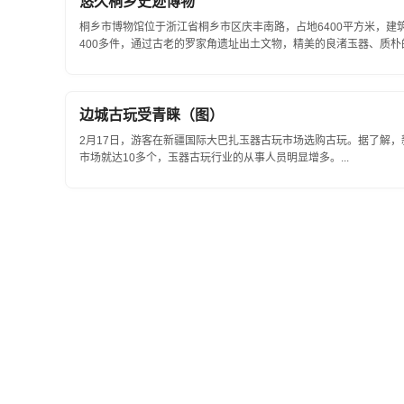
悠久桐乡史迹博物
桐乡市博物馆位于浙江省桐乡市区庆丰南路，占地6400平方米，建
400多件，通过古老的罗家角遗址出土文物，精美的良渚玉器、质朴的
边城古玩受青睐（图）
2月17日，游客在新疆国际大巴扎玉器古玩市场选购古玩。据了解
市场就达10多个，玉器古玩行业的从事人员明显增多。...