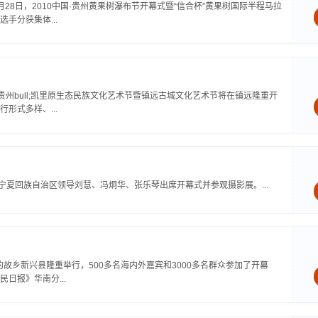
8日，2010中国·贵州黄果树瀑布节开幕式暨“信合杯”黄果树国际半程马拉
手分获集体...
;贵州bull;凯里原生态民族文化艺术节暨镇远古城文化艺术节将在镇远隆重开
形式多样、...
，宁夏回族自治区领导刘慧、冯炯华、张乐琴出席开幕式并参观摄影展。...
的故乡新兴县隆重举行，500多名海内外嘉宾和3000多名群众参加了开幕
日报》华南分...