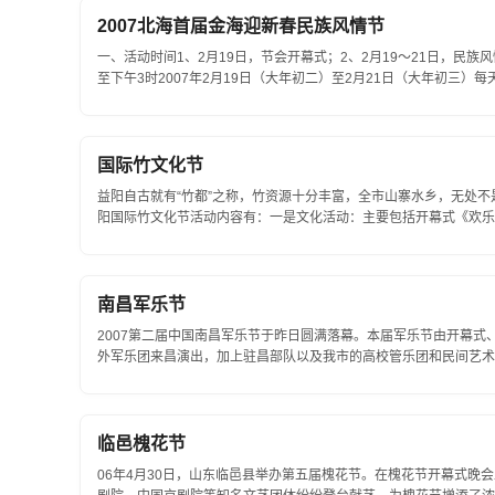
2007北海首届金海迎新春民族风情节
一、活动时间1、2月19日，节会开幕式；2、2月19～21日，民族风
至下午3时2007年2月19日（大年初二）至2月21日（大年初三）每天晚
国际竹文化节
益阳自古就有“竹都”之称，竹资源十分丰富，全市山寨水乡，无处
阳国际竹文化节活动内容有：一是文化活动：主要包括开幕式《欢乐的
南昌军乐节
2007第二届中国南昌军乐节于昨日圆满落幕。本届军乐节由开幕
外军乐团来昌演出，加上驻昌部队以及我市的高校管乐团和民间艺术团
临邑槐花节
06年4月30日，山东临邑县举办第五届槐花节。在槐花节开幕式