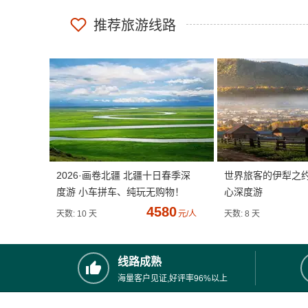
推荐旅游线路
2026·画卷北疆 北疆十日春季深
世界旅客的伊犁之
度游 小车拼车、纯玩无购物！
心深度游
4580
天数: 10 天
元/人
天数: 8 天
线路成熟
海量客户见证,好评率96%以上