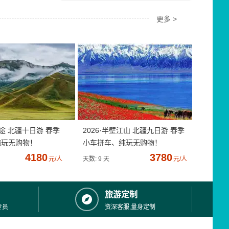
更多 >
疆途 北疆十日游 春季
2026·半壁江山 北疆九日游 春季
纯玩无购物！
小车拼车、纯玩无购物！
4180
3780
元/人
天数: 9 天
元/人
旅游定制
专员
资深客服,量身定制