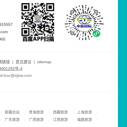
15557
.com
065
情链接
|
意见建议
|
sitemap
001292号-4
ur@xjlxw.com
新疆总站
青海旅游
西藏旅游
上海旅游
|
|
|
|
|
广东旅游
广西旅游
江西旅游
福建旅游
|
|
|
|
|