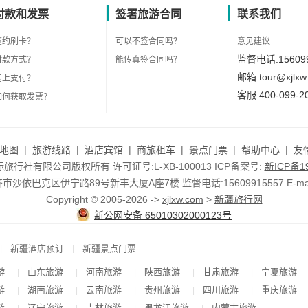
付款和发票
签署旅游合同
联系我们
签约刷卡？
可以不签合同吗？
意见建议
监督电话:156099
付款方式？
能传真签合同吗？
邮箱:tour@xjlxw
网上支付？
客服:400-099-2
如何获取发票？
地图
|
旅游线路
|
酒店宾馆
|
商旅租车
|
景点门票
|
帮助中心
|
友
行社有限公司版权所有 许可证号:L-XB-100013 ICP备案号:
新ICP备19
依巴克区伊宁路89号新丰大厦A座7楼 监督电话:15609915557 E-mail:to
Copyright © 2005-2026 ->
xjlxw.com
>
新疆旅行网
新公网安备 65010302000123号
|
|
新疆酒店预订
新疆景点门票
游
山东旅游
河南旅游
陕西旅游
甘肃旅游
宁夏旅游
|
|
|
|
|
游
湖南旅游
云南旅游
贵州旅游
四川旅游
重庆旅游
|
|
|
|
|
游
辽宁旅游
吉林旅游
黑龙江旅游
内蒙古旅游
|
|
|
|