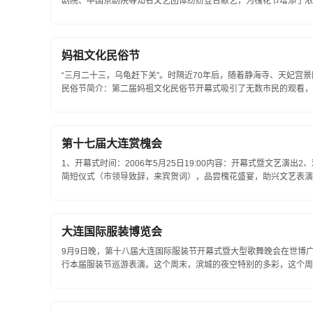
剧院、中国京剧院等知名文艺团体纷纷登台献艺，为槐花节增添了浓浓
妈祖文化民俗节
“三月二十三，乌龟赶下关”。时隔近70年后，随着静海寺、天妃宫
民俗节简介：第二届妈祖文化民俗节开幕式吸引了无数市民的观看，下
第十七届大连赏槐会
1、开幕式时间：2006年5月25日19:00内容：开幕式暨文艺演出2、欢
简短仪式（市领导致辞，来宾贺词），品尝槐花盛宴，助兴文艺表演..
大连国际服装博览会
9月9日晚，第十八届大连国际服装节开幕式暨大型歌舞晚会在世博
行本届服装节巡游表演。这个周末，滨城的夜空特别的多彩，这个周末