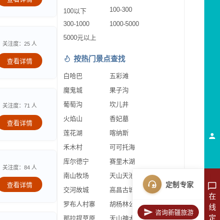
100-300
100以下
300-1000
1000-5000
5000元以上
关注度：25 人
按热门景点查找
查看详情
白哈巴
五彩滩
魔鬼城
果子沟
葡萄沟
坎儿井
关注度：71 人
火焰山
香妃墓
查看详情
莲花湖
喀纳斯
禾木村
可可托海
库尔德宁
赛里木湖
关注度：84 人
南山牧场
天山天池
定制专家
查看详情
交河故城
高昌古城
在
罗布人村寨
胡杨林公园
线
咨询新疆旅游
定
那拉提草原
天山神木园