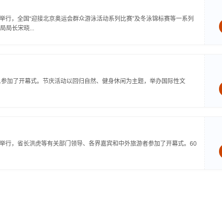
岸举行，全国“迎接北京奥运会群众游泳活动系列比赛”及冬泳锦标赛等一系列
局长宋晓...
人参加了开幕式。节庆活动以回归自然、健身休闲为主题，举办国际性文
春举行，省长洪虎等有关部门领导、各界嘉宾和中外旅游者参加了开幕式。60