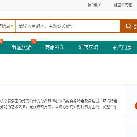
我的账户
经营许可证
有信息
热
热
出疆旅游
商旅租车
酒店宾馆
景点门票
核心表演区的灯光设计充分凸显海心沙岛的自身特色及周边城市环境特色，
分明的艺术效果。光线表现方面，以海心沙岛外形轮廓为主线，将整个小岛