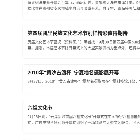
黄果树瀑布节开幕九月鸢飞，雨后初霁，黄果树大瀑布雄浑壮美。9月2
松比赛在贵州省安顺市镇宁自治县隆重开幕，自辽宁、青海等强队和选
第四届凯里民族文化艺术节别样精彩值得期待
历届文化艺术节盛况（资料图片）编者按：9月30日第四届中国bull
幕。据悉，本届艺术节除开幕式上的大型实景演出为重点外，还将举行
2010年“黄沙古渡杯”宁夏地名摄影展开幕
9月27日，2010年“黄沙古渡杯”宁夏地名摄影展在宁夏科技馆开幕
六祖文化节
2月26日晚，“云浮新兴首届六祖文化节”开幕式在中国禅宗六祖惠能
式，广东电视台特别为开幕式组织了一场精彩的大型文艺晚会。《人民