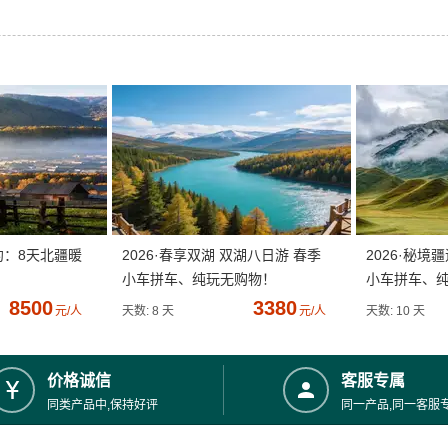
约：8天北疆暖
2026·春享双湖 双湖八日游 春季
2026·秘境
小车拼车、纯玩无购物！
小车拼车、
8500
3380
元/人
天数: 8 天
元/人
天数: 10 天
价格诚信
客服专属
同类产品中,保持好评
同一产品,同一客服