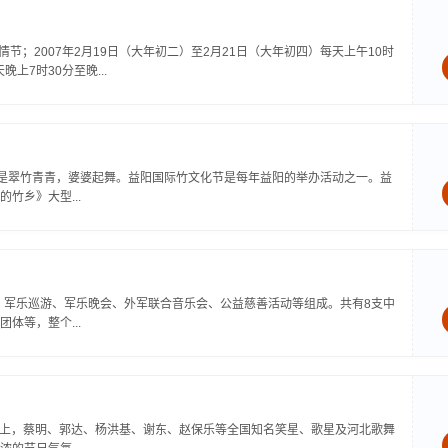
情节；2007年2月19日（大年初二）至2月21日（大年初四）每天上午10时
上7时30分至晚...
不是翠竹青青，婆婆起舞。益阳国际竹文化节是每年益阳的举办活动之一。益
竹乡》大型...
式、军乐巡游、军乐晚会、外军联合音乐会、公益慈善活动等组成。共有8支中
体等，整个...
晚会上，蔡明、郭达、杨洪基、谢东、赵保乐等全国知名笑星、歌星及河北歌舞