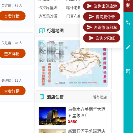
制
关注度：81 人
咨询出疆旅游
卡拉库里湖
喀什老城区
查看详情
达瓦昆沙漠
巴音布鲁克
咨询夏令营
咨询旅游租车
行程地图
更多地图
咨询夕阳红
关注度：78 人
查看详情
关注度：91 人
查看详情
酒店住宿
所有酒店
乌鲁木齐美丽华大酒
五星级酒店
¥
580
新疆石河子凯瑞酒店