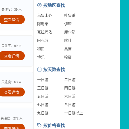
按地区查找
关注度：39 人
乌鲁木齐
吐鲁番
查看详情
阿勒泰
伊犁
克拉玛依
库尔勒
阿克苏
喀什
关注度：99 人
和田
昌吉
查看详情
博乐
哈密
按天数查找
一日游
二日游
关注度：63 人
三日游
四日游
查看详情
五日游
六日游
七日游
八日游
九日游
十日游以上
关注度：272 人
按价格查找
查看详情