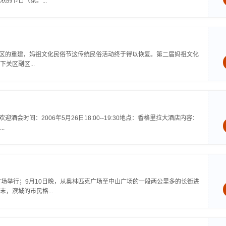
的节日气氛。...
景区的重建，妈祖文化民俗节这传统民俗活动终于得以恢复。第二届妈祖文化
关区副区...
迎酒会时间：2006年5月26日18:00--19:30地点：香格里拉大酒店内容：
.
广场举行；9月10日晚，从奥林匹克广场至中山广场的一段两公里多的长街进
，滨城的市民格...