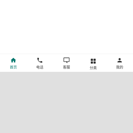
首页
电话
客服
我的
分类
©新疆中旅国际旅行社有限公司版权所有
许可证号:L-XB-100013
ICP备案号:新ICP备19001292号-4
新公网安备 65010302000123号