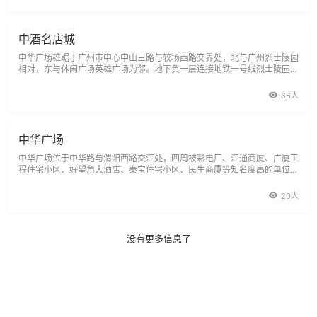
匮乏的磨难，她们的性格特征
中酒名店城
中华广场雄踞于广州市中心中山三路与较场西路交界处，北与广州烈士陵园
相对，东与休闲广场英雄广场为邻。地下负一层连接地铁一号线烈士陵园站
A出口，多路公交车路经此地，交通网络四通八达。中华广场由广州兴盛房
地产发展有限公司开发，其股东之一香港昌盛集团
66人
中华广场
中华广场位于中华路与渭阳西路交汇处，四周被彩电厂、汇通商厦、广厦工
程住宅小区、好望角大酒店、秦宝住宅小区、民生商厦等知名度高的单位
（小区）所环抱，可谓地理位置十分优越。
20人
没有更多信息了