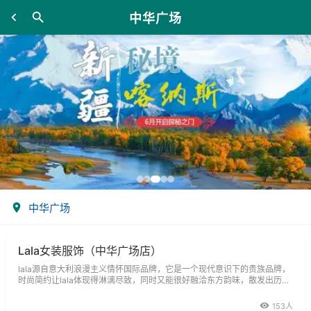
中华广场
中华广场
Lala女装服饰（中华广场店）
lala源自意大利浪漫主义情怀国际品牌，它是一个现代意识下的贵族品牌，
时尚简约让lala体现得淋漓尽致，同时又能很好融洽东方韵味，散发出历久
弥新的性感魅力。该品牌诉求对象为25-40岁对时尚敏感，潮流气息浓郁的
职业女性和soho一族，这一代人历经改革开入之潮流，未经太多物质生活
153人