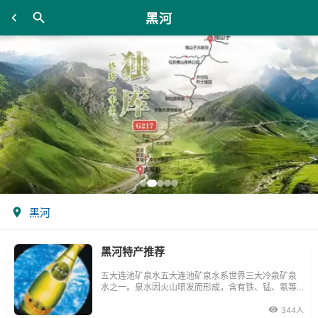
黑河
黑河
黑河特产推荐
五大连池矿泉水五大连池矿泉水系世界三大冷泉矿泉
水之一。泉水因火山喷发而形成，含有铁、锰、氡等
数十种人体所需要的矿物元素，能饮能浴，对皮肤、
神经、心血管、消化系统类的疾病有显著疗效。
344人