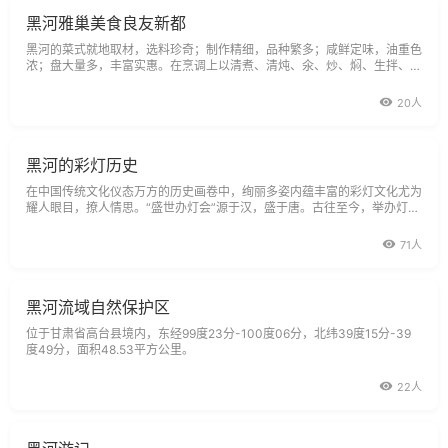
黑河雅巢美食良友新都
黑河的菜式就地取材，选料珍奇；制作精细，品种繁多；咸鲜定味，油重色
浓；盘大量多，丰富实惠。在烹调上以清煮、清炖、氽、炒、焖、生拌、凉
拌为主，以奇、鲜、清、补见长。
20人
黑河的彩灯历史
在中国传统文化仪态万方的历史画卷中，绚丽多姿内蕴丰富的彩灯文化尤为
耀人眼目，撩人情思。“盛世办灯会”源于汉，盛于唐。古往至今，举办灯会
均与国泰民安的政局和风调雨顺的年景紧密相连。
71人
黑河流域自然保护区
位于甘肃省高台县境内，东经99度23分-100度06分，北纬39度15分-39
度49分，面积48.53平方公里。
22人