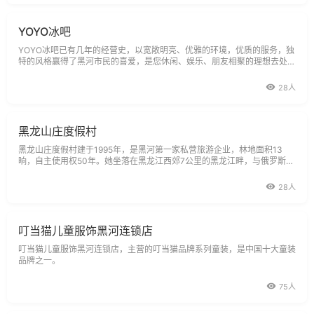
YOYO冰吧
YOYO冰吧已有几年的经营史，以宽敞明亮、优雅的环境，优质的服务，独
特的风格赢得了黑河市民的喜爱，是您休闲、娱乐、朋友相聚的理想去处。
YOYO冰吧主要经营：各种冰淇淋、冷热饮、咖啡、各种果酒、啤酒。
28人
黑龙山庄度假村
黑龙山庄度假村建于1995年，是黑河第一家私营旅游企业，林地面积13
晌，自主使用权50年。她坐落在黑龙江西郊7公里的黑龙江畔，与俄罗斯一
江之隔，鸡犬之声相闻。
28人
叮当猫儿童服饰黑河连锁店
叮当猫儿童服饰黑河连锁店，主营的叮当猫品牌系列童装，是中国十大童装
品牌之一。
75人