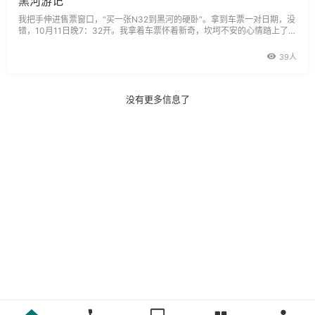
黑河游记
我把手伸进售票窗口，“买一张N32到黑河的硬卧”。拿到车票一对日期，没
错，10月11日晚7：32开。我拿着车票怀着新奇，坎坷不安的心情踏上了黑
河之旅。黑河距离哈尔滨有960公里，是祖国的边陲门户，也是一个边贸城
市。当初和俄罗斯的民间贸易也是从黑河开始的。所以我一定要抽个时间去
39人
看一看。火车是晚上7：32从
没有更多信息了