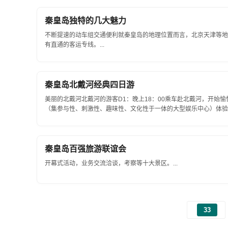
秦皇岛独特的几大魅力
不断提速的动车组交通便利就秦皇岛的地理位置而言，北京天津等地
有直通的客运专线。...
秦皇岛北戴河经典四日游
美丽的北戴河北戴河的游客D1：晚上18：00乘车赴北戴河，开始愉
（集参与性、刺激性、趣味性、文化性于一体的大型娱乐中心）体验滑
秦皇岛百强旅游联谊会
开幕式活动，业务交流洽谈，考察等十大景区。...
33