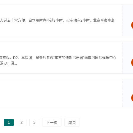
方过去非常方便，自驾用时也不过3小时，火车动车2小时，北京至秦皇岛
快旅程。D2：早接团，早餐后参观“东方的迪斯尼乐园”南戴河国际娱乐中心
沙、滑...
1
2
3
下一页
尾页