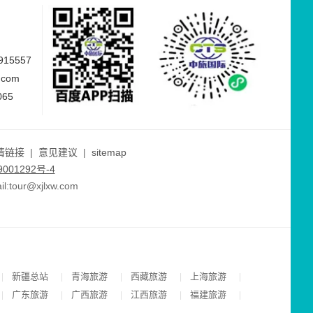
15557
.com
065
情链接
|
意见建议
|
sitemap
001292号-4
ur@xjlxw.com
新疆总站
青海旅游
西藏旅游
上海旅游
|
|
|
|
|
广东旅游
广西旅游
江西旅游
福建旅游
|
|
|
|
|