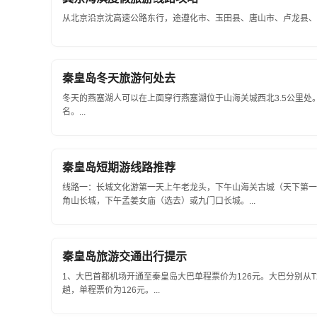
从北京沿京沈高速公路东行，途遵化市、玉田县、唐山市、卢龙县、抚宁
秦皇岛冬天旅游何处去
冬天的燕塞湖人可以在上面穿行燕塞湖位于山海关城西北3.5公里处
名。...
秦皇岛短期游线路推荐
线路一：长城文化游第一天上午老龙头，下午山海关古城（天下第一
角山长城，下午孟姜女庙（选去）或九门口长城。...
秦皇岛旅游交通出行提示
1、大巴首都机场开通至秦皇岛大巴单程票价为126元。大巴分别从T2、
趟，单程票价为126元。...