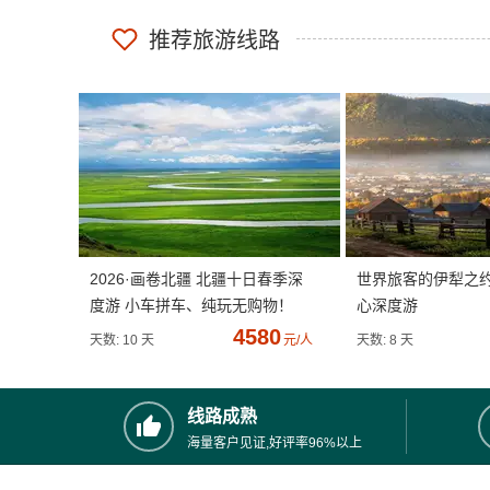
推荐旅游线路
2026·画卷北疆 北疆十日春季深
世界旅客的伊犁之
度游 小车拼车、纯玩无购物！
心深度游
4580
天数: 10 天
元/人
天数: 8 天
线路成熟
海量客户见证,好评率96%以上