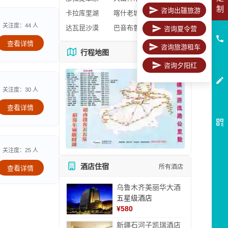
制
咨询出疆旅游
卡拉库里湖
喀什老城区
关注度：44 人
达瓦昆沙漠
巴音布鲁克
咨询夏令营
查看详情
咨询旅游租车
行程地图
更多地图
咨询夕阳红
关注度：30 人
查看详情
关注度：25 人
酒店住宿
所有酒店
查看详情
乌鲁木齐美丽华大酒
五星级酒店
¥
580
新疆石河子凯瑞酒店