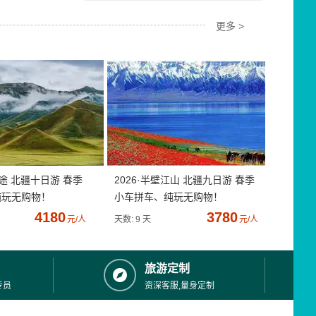
更多 >
疆途 北疆十日游 春季
2026·半壁江山 北疆九日游 春季
纯玩无购物！
小车拼车、纯玩无购物！
4180
3780
元/人
天数: 9 天
元/人
旅游定制
专员
资深客服,量身定制