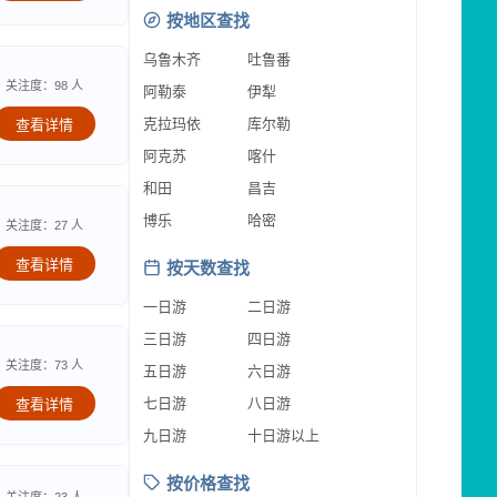
按地区查找
乌鲁木齐
吐鲁番
关注度：98 人
阿勒泰
伊犁
克拉玛依
库尔勒
查看详情
阿克苏
喀什
和田
昌吉
博乐
哈密
关注度：27 人
查看详情
按天数查找
一日游
二日游
三日游
四日游
关注度：73 人
五日游
六日游
七日游
八日游
查看详情
九日游
十日游以上
按价格查找