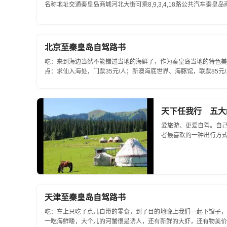
名称地址交通秦皇岛商城河北大街可乘8,9,3,4,18路公共汽车秦皇
北京至秦皇岛自驾路书
吃：来到海边当然不能错过当地的海鲜了，作为秦皇岛当地的特色美
点：求仙入海处，门票35元/人；新澳海底世界、海豚馆，联票85元
公元前215年秦始皇东巡曾在此拜海求仙...
天下任我行 五大
爱旅游、更爱自驾。自
者最喜欢的一种出行方
的汽车，充分融入户外，融
天津至秦皇岛自驾路书
吃：车上只吃了点儿自带的零食，到了目的地晚上我们一起下馆子，
一吃海鲜喽，大个儿的河蟹很是诱人，还有新鲜的大虾，还有物美价