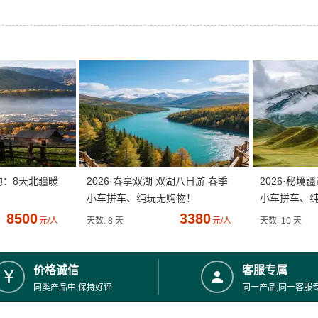
约：8天北疆暖
2026·春享双湖 双湖八日游 春季
2026·秘境
小车拼车、纯玩无购物！
小车拼车、
8500
3380
元/人
天数: 8 天
元/人
天数: 10 天
价格诚信
客服专属
同类产品中,保持好评
同一产品,同一客服