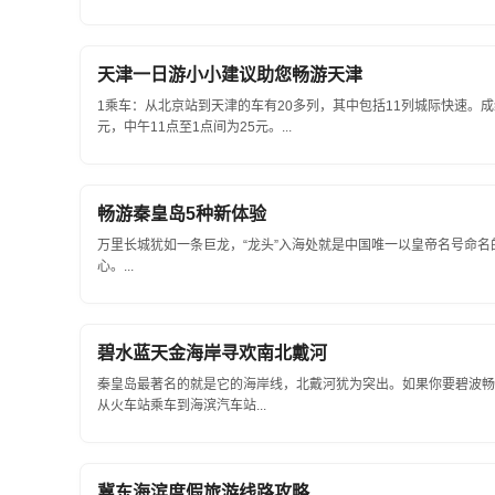
庭旅馆，标间120元。景点：北戴河，50元...
天津一日游小小建议助您畅游天津
1乘车：从北京站到天津的车有20多列，其中包括11列城际快速。成
元，中午11点至1点间为25元。...
畅游秦皇岛5种新体验
万里长城犹如一条巨龙，“龙头”入海处就是中国唯一以皇帝名号命
心。...
碧水蓝天金海岸寻欢南北戴河
秦皇岛最著名的就是它的海岸线，北戴河犹为突出。如果你要碧波畅
从火车站乘车到海滨汽车站...
冀东海滨度假旅游线路攻略