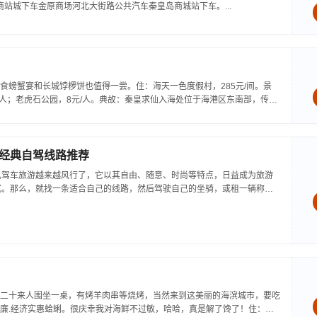
岛商站城下车金原商场河北大街路公共汽车秦皇岛商城站下车。...
食螃蟹宴和长城饽椤饼也值得一尝。住：海天一色度假村，285元/间。景
/人；老虎石公园，8元/人。典故：秦皇求仙入海处位于海港区东南部，传说
经典自驾线路推荐
己驾车旅游越来越风行了，它以其自由、随意、时尚等特点，日益成为旅游
式。那么，就找一条适合自己的线路，然后驾驶自己的坐骑，或租一辆称心
入...
二十来人围坐一桌，有烤羊肉串等烧烤，当然来到这美丽的海滨城市，要吃
廉.经济实惠蛤蜊。很庆幸我对海鲜不过敏，哈哈，真是解了馋了！住：家