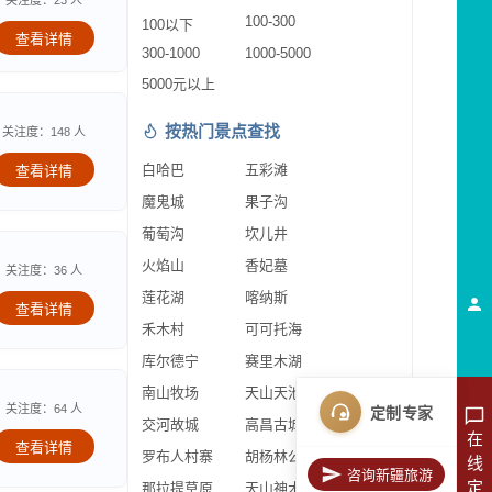
关注度：23 人
100-300
100以下
查看详情
300-1000
1000-5000
5000元以上
按热门景点查找
关注度：148 人
白哈巴
五彩滩
查看详情
魔鬼城
果子沟
葡萄沟
坎儿井
火焰山
香妃墓
关注度：36 人
莲花湖
喀纳斯
查看详情
禾木村
可可托海
库尔德宁
赛里木湖
南山牧场
天山天池
关注度：64 人
定制专家
交河故城
高昌古城
在
查看详情
罗布人村寨
胡杨林公园
线
咨询新疆旅游
定
那拉提草原
天山神木园