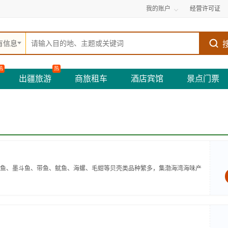
我的账户
经营许可证
有信息
热
热
出疆旅游
商旅租车
酒店宾馆
景点门票
鱼、墨斗鱼、带鱼、鱿鱼、海螺、毛蚶等贝壳类品种繁多，集渤海湾海味产