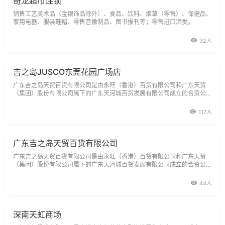
奇龙超市连锁
销售工艺美术品（金银饰品除外）、食品、饮料、烟草（零售）、保健品、
家用电器、服装鞋帽、零售音像制品、图书报刊等；零售进口酒类。
32人
吉之岛JUSCO东莞花园广场店
广东吉之岛天贸百货有限公司是由永旺（香港）百货有限公司和广东天贸
（集团）股份有限公司属下的广东天河城百货发展有限公司成立的合资公
司，使用日本永旺集团的零售商标JUSCO（吉之岛）商标。永旺集团是日
本著名零售企业，是亚洲第一大、全球第十三大商业零售集团，世界500强
117人
企业之一；广东天河城百货发展有
广东吉之岛天贸百货有限公司
广东吉之岛天贸百货有限公司是由永旺（香港）百货有限公司和广东天贸
（集团）股份有限公司属下的广东天河城百货发展有限公司成立的合资公
司，使用日本永旺集团的零售商标JUSCO（吉之岛）商标。永旺集团是日
本著名零售企业，是亚洲第一大、全球第十三大商业零售集团，世界500强
44人
企业之一；广东天河城百货发展有
深南天虹商场