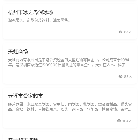
梧州市冰之岛溜冰场
溜冰服务、定型包装饮料、凉果零售。
68人
天虹商场
天虹商场有限公司是中港合资经营的大型连锁零售企业。公司成立于1984
年，是深圳首家通过ISO9000质量认证的零售企业。天虹在人本、科学的
管理，专业、高效的运营之下实现了跨越式的发展，取得了卓越成就，年销
售额从1999年的3.21亿元稳步增长至2006年的56.29亿元。天虹坚持有效
83人
益扩张和amp;ldq
云浮市爱家超市
经营范围：米面及其制品、食用油、肉制品、乳制品、蛋及蛋制品、罐头食
品、食糖、饮料、直接饮用水、酒类、调味品、豆制品、糖果蜜饯、茶叶的
零售；肉及肉制品加工、销售（酱卤肉、烧烤肉）；糕点加工、销售（中西
式糕点、裱花蛋糕）；零售经国家批准出版、发行的音像制品；卷烟的零
104人
售；（以上项目在许可证有