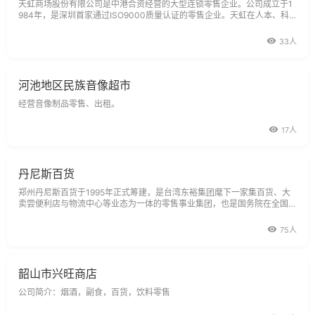
天虹商场股份有限公司是中港合资经营的大型连锁零售企业。公司成立于1
984年，是深圳首家通过ISO9000质量认证的零售企业。天虹在人本、科
学的管理，专业、高效的运营之下实现了跨越式的发展，取得了卓越成就，
年销售额从1999年的3.21亿元稳步增长至2006年的56.29亿元。天虹坚持
33人
有效益扩张
河池地区民族音像超市
经营音像制品零售、出租。
17人
丹尼斯百货
郑州丹尼斯百货于1995年正式筹建，是台湾东裕集团麾下一家集百货、大
卖尝便利店与物流中心等业态为一体的零售事业集团，也是国务院在全国范
围内选定的两家台商百货零售试点之一。郑州市丹尼斯百货有限公司位于郑
州市人民路2号，成立于1997年，是台湾东宇集团麾下的一家集百货，大卖
75人
场与便利店等业态
韶山市兴旺商店
公司简介：烟酒，副食，百货，饮料零售