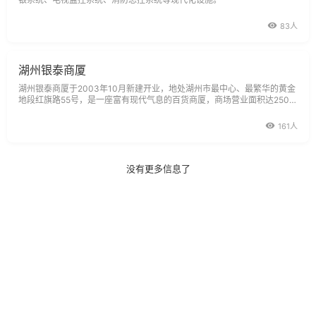
83人
湖州银泰商厦
湖州银泰商厦于2003年10月新建开业，地处湖州市最中心、最繁华的黄金
地段红旗路55号，是一座富有现代气息的百货商厦，商场营业面积达2500
0多平方米，由六层商业楼面和地下一层营业大厅组成。商场布局独特、设
施齐全。商品门类齐全、品牌众多，主要商品有：男女服装、鞋类、皮具、
161人
手机商城、针织、小百货、
没有更多信息了