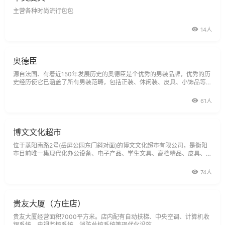
主营各种时尚流行包包
14人
奥德臣
源自法国、有着近150年发展历史的奥德臣是个优秀的男装品牌，优秀的历
史经历使它已涵盖了所有男装范畴，包括正装、休闲装、皮具、小饰品等
等。而伴着时光的流逝，改变的是时尚流行的目光，不变的是奥德臣的优秀
卓越的品质。来自于大自然的温和色调，优雅的色调再融合奥德臣宽松相宜
61人
的裁剪、制作人员一
博文文化超市
位于蒸阳南路2号(岳屏公园东门斜对面)的博文文化超市有限公司，是衡阳
市目前唯一集现代化办公设备、电子产品、学生文具、高档精品、皮具、办
公用品、办公家具、文房四宝、画材、中西乐器、图书、音像、体育用品、
健身器材等为一体的综合性大型商业企业，经营面积达1300多平方米，交
74人
通十分方便，市
贵友大厦（方庄店）
贵友大厦经营面积7000平方米。店内配有自动扶梯、中央空调、计算机收
银系统、电视监控系统、消防总控系统等现代化设施。