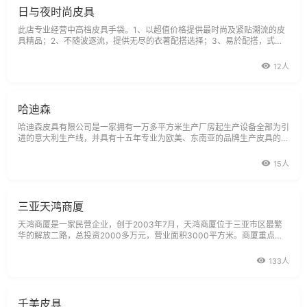
日与夜时尚皮具
此店专业经营中高档皮具手袋。1、以超值价格提供最时尚及紧贴潮流的皮
具精品；2、不随波逐流，提供无尽的衣著配搭选择；3、易於配搭，式样
繁多，个性尽显。
12人
哈迪森
哈迪森皮具有限公司是一家拥有一万多平方米生产厂房起生产设备全部为引
进的意大利生产线，并具有十五年专业为欧美、东南亚的品牌生产皮具的经
验，是一个现代化皮具生产企业。我司有多名知名皮具设计师结合欧美流行
趋势专业为各客户设计与服装配衬的皮具产品。其产品能满足不同客户的需
15人
要。
三亚天鸿商厦
天鸿商厦是一家民营企业，创于2003年7月，天鸿商厦位于三亚市区最繁
华的解放二路，总投资2000多万元，营业面积3000平方米。商厦重点经
营国内外名牌商品，面向城市高收入阶层和旅游企业中的白领阶层，经营珠
宝、化妆品、钟表、文具、烟酒、鞋业、皮具、男装、女装等。
133人
千美皮具