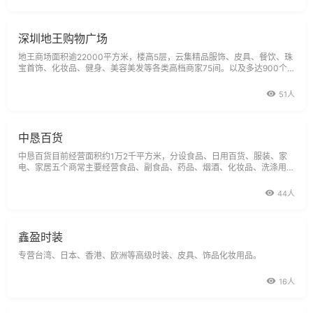
清洁用软布擦试,便能
深圳地王购物广场
地王商场面积逾22000平方米，楼高5层，云集精品服饰、皮具、餐饮、珠
宝首饰、化妆品、健身、美容美发等各类高档商家75间。以及多达900个
车位的大型停车场，舒适怡人的环境，全面迎合您商务及生活上各种需要，
一站式服务规划极尽完善，购物消闲倍感称心自在。除了有大家都不会陌生
51人
的Escada，HugoBoss，P
中恳百货
中恳百货目前经营面积约1万2千平方米，分设食品、日用百货、服装、家
电、家居五个商常主要经营食品、副食品、药品、烟酒、化妆品、洗涤用
品、金饰珠宝、家庭用品、钟表、工艺品、眼镜、服装、内衣、家庭电器、
影音器材、摄录器材、音像制品、玩具、文具、床上用品、皮具、鞋、箱
44人
包、家具，经营品种6万个
鑫盈时装
专营台湾、日本、香港、欧洲等高级时装、皮具、饰品化妆用品。
16人