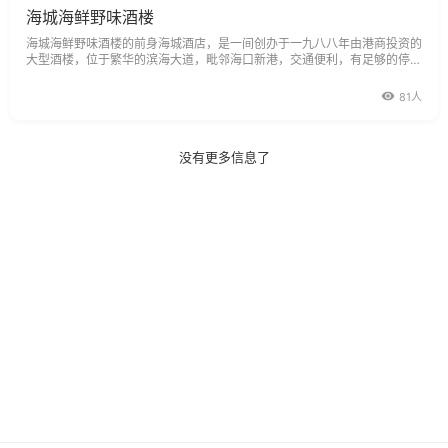
海城海鲜野味酒楼
海城海鲜野味酒楼的前身海城酒店，是一间创办于一九八八年由港商投资的
大型酒楼，位于繁华的滨海大道，毗邻海口新港，交通便利，有足够的停车
位，是一间享誉十年的老字号酒楼。第一层是装修高雅的高档美容美发厅，
可提供舒适的按摩，医疗的足浴，二楼是宽敞明净的大堂，可同时容纳350
81人
人同时就餐，三楼为格
没有更多信息了