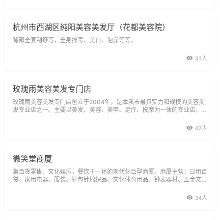
杭州市西湖区纯阳美容美发厅（花都美容院）
背部全套刮痧等，全身排毒、美白、泡澡等等。
33人
玫瑰雨美容美发专门店
玫瑰雨美容美发专门店创立于2004年，是本溪市最具实力和规模的美容美
发专业店之一。主要以美发、美容、美甲、足疗、按摩为一体的专业店。玫
瑰雨美容美发厅位于市中心，处于繁华地段。玫瑰雨美容美发专门店欢迎您
的光
42人
微笑堂商厦
集百货零售、文化娱乐，餐饮于一体的现代化巨型商厦。商厦主营：日用百
贷、家用电器、服装、鞋包针棉织品、文化体育用品、钟表器材、五金文
化、搪瓷器皿、塑料制品、食品糖酒、金银首饰、珠宝工艺品等60多个门
类商品；并设置了新华书店、美容美发厅、咖啡厅、食街、游戏（艺）机娱
34人
乐城。