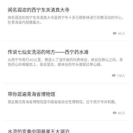
闻名遐迩的西宁东关清真大寺
闻名遐迩的西宁东关清真大寺是西宁市十多万穆斯林进行宗教活动的中心，
在青海省内规模最大。
45人
传说七仙女洗浴的地方——西宁药水滩
从西宁市南行40公里，便进入了湟中县的玛脊峡谷，峡谷在群山之间，赤
色的山岭蜿蜒而上，极目望去，那峡谷的尽头便是拉脊山峰。
118人
带你逛遍青海省博物馆
景区概况青海省博物馆是中国省级综合性博物馆。位于西宁市共和路。
92人
水流的变奏中国最美五大湖泊