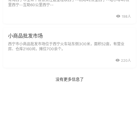
里西宁--互助60公里西宁--
198人
小商品批发市场
西宁市小商品批发市场位于西宁火车站东侧3O0米，面积52亩，有营业
房、仓库2160间，摊位7O0余个。
220人
没有更多信息了