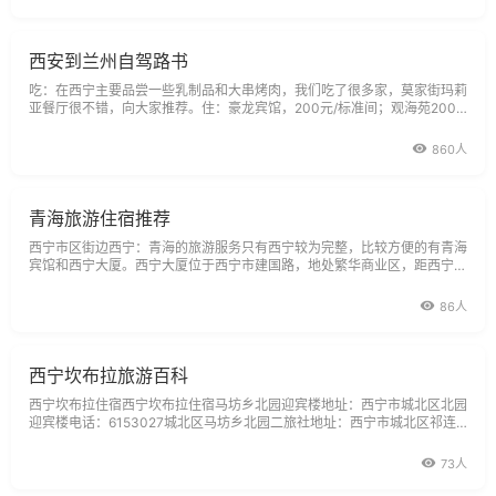
西安到兰州自驾路书
吃：在西宁主要品尝一些乳制品和大串烤肉，我们吃了很多家，莫家街玛莉
亚餐厅很不错，向大家推荐。住：豪龙宾馆，200元/标准间；观海苑200
元/标准间；西宁华侨大厦，200元/标准间。景点：塔尔寺门票：80元/
人，导游费50元；鸟岛门票，58元/人；青海湖门票，50元/人。典故：塔
860人
尔寺位于青海省西宁市湟中县鲁沙尔镇西南隅的莲花
青海旅游住宿推荐
西宁市区街边西宁：青海的旅游服务只有西宁较为完整，比较方便的有青海
宾馆和西宁大厦。西宁大厦位于西宁市建国路，地处繁华商业区，距西宁火
车站、长途汽车站仅0.5公里。
86人
西宁坎布拉旅游百科
西宁坎布拉住宿西宁坎布拉住宿马坊乡北园迎宾楼地址：西宁市城北区北园
迎宾楼电话：6153027城北区马坊乡北园二旅社地址：西宁市城北区祁连
路北园二旅社电话：8149730
73人