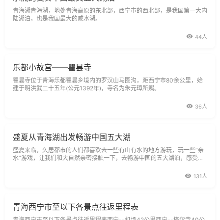
青海湖青海湖，地处青海高原的东北部，西宁市的西北部，是我国第一大内
陆湖泊，也是我国最大的咸水湖。
44人
乐都小故宫——瞿昙寺
瞿昙寺位于青海乐都瞿昙乡境内的罗汉山马圈沟，距西宁市80余公里，始
建于明洪武二十五年(公元1392年)，寺名为朱元璋所赐。
36人
盛夏从青海湖出发畅游中国五大湖
盛夏来临，久居都市的人们都喜欢去一些有山有水的地方游玩，玩一些“亲
水”游戏，让我们和大自然亲密接触一下，去畅游中国的五大湖泊，感受清
爽。
131人
青海西宁市至以下各景点往返里程表
青海西宁市至以下各景点往返里程表西宁--机场42公里西宁--塔尔寺40公