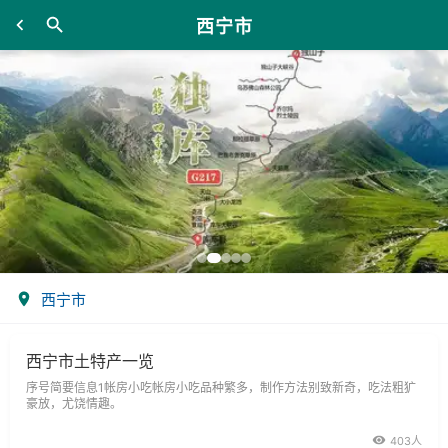
西宁市
西宁市
西宁市土特产一览
序号简要信息1帐房小吃帐房小吃品种繁多，制作方法别致新奇，吃法粗犷
豪放，尤饶情趣。
403人