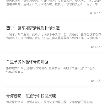
春风抚面颊，桃柳赞春美。阳春布德泽，万物生光辉。春天来了，阳光变得
温暖和妩媚，尘封了许久的大地万物，慢慢的，慢慢的复苏！山青了，水绿
了！
149人
西宁：繁华如梦清纯质朴似水逝
一辆车，几个朋友，我终于可以放下手头的一切，支看我一直都在想念着的
青藏线了。这个时候，我忘了那些在都市里需要我去做的工作、去想的事情
和人，朝着十年来，我日思夜想的青藏线进发。
40人
千里单骑体验环青海湖游
推荐理由：西宁是著名的“凉都”。夏秋季节，当地的气温不过18℃左右，
气候凉爽宜人。
90人
青海游记：在旅行中找回灵魂
每次旅行回来，总爱写游记，照片记录的是过程，文字保留的是心情。