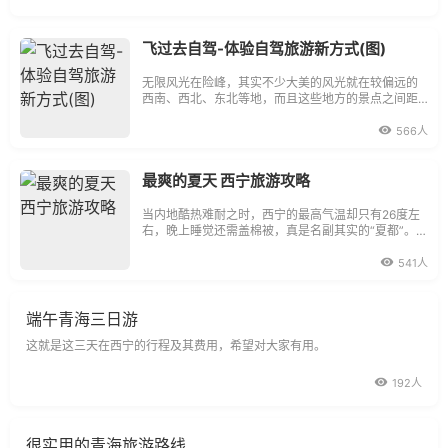
飞过去自驾-体验自驾旅游新方式(图)
无限风光在险峰，其实不少大美的风光就在较偏远的
西南、西北、东北等地，而且这些地方的景点之间距
离远，交通不便，不通火车和公交，比较合适的游览
方式是先乘坐航班
566人
最爽的夏天 西宁旅游攻略
当内地酷热难耐之时，西宁的最高气温却只有26度左
右，晚上睡觉还需盖棉被，真是名副其实的“夏都”。更
妙的是，西宁少有蚊虫，根本不需要蚊帐等物…西宁旅
游行前须知塔尔寺和青海湖一年四季都可以旅行。
541人
端午青海三日游
这就是这三天在西宁的行程及其费用，希望对大家有用。
192人
很实用的青海旅游路线