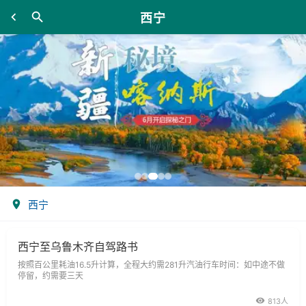
西宁
西宁
西宁至乌鲁木齐自驾路书
按照百公里耗油16.5升计算，全程大约需281升汽油行车时间：如中途不做
停留，约需要三天
813人