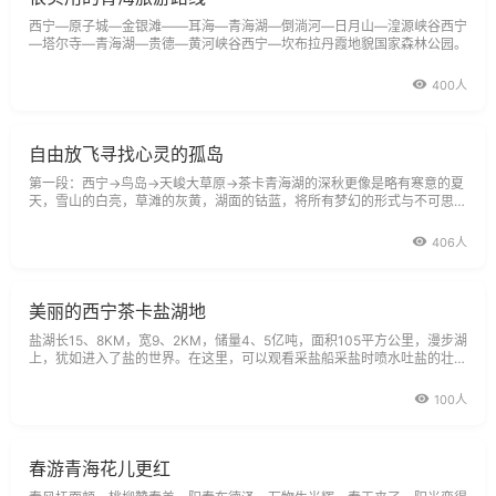
西宁—原子城—金银滩——耳海—青海湖—倒淌河—日月山—湟源峡谷西宁
—塔尔寺—青海湖—贵德—黄河峡谷西宁—坎布拉丹霞地貌国家森林公园。
400人
自由放飞寻找心灵的孤岛
第一段：西宁→鸟岛→天峻大草原→茶卡青海湖的深秋更像是略有寒意的夏
天，雪山的白亮，草滩的灰黄，湖面的钴蓝，将所有梦幻的形式与不可思议
的色彩全都展现在我们的眼前。
406人
美丽的西宁茶卡盐湖地
盐湖长15、8KM，宽9、2KM，储量4、5亿吨，面积105平方公里，漫步湖
上，犹如进入了盐的世界。在这里，可以观看采盐船采盐时喷水吐盐的壮观
场景。
100人
春游青海花儿更红