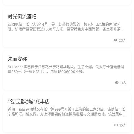
时光倒流酒吧
该酒吧位于长宁大道14号，是一处装修典雅的，极具怀旧风格的休闲场
所。该场所经营面积达1500平方米，经营特色为中西简餐、各类咖啡茶
艺。
23人
朱丽安娜
SuLianna酒巴位于江苏路长宁路繁华地段，生意火爆，设大厅卡座最低消
费280元（一瓶芝华士）、包房15006000不等。
11人
“名店运动城”兆丰店
近期，名店运动城又在长宁路999号开设了上海的第五家分店。该处位于长
宁路和汇川路交界，为上海重要的轨道换乘枢纽与交通集散地。该处集中了
众多商业网点、写字楼、高级住宅。名店运动城所在一楼可用面积1880平
米，规划为纯运动品牌店，可汇集品牌约二十个，店铺净面积为1306平
15人