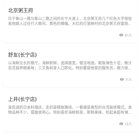
北京粥王府
位于象山一路与象山二路之间的长宁大道上，北京粥王府几个红色大字很轻
易地跳入过往行人眼帘。黄色的横幅，大红的灯笼映衬的北京粥王府富丽堂
皇。墙的灰底色、红色的主色调、透明的玻璃墙、绿色的琉璃瓦，将古香古
色进行了彻底的诠释。而黄底红字的横幅，鲜红耀眼的两根柱子，更
91人
舒友(长宁店)
以海鲜见长的餐厅。海鲜新鲜，选择面宽，做法地道。鲍鱼弹性十足；鲍汁
百灵菇养眼美味；三文鱼刺身入口即化。特别要提他家的服务员，眼力很
好，热情又细心。
11人
上井(长宁店)
蛮低调的日本料理店，走的是精致路线，一看便是典型的台湾装修模式。食
物品种不少，摆盘很用心。特别喜欢海鲜刺身，新鲜美味，咬起来超有弹
性；烤鳗鱼百吃不厌；铁板牛肉鲜嫩可口
13人