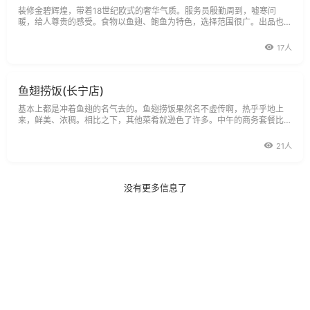
装修金碧辉煌，带着18世纪欧式的奢华气质。服务员殷勤周到，嘘寒问
暖，给人尊贵的感受。食物以鱼翅、鲍鱼为特色，选择范围很广。出品也是
一如既往地好，追求原汁原味，又十分精致
17人
鱼翅捞饭(长宁店)
基本上都是冲着鱼翅的名气去的。鱼翅捞饭果然名不虚传啊，热乎乎地上
来，鲜美、浓稠。相比之下，其他菜肴就逊色了许多。中午的商务套餐比较
实惠。环境就是那种高档中餐厅的样子，沉稳
21人
没有更多信息了