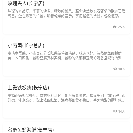
玫瑰夫人(长宁店)
璀璨的水晶灯，华丽的沙发，精致的餐具，整个店堂散发着奢侈的欧洲宫廷
气息。坐在靠窗的位置，听着轻柔的音乐，享用超值的法餐，轻松惬意。服
务生非常专业，上菜
25人
小南国(长宁总店)
宴请本帮菜，小南国还是首眩菜做得很精致，味道也好。清蒸鲥鱼细腻鲜
美，入口即化；蟹粉豆腐真材实料，蟹粉的浓郁和豆腐的清香搭配得恰到好
处。分店众多，世茂
16人
上雅铁板烧(长宁店)
高档的铁板烧餐厅。食材取料讲究，配料货真价实。松阪牛肉一如传说中的
鲜嫩，汁水充盈，配上法国红酒，连老饕都赞不绝口。手艺精湛的厨师就在
眼前烹饪，一边看一边品味美食
14人
名豪鱼翅海鲜(长宁店)