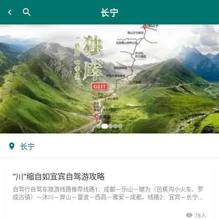
长宁
长宁
“川”缩自如宜宾自驾游攻略
自驾行自驾车旅游线路推荐线路1：成都－乐山－犍为（芭蕉沟小火车、罗
成古镇）－沐川－屏山－雷波－西昌－雅安－成都。线路2：宜宾－长宁－
赤水－遵义－贵阳－桂林－北海－宜宾。
78人