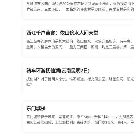
从鹰潭市区向西南行驶20公里左右便可到龙虎山群山，乘竹筏沿山
竹筏靠岸，三面环山、一面临水的许家村呈现眼前，丹崖古树是它的屏
西江千户苗寨：依山傍水人间天堂
西江苗寨的房屋均是杉木结构，依山傍水，次第升高相连。有平房、
垒砌。木楼最大的五间，一般为三间搭一厢阁，均是三层楼。第一层存
骑车环游抚仙湖(云南昆明2日)
抚仙湖？对于昆明人来说，谁不知道。禄充风景区、明星鱼洞、阳光
吗？...
东门城楼
东门城楼位于城东，紧靠沱江，原名&quot;升恒门&quot;，为
由紫红砂岩砌成，上部城楼则用古砖砌筑。城门宽3.5米，高4米
部用红砂条石，精工细钻，规格一...