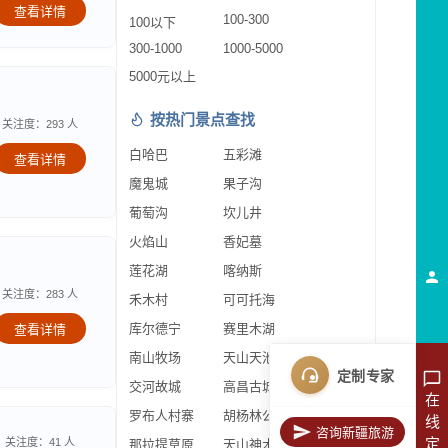
查看详情
100-300
100以下
300-1000
1000-5000
5000元以上
按热门景点查找
关注度：293 人
白哈巴
五彩滩
查看详情
魔鬼城
果子沟
葡萄沟
坎儿井
火焰山
香妃墓
莲花湖
喀纳斯
关注度：283 人
禾木村
可可托海
库尔德宁
赛里木湖
查看详情
南山牧场
天山天池
定制专家
交河故城
高昌古城
在
罗布人村寨
胡杨林公园
线
咨询新疆旅游
定
关注度：41 人
那拉提草原
天山神木园