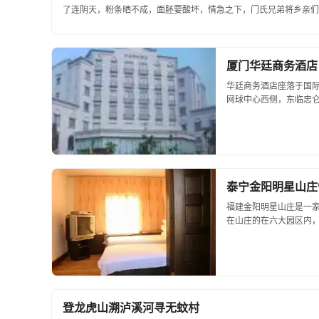
了连阴天，粉条晒不成，面胚要酸坏，情急之下，门氏兄弟将乡亲们
氏兄弟支锅立灶煎粉胚卖，人们都说好吃，但问...
厦门华廷商务酒店
华廷商务酒店座落于国际
网球中心西侧，东临忠
网端口，卫星转播和vo
施，无论是商...
泰宁金阳明星山庄
福建金阳明星山庄是一
在山庄的在六大园区内
于哪一个园区，都会体会
具高雅品位与田园气息，令
登龙虎山溯泸溪河寻无蚊村