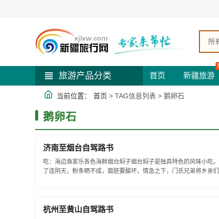
所
旅游产品分类
首页
新疆旅游
当前位置：
首页
> TAG信息列表 > 鹅卵石
鹅卵石
济南至烟台自驾路书
吃：海边渔家乐各色海鲜烟台焖子烟台焖子是独具特色的风味小吃。
了连阴天，粉条晒不成，面胚要酸坏，情急之下，门氏兄弟将乡亲们
氏兄弟支锅立灶煎粉胚卖，人们都说好吃，但问...
杭州至黄山自驾路书