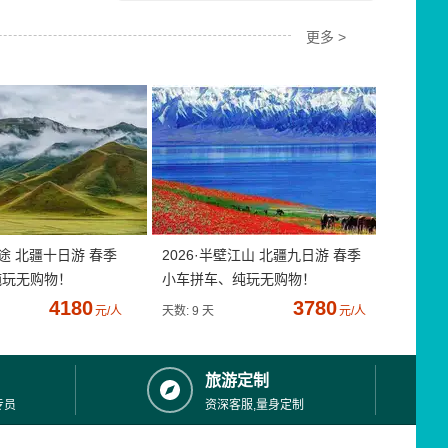
更多 >
疆途 北疆十日游 春季
2026·半壁江山 北疆九日游 春季
纯玩无购物！
小车拼车、纯玩无购物！
4180
3780
元/人
天数: 9 天
元/人
旅游定制
专员
资深客服,量身定制