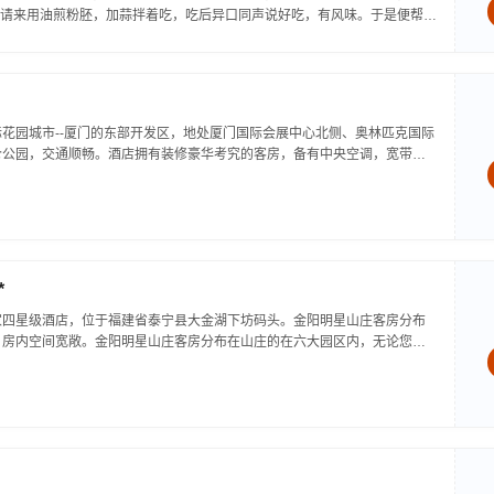
请来用油煎粉胚，加蒜拌着吃，吃后异口同声说好吃，有风味。于是便帮门
花园城市--厦门的东部开发区，地处厦门国际会展中心北侧、奥林匹克国际
仑公园，交通顺畅。酒店拥有装修豪华考究的客房，备有中央空调，宽带上
d收视系统、国际国内直拨电话、传真、保险箱、迷你酒吧、木桶泡浴等设
*
家四星级酒店，位于福建省泰宁县大金湖下坊码头。金阳明星山庄客房分布
，房内空间宽敞。金阳明星山庄客房分布在山庄的在六大园区内，无论您居
到如下服务：268间、套，近600张床位皆于新颖别致的别墅群中，真正兼
人神...