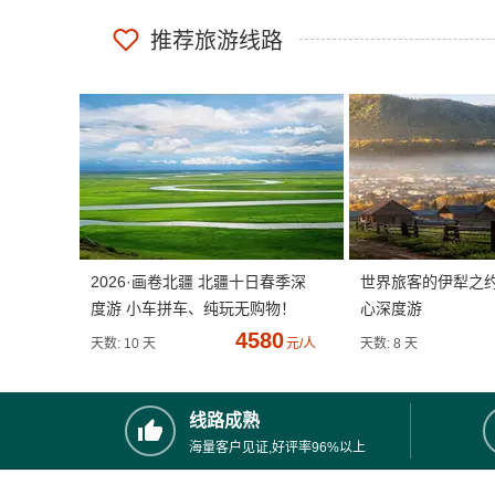
推荐旅游线路
2026·画卷北疆 北疆十日春季深
世界旅客的伊犁之
度游 小车拼车、纯玩无购物！
心深度游
4580
天数: 10 天
元/人
天数: 8 天
线路成熟
海量客户见证,好评率96%以上