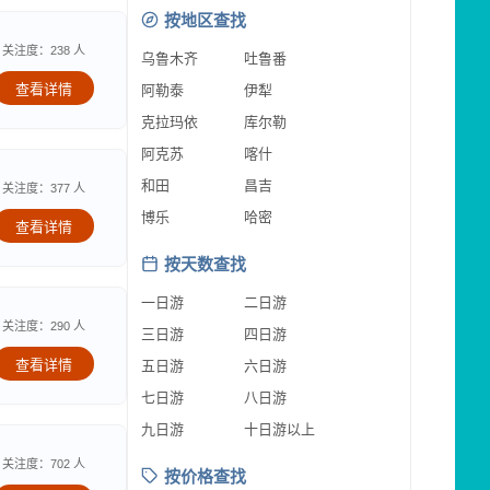
按地区查找
关注度：238 人
乌鲁木齐
吐鲁番
查看详情
阿勒泰
伊犁
克拉玛依
库尔勒
阿克苏
喀什
和田
昌吉
关注度：377 人
博乐
哈密
查看详情
按天数查找
一日游
二日游
关注度：290 人
三日游
四日游
查看详情
五日游
六日游
七日游
八日游
九日游
十日游以上
关注度：702 人
按价格查找