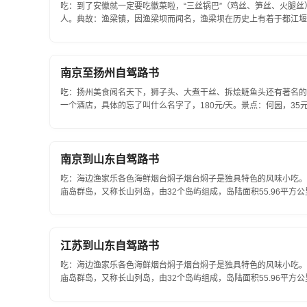
吃：到了安徽就一定要吃徽菜啦，“三丝锅巴”（鸡丝、笋丝、火腿丝）
人。典故：渔梁镇，因渔梁坝而闻名，渔梁坝在历史上有着于都江堰
其说镇，不如说是小村落，这类...
南京至扬州自驾路书
吃：扬州美食闻名天下，狮子头、大煮干丝、拆烩鲢鱼头还有著名的
一个酒店，具体的忘了叫什么名字了，180元/天。景点：何园，35元
的徐凝门街。何园又名“寄啸山庄”，...
南京到山东自驾路书
吃：海边渔家乐各色海鲜烟台焖子烟台焖子是独具特色的风味小吃。住
庙岛群岛，又称长山列岛，由32个岛屿组成，岛陆面积55.96平方
位于胶东和辽东半岛之间，黄海、渤海交汇处，南临烟...
江苏到山东自驾路书
吃：海边渔家乐各色海鲜烟台焖子烟台焖子是独具特色的风味小吃。住
庙岛群岛，又称长山列岛，由32个岛屿组成，岛陆面积55.96平方
位于胶东和辽东半岛之间，黄海、渤海交汇处，南临烟...