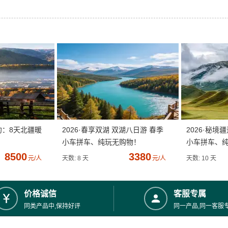
约：8天北疆暖
2026·春享双湖 双湖八日游 春季
2026·秘境
小车拼车、纯玩无购物！
小车拼车、
8500
3380
元/人
天数: 8 天
元/人
天数: 10 天
价格诚信
客服专属
同类产品中,保持好评
同一产品,同一客服