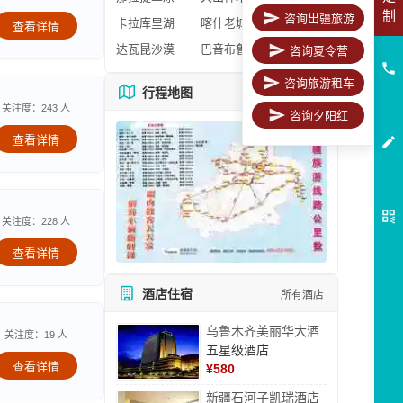
制
咨询出疆旅游
卡拉库里湖
喀什老城区
查看详情
达瓦昆沙漠
巴音布鲁克
咨询夏令营
咨询旅游租车
行程地图
更多地图
关注度：243 人
咨询夕阳红
查看详情
关注度：228 人
查看详情
酒店住宿
所有酒店
乌鲁木齐美丽华大酒
关注度：19 人
五星级酒店
查看详情
¥
580
新疆石河子凯瑞酒店