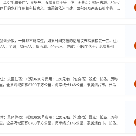
以及“毛蜂虾仁”、臭鳜鱼、五城豆腐干等。住：无景点：徽州古城，80元/
同样的水利作用和科技意义。渔梁镇依河而建，面积只及两条石板小巷，于
扬州炒饭，一样都不能错过；如果时间充裕的话建议去福满楼尝一尝。住：
/人；个园，30元/人；瘦西湖，90元/人。典故：何园坐落于江苏省扬州市
：景区住宿：兴源0636号费用：120元/位（包食宿）景点：长岛，历称
公里，全县海域面积8700平方公里，海岸线长146公里，隶属烟台市。长岛县
：景区住宿：兴源0636号费用：120元/位（包食宿）景点：长岛，历称
公里，全县海域面积8700平方公里，海岸线长146公里，隶属烟台市。长岛县