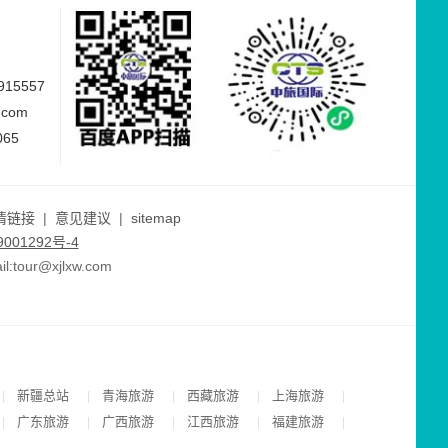
15557
.com
065
情链接
|
意见建议
|
sitemap
001292号-4
ur@xjlxw.com
新疆总站
青海旅游
西藏旅游
上海旅游
|
|
|
|
|
广东旅游
广西旅游
江西旅游
福建旅游
|
|
|
|
|