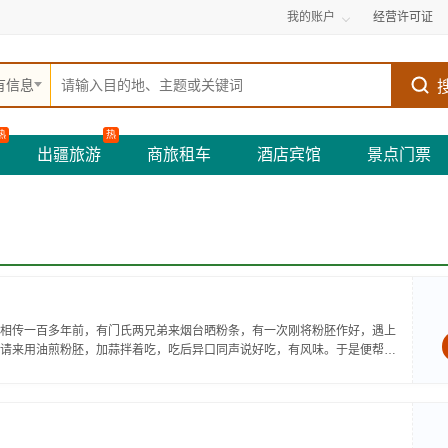
我的账户
经营许可证
有信息
热
热
出疆旅游
商旅租车
酒店宾馆
景点门票
相传一百多年前，有门氏两兄弟来烟台晒粉条，有一次刚将粉胚作好，遇上
请来用油煎粉胚，加蒜拌着吃，吃后异口同声说好吃，有风味。于是便帮门