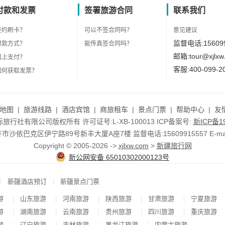
付款和发票
签署旅游合同
联系我们
签约刷卡？
可以不签合同吗？
意见建议
监督电话:156099
付款方式？
能传真签合同吗？
邮箱:tour@xjlxw
网上支付？
客服:400-099-2
如何获取发票？
地图
|
旅游线路
|
酒店宾馆
|
商旅租车
|
景点门票
|
帮助中心
|
友
行社有限公司版权所有 许可证号:L-XB-100013 ICP备案号:
新ICP备19
依巴克区伊宁路89号新丰大厦A座7楼 监督电话:15609915557 E-mail:to
Copyright © 2005-2026 ->
xjlxw.com
>
新疆旅行网
新公网安备 65010302000123号
|
|
新疆酒店预订
新疆景点门票
游
山东旅游
河南旅游
陕西旅游
甘肃旅游
宁夏旅游
|
|
|
|
|
游
湖南旅游
云南旅游
贵州旅游
四川旅游
重庆旅游
|
|
|
|
|
游
辽宁旅游
吉林旅游
黑龙江旅游
内蒙古旅游
|
|
|
|