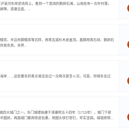
下泸溪河东岸逆流而上。看到一个宽阔的鹅卵石滩，山坳处有一古朴村落，
障，清澈见底、...
楼房、半边吊脚楼房等式样，用青瓦或杉木皮盖顶。基脚用青石块、鹅卵石
放农具，关养...
海岸……这些著名的景点谁没去过一次两次甚至ｎ次。可是，你骑车去过
凤凰古城四大城门之一。东门城楼始建于清康熙五十四年（1715年），城门下部
，呈半圆拱，两扇城门都用铁皮包裹，用圆头铁钉密钉，牢实坚固。城墙修筑全