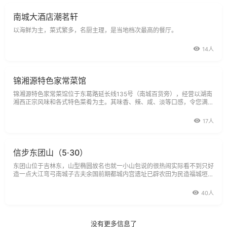
南城大酒店潮茗轩
以海鲜为主，菜式繁多，名厨主理，是当地档次最高的餐厅。
14人
锦湘源特色家常菜馆
锦湘源特色家常菜馆位于东葛路延长线135号（南城百货旁），经营以湖南
湘西正宗风味和各式特色菜肴为主。其味香、辣、咸、淡等口感，令您满
意，还推出一系列精美特色小吃，任君选择。锦湘源以温馨、舒适、幽雅的
环境、热情周到的服务和意想不到的经济实惠，令您回味无穷。
17人
信步东团山（5·30）
东团山位于吉林东，山型椭圆故名也就一小山包说的很热闹实际看不到只好
造一点大江弯弓南城子古夫余国前期都城内宫遗址已辟农田为民造福城垣隐
约山水青秀恬淡悠闲123露德圣母洞SL370087神学院苞米楼本地特色建筑
40人
没有更多信息了