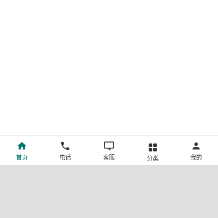
首页
电话
客服
我的
分类
©新疆中旅国际旅行社有限公司版权所有
许可证号:L-XB-100013
ICP备案号:新ICP备19001292号-4