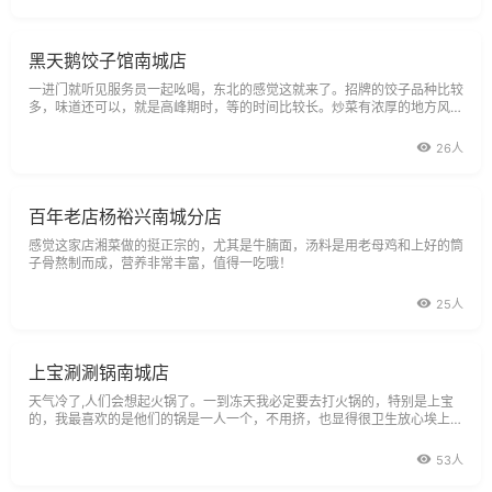
黑天鹅饺子馆南城店
一进门就听见服务员一起吆喝，东北的感觉这就来了。招牌的饺子品种比较
多，味道还可以，就是高峰期时，等的时间比较长。炒菜有浓厚的地方风
味，每一碟都
26人
百年老店杨裕兴南城分店
感觉这家店湘菜做的挺正宗的，尤其是牛腩面，汤料是用老母鸡和上好的筒
子骨熬制而成，营养非常丰富，值得一吃哦！
25人
上宝涮涮锅南城店
天气冷了,人们会想起火锅了。一到冻天我必定要去打火锅的，特别是上宝
的，我最喜欢的是他们的锅是一人一个，不用挤，也显得很卫生放心埃上宝
涮涮锅里有点菜打的，也有一些套餐的，我喜欢点菜来打的，因为可以吃自
己喜欢吃的菜，不用限制埃我最喜欢吃的要数肥牛了，肥牛放进去涮几涮就
53人
熟了，一熟了就在于立