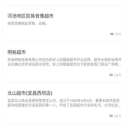
河池地区民族音像超市
经营音像制品零售、出租。
17人
明裕超市
琼海明裕贸易有限公司创办的好上好服装超市开业迎宾。副市长桂昕出席开
业庆典仪式并讲话表示祝贺。好上好服装超市位于新民街南门商业广场明裕
超市二楼，营业面积约600多平方米。超市经营范围主要是青年服装等，它
的开业不仅成为我市商贸业新的亮点，而且大大方便和满足我市居民的生活
24人
与消费需求。
北山超市(宜昌西坝店)
宜昌北山商业连锁有限责任公司，成立于1996年9月6日，董事长姚华是将
超市经营理念引进宜昌的第一人，开创了宜昌超市行业的先河。公司在近十
年的发展历程中，秉承只有成就社会，才能成就企业的理念，以立足区域做
强做大，走出湖北，迈向全国为战略追求，采取综合超市、食品超市、
52人