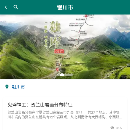
银川市
银川市
鬼斧神工：贺兰山岩画分布特征
贺兰山岩画分布在宁夏贺兰山东麓三市九县（区），共27个地点。其中银
川市境内的贺兰山东麓共有12个岩画点，从北到南计有大西峰沟、小西峰
沟、白虎沟、插旗口、贺兰口、苏峪口、回回沟、拜寺口、水吉口、滚钟等
78人