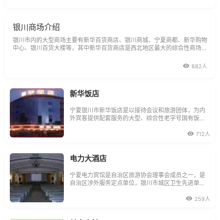
银川商场介绍
银川市内的大型商场主要有新华百货商店、银川商城、宁夏商都、新华购物
中心、银川百货大楼等，其中新华百货商店是西北地区最大的综合性商场之
一，在这里可以买到当地的土特产，如绒毯、枸杞酒、贺兰石雕等。
882人
新华饭店
宁夏银川市新华饭店是以接待会议和旅游团体，为内
外宾客提供配套服务的大型、综合性老字号国有饭
店，地处银川市最繁华的新华东街商业闹市区黄金地
段。
712人
电力大酒店
宁夏电力宾馆是自治区旅游协会理事会成员之一，是
自治区涉外服务定点单位，银川市城区卫生先进单
位。
259人