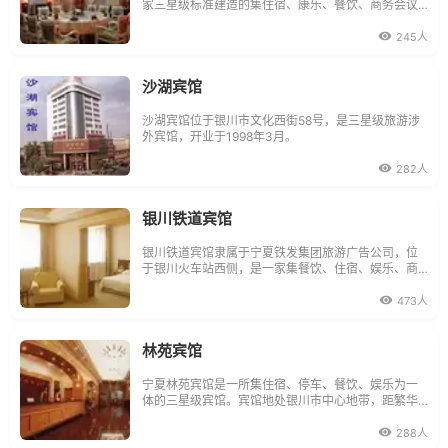
家三星级标准建造的集住宿、康乐、餐饮、商务会议
为一体的综合型酒店。
245人
沙湖宾馆
沙湖宾馆位于银川市文化西街58号，是三星级旅游涉
外宾馆，开业于1998年3月。
282人
银川铁道宾馆
银川铁道宾馆隶属于宁夏铁发集团旅游广告公司，位
于银川火车站西侧，是一家集餐饮、住宿、娱乐、商
务为一体的三星级旅游涉外宾馆。
473人
林苑宾馆
宁夏林苑宾馆是一所集住宿、停车、餐饮、娱乐为一
体的三星级宾馆。宾馆地处银川市中心地带，距繁华
的商业区步行约10分钟路程。
288人