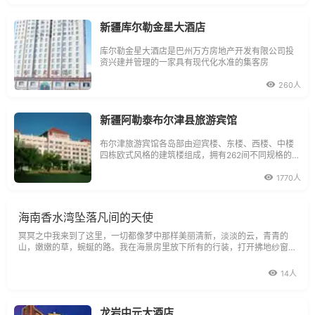
新疆库尔勒金星大酒店
库尔勒金星大酒店是巴州万方房地产开发有限公司投
资兴建并管理的一家具有现代化水准的集客房
260人
新疆阿勒泰布尔津县旅游宾馆
布尔津旅游宾馆各岛部由迎宾楼、东楼、西楼、中楼
四栋欧式风格的建筑楼组成，拥有262间不同规格的岛
间，能同时入住500人/次。建筑面积为9535平方米。
1770人
海南香水湾坠落凡间的天使
冥冥之中我来到了这里，一切都像梦中那样美丽清新，淡淡的云，青青的
山，嫩嫩的草，蜿蜒的路。我在海景房里放下所有的行装，打开拂地纱窗，
便看见一望无垠的大海，在我面前宛若新娘一样娇羞美艳。在人造湖畔的中
餐厅
14人
龙岩中元大酒店