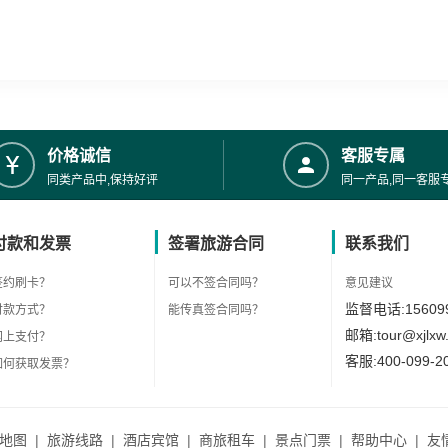
价格诚信
客服专属
同类产品中,保持好评
同一产品,同一客服
付款和发票
签署旅游合同
联系我们
签约刷卡？
可以不签合同吗？
意见建议
监督电话:156099
付款方式？
能传真签合同吗？
邮箱:tour@xjlxw
网上支付？
客服:400-099-2
如何获取发票？
地图
|
旅游线路
|
酒店宾馆
|
商旅租车
|
景点门票
|
帮助中心
|
友