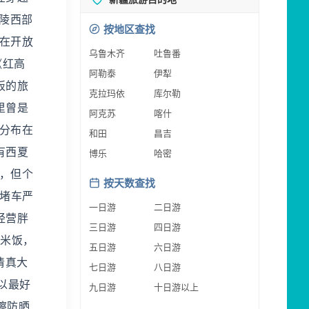
王陵西部
按地区查找
现在开放
乌鲁木齐
吐鲁番
《红高
阿勒泰
伊犁
板的旅
克拉玛依
库尔勒
里曾是
阿克苏
喀什
，分布在
和田
昌吉
有西夏
博乐
哈密
目，但个
按天数查找
晚堵车严
一日游
二日游
经营胖
三日游
四日游
碗米饭，
五日游
六日游
清真大
七日游
八日游
以最好
九日游
十日游以上
擦防晒