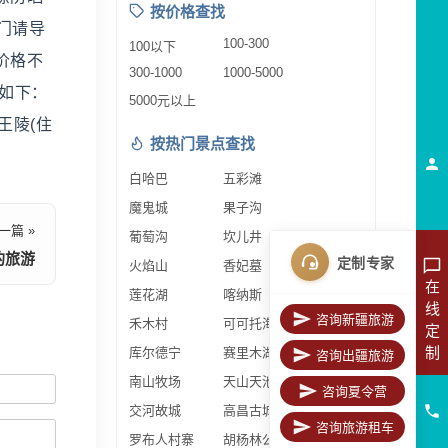
按价格查找
门请导
100-300
100以下
价格不
300-1000
1000-5000
程如下：
5000元以上
王陵(住
按热门景点查找
白哈巴
五彩滩
魔鬼城
果子沟
一篇 »
葡萄沟
坎儿井
的旅游
定制专家
火焰山
香妃墓
在
莲花湖
喀纳斯
线
咨询新疆旅游
禾木村
可可托海
定
制
库尔德宁
赛里木湖
咨询出疆旅游
南山牧场
天山天池
咨询夏令营
交河故城
高昌古城
咨询旅游租车
罗布人村寨
胡杨林公园