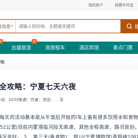
我的账户
经营许可证
有信息
热
热
出疆旅游
商旅租车
酒店宾馆
景点门票
攻略
全攻略：宁夏七天六夜
间：10-03
来源：
作者：
浏览：
...
次
每天的活动基本是从午饭后开始的!车上备有很多饮用水和食物
652公里(目前内蒙境临河段无高速，其他全程高速，路况良好。)
良好。 3、 第三天(备食物)： 银川(宁夏博物馆)青铜峡10