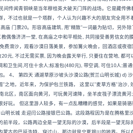
08塔 民间传闻青铜峡是当年穆桂英大破天门阵的战场。它是藏传佛
群，不过也就是一个塔群，个人认为兴趣不大的朋友完全用不
高庙 门票20。形容高庙建筑, 用"精致"一词最为贴切，另外
三教偶像济济一堂, 在高庙之中和平相处, 共同接受善男信女的膜拜
可免费滑沙，观看沙漠日落美景，参加篝火晚会，回酒店或夜宿
收20元, 不过无需买票, 因为晚会露天举行, 只要住在营地, 都可
和卫生间,可住十余人;标准包(480元), 带空调, 可住10人;普通包
包。 4、 第四天 通湖草原沙坡头沙漠公路(贺兰山明长城) d) 
圆"之地，近年来，为保护包兰铁路， 这里以"麦草方格"治沙, 
。 分南北区，南区面向黄河，可玩黄河速降，坐羊皮筏子漂流黄河
很好玩。 但这里游人较多，有一点乱糟糟的感觉，如果是骑骆
贺兰山明长城 走迎闫公路接银巴公路。这段路程因为是在腾格里
的前半段，公路两边全是一望无际的沙漠，后半段是一望无际
内蒙古的巴延浩特，穿过山，那边就是宁夏银川的地界。所以