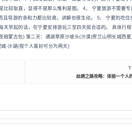
还是比较耿直，显得不是那么惟利是图。 4、 宁夏旅游不需要专
且导游的亲和力都比较高，讲解也很生动。 5、 宁夏的吃住
果每天早起的话，在宁夏安排游玩三至四天挺合适的。 具体行
夜宿蒙古包) 第二天：通湖草原沙坡头(沙漠)贺兰山明长城西夏
城-沙湖(视个人喜好可分为两天)
下
丝绸之路攻略：体验一个人