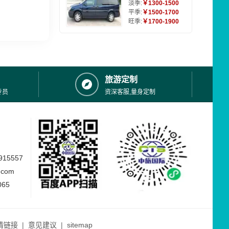
淡季:
￥1300-1500
平季:
￥1500-1700
旺季:
￥1700-1900
旅游定制
专员
资深客服,量身定制
15557
.com
065
情链接
|
意见建议
|
sitemap