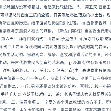
长城因为没有修复过，看起来比较破败。 5、 第五天 西夏
口，就可以俯瞰到西夏王陵的全貌，其实就是零星错落的小土包。
听西夏的历史。结束游览后仍回银川住宿。 g) 西部影视城 
里紫霞与东瀛浪人相会的城楼，《新龙门客栈》里金香玉做老
 第六天： 拜寺口双塔贺兰山岩画-沙湖包头 h) 拜寺口双塔 这
i) 贺兰山岩画 春秋战国以前北方游牧民族和西夏时期的岩画
民族生活习俗、宗教观念、战争、恳牧和狩猎活动的图画。还
动，是古代游牧民族创造的艺术画。 j) 沙湖 有很有娱乐项
详见我的游记。 7、 第七天：包头北京(注：高速宣化段傍
产的胖头鱼值得一吃, 可一鱼四吃，味道十分鲜美.。沙湖门口有多家
尝试还价到25元一斤, 另外还要谈好米饭的价格，否则3元钱一小
手抓羊肉 c) 老胡子烧烤店 2、 茶：老毛子饭店旁边就是西关
宝茶。 三、注意事项 1、 宁夏的各个景点吃饭的地方不多，所
夏气候干燥，中午太阳很晒，水是一定要带够的，还有不要忘了