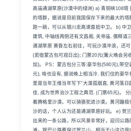
高庙通湖草原(沙漠中的绿洲) a) 青铜峡1
的塔群，据说是目前我国保存下来的最大的塔
跑一趟，可以从银川走高速直抵中卫。 b) 中卫
建筑, 中轴线两侧还有文昌阁, 关帝庙. 儒释道
通湖草原 黄昏左右前往，可玩沙漠冲浪，还
(若宿蒙古包可观日出); 门票20元(篝火晚会另
加)。 PS：蒙古包分三等:豪华包(580元),带空调
元), 啥也没有, 据说晚上相当冷. 我们住的豪华
里是当年王维当年写下"大漠孤烟直, 黄河落日
佳, 成为世界治沙工程之典范. (门票65元)
着腾格里沙漠，可以骑骆驼进沙漠。黄河蹦极
沙的话，个人认为还是通湖草原好玩。 e) 
出来的一条公路，所以风景非常好，迎闫公路
滩。银巴公路要穿过贺兰山，相当于山这边是