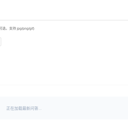
可选，支持 jpg/png/gif)
正在加载最新问答...