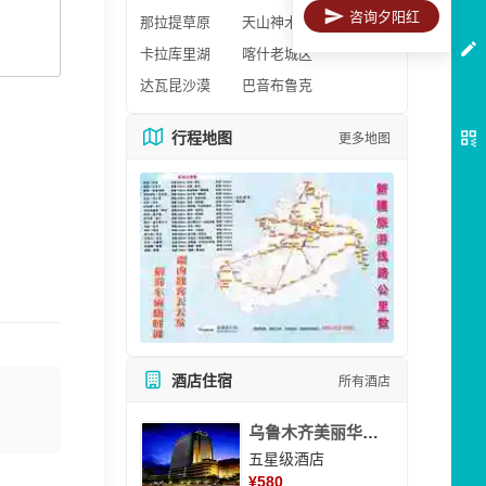
咨询夕阳红
那拉提草原
天山神木园
卡拉库里湖
喀什老城区
达瓦昆沙漠
巴音布鲁克
行程地图
更多地图
酒店住宿
所有酒店
乌鲁木齐美丽华大酒
五星级酒店
¥
580