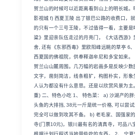
贺兰山的时候可以近距离看到山上的明长城。明
影视城 f) 西夏王陵 出了银巴公路的收费
的只有一个三号王陵，不过值得一看，主要是听
粱》里迎亲队伍走过的月亮门，《大话西游》
舍, 还有《东邪西毒》里欧阳峰远眺的草亭 6、
西夏国的佛祖院，供奉释迦牟尼和多宝如来。 
贺兰山山麓周围。几万幅的岩画多是反映少数
文字，凿刻简洁，线条粗犷，构图朴实，形象生
人认为都没有什么意思。还是以欣赏风景为主。
重) 二、特色小吃 1、 特色菜： a) 沙湖
头鱼的大排挡, 38元一斤是统一价格, 可以
完全可以做到攻其不备。 b) 老毛家、国强家的
寺(门票10元)，银川最有名的清真寺，可品八
根据计划行程适当地带些吃的东西。 2、 宁