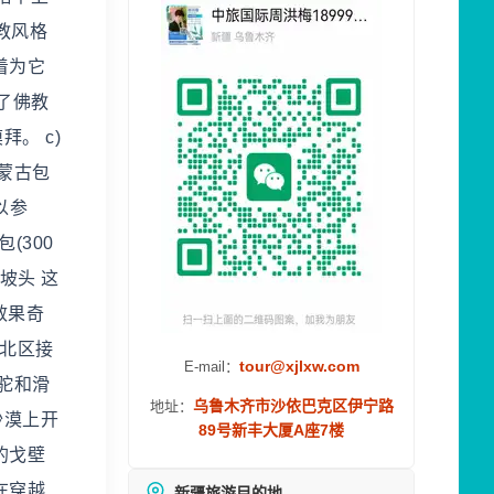
教风格
着为它
除了佛教
。 c)
蒙古包
以参
(300
沙坡头 这
效果奇
;北区接
tour@xjlxw.com
E-mail：
驼和滑
乌鲁木齐市沙依巴克区伊宁路
地址：
沙漠上开
89号新丰大厦A座7楼
的戈壁
在穿越
新疆旅游目的地